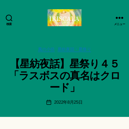
検索
メニュー
ArtWorks-
船
智
作
日
カ
成
風の小径
星紡夜話・星祭り
月
テ
者
【星紡夜話】星祭り４５
活
ゴ
:
動
リ
船
「ラスボスの真名はクロ
記
ー
智
録・
日
ード」
作
月
品
＊
集-
F
投
2022年8月25日
投
IRISCALA
u
稿
稿
n
者
日
a
ci