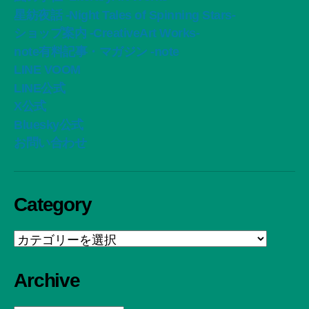
星紡夜話 -Night Tales of Spinning Stars-
ショップ案内 -CreativeArt Works-
note有料記事・マガジン -note
LINE VOOM
LINE公式
X公式
Bluesky公式
お問い合わせ
Category
Category
Archive