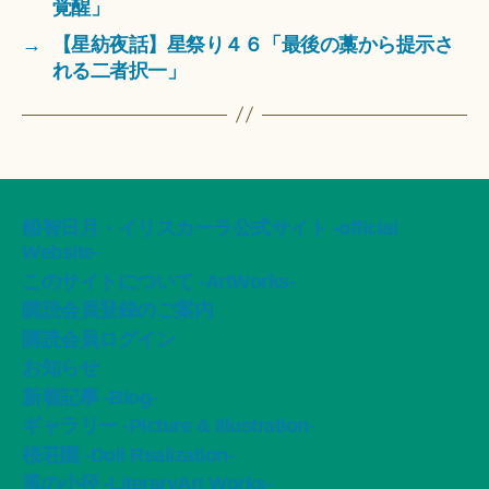
覚醒」
→
【星紡夜話】星祭り４６「最後の藁から提示さ
れる二者択一」
船智日月・イリスカーラ公式サイト -official
Website-
このサイトについて -ArtWorks-
購読会員登録のご案内
購読会員ログイン
お知らせ
新着記事 -Blog-
ギャラリー -Picture & Illustration-
桜荘園 -Doll Realization-
風の小径 -LiteraryArt Works-