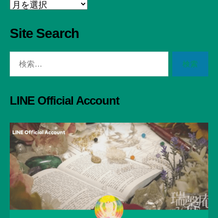
Archive
Site Search
検
索
対
象:
LINE Official Account