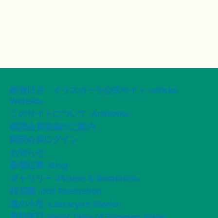
船智日月・イリスカーラ公式サイト -official
Website-
このサイトについて -ArtWorks-
購読会員登録のご案内
購読会員ログイン
お知らせ
新着記事 -Blog-
ギャラリー -Picture & Illustration-
桜荘園 -Doll Realization-
風の小径 -LiteraryArt Works-
星紡夜話 -Night Tales of Spinning Stars-