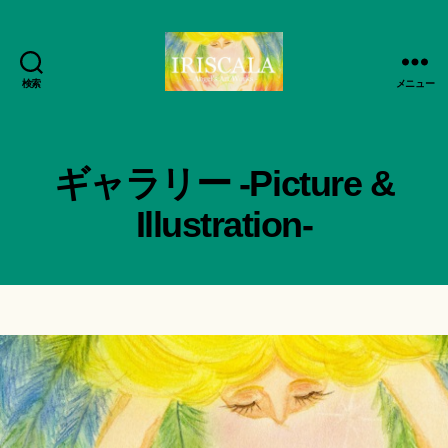
検索
メニュー
ArtWorks-
船
智
日
ギャラリー -Picture &
月
活
Illustration-
動
記
録・
作
品
集-
IRISCALA