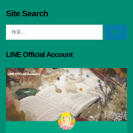
Site Search
検
索
対
象:
LINE Official Account