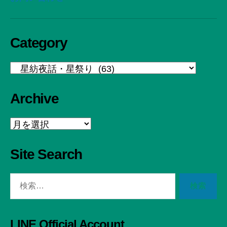
Category
Category
Archive
Archive
Site Search
検
索
対
象:
LINE Official Account