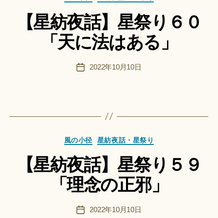
ki
テ
船
＊
【星紡夜話】星祭り６０
ゴ
智
リ
日
「天に法はある」
ー
月
＊
F
投
2022年10月10日
投
u
稿
稿
n
者
日
a
ci
作
Hi
成
ts
者
u
カ
風の小径
星紡夜話・星祭り
:
ki
テ
船
＊
【星紡夜話】星祭り５９
ゴ
智
リ
日
「理念の正邪」
ー
月
＊
F
投
2022年10月10日
投
u
稿