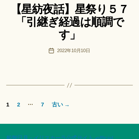
＊
【星紡夜話】星祭り５７
ゴ
:
リ
船
「引継ぎ経過は順調で
ー
智
日
す」
月
＊
F
投
2022年10月10日
投
u
稿
稿
n
者
日
a
ci
Hi
ts
u
投
ki
…
1
2
7
古い
→
＊
稿
の
船智日月・イリスカーラ公式サイト -official