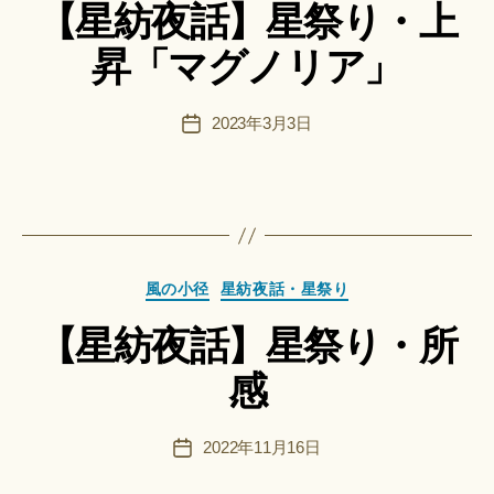
＊
【星紡夜話】星祭り・上
ゴ
智
リ
日
昇「マグノリア」
ー
月
＊
F
投
2023年3月3日
投
u
稿
稿
n
者
日
a
ci
作
Hi
成
ts
者
u
カ
風の小径
星紡夜話・星祭り
:
ki
テ
船
＊
【星紡夜話】星祭り・所
ゴ
智
リ
日
感
ー
月
＊
F
投
2022年11月16日
投
u
稿
稿
n
者