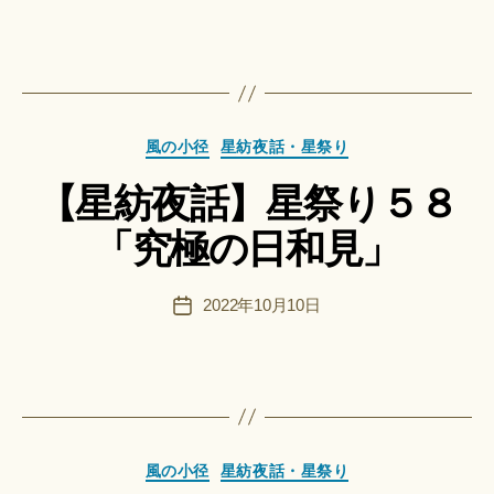
稿
n
者
日
a
ci
作
Hi
成
ts
者
u
カ
風の小径
星紡夜話・星祭り
:
ki
テ
船
＊
【星紡夜話】星祭り５８
ゴ
智
リ
日
「究極の日和見」
ー
月
＊
F
投
2022年10月10日
投
u
稿
稿
n
者
日
a
ci
Hi
ts
作
u
カ
成
風の小径
星紡夜話・星祭り
ki
テ
者