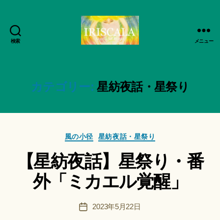
検索
メニュー
ArtWorks-
船
智
日
カテゴリー:
星紡夜話・星祭り
月
活
作
動
成
記
者
カ
録・
風の小径
星紡夜話・星祭り
:
テ
作
船
【星紡夜話】星祭り・番
ゴ
品
智
リ
集-
日
外「ミカエル覚醒」
ー
IRISCALA
月
＊
F
投
2023年5月22日
投
u
稿
稿