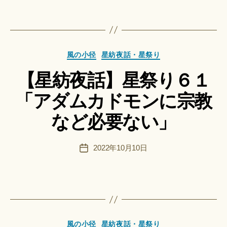
日
a
ci
Hi
ts
作
u
カ
成
風の小径
星紡夜話・星祭り
ki
テ
者
＊
【星紡夜話】星祭り６１
ゴ
:
リ
船
「アダムカドモンに宗教
ー
智
日
など必要ない」
月
＊
F
投
2022年10月10日
投
u
稿
稿
n
者
日
a
ci
作
Hi
成
ts
者
u
カ
風の小径
星紡夜話・星祭り
: