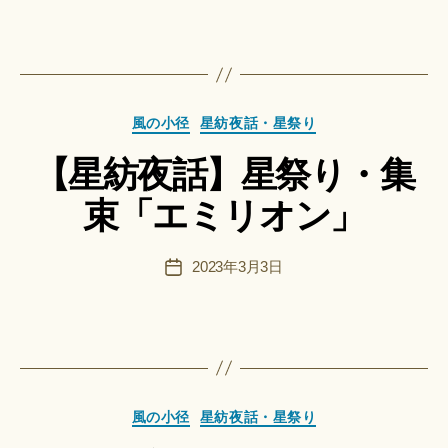
n
者
日
a
ci
作
Hi
成
ts
者
u
カ
風の小径
星紡夜話・星祭り
:
ki
テ
船
＊
【星紡夜話】星祭り・集
ゴ
智
リ
日
束「エミリオン」
ー
月
＊
F
投
2023年3月3日
投
u
稿
稿
n
者
日
a
ci
作
Hi
成
ts
者
u
カ
風の小径
星紡夜話・星祭り
:
ki
テ
船