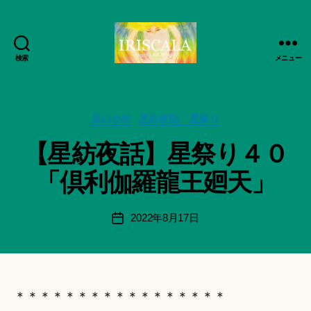
検索
メニュー
ArtWorks-
作
船
成
智
者
日
カ
風の小径
星紡夜話・星祭り
:
月
テ
船
【星紡夜話】星祭り４０
活
ゴ
智
動
リ
日
「倶利伽羅龍王廻天」
記
ー
月
録・
＊
作
F
投
2022年8月17日
投
品
u
稿
稿
集-
n
者
日
IRISCALA
a
ci
Hi
＊＊＊＊＊＊＊＊＊＊＊＊＊＊＊＊＊
ts