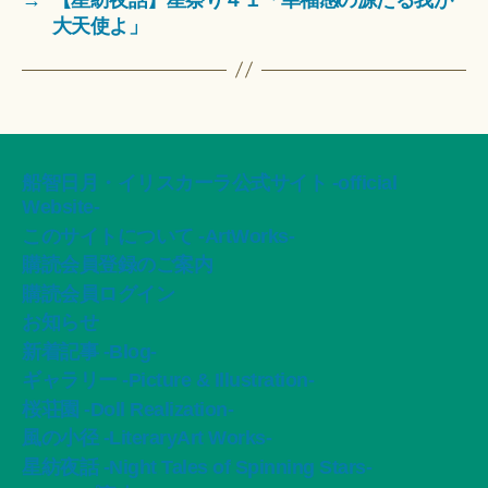
大天使よ」
船智日月・イリスカーラ公式サイト -official
Website-
このサイトについて -ArtWorks-
購読会員登録のご案内
購読会員ログイン
お知らせ
新着記事 -Blog-
ギャラリー -Picture & Illustration-
桜荘園 -Doll Realization-
風の小径 -LiteraryArt Works-
星紡夜話 -Night Tales of Spinning Stars-