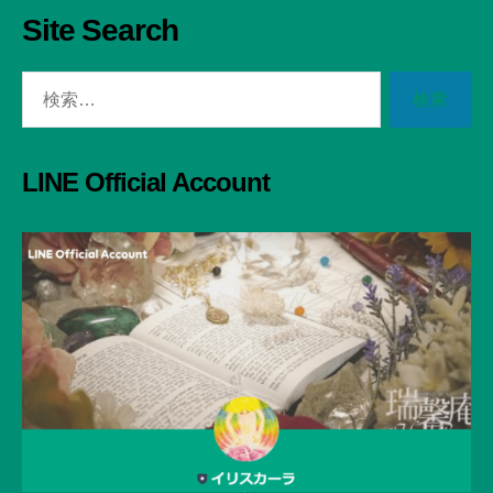
Site Search
検
索
対
象:
LINE Official Account