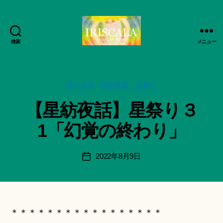
検索
メニュー
ArtWorks-
作
船
成
智
者
日
カ
風の小径
星紡夜話・星祭り
:
月
テ
船
【星紡夜話】星祭り３
活
ゴ
智
動
リ
日
1「幻覚の終わり」
記
ー
月
録・
＊
作
F
投
2022年8月9日
投
品
u
稿
稿
集-
n
者
日
IRISCALA
a
ci
Hi
＊＊＊＊＊＊＊＊＊＊＊＊＊＊＊＊＊
ts