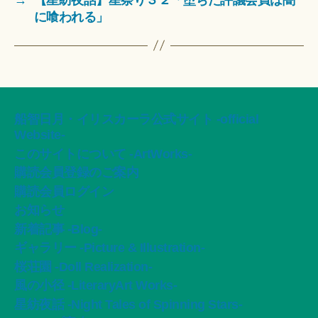
に喰われる」
船智日月・イリスカーラ公式サイト -official
Website-
このサイトについて -ArtWorks-
購読会員登録のご案内
購読会員ログイン
お知らせ
新着記事 -Blog-
ギャラリー -Picture & Illustration-
桜荘園 -Doll Realization-
風の小径 -LiteraryArt Works-
星紡夜話 -Night Tales of Spinning Stars-