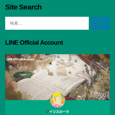
Site Search
検
索
対
象:
LINE Official Account