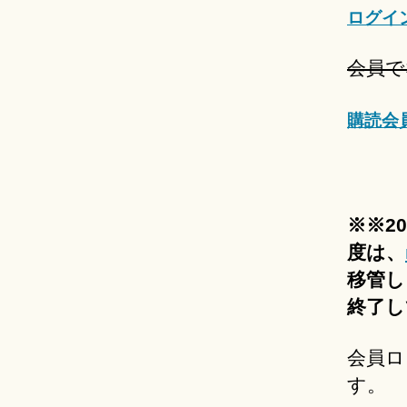
ログイ
会員で
購読会
※※2
度は、
移管し
終了し
会員ロ
す。