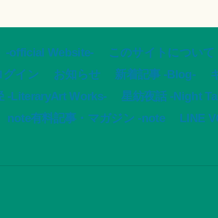
ial Website-
このサイトについて -Ar
ログイン
お知らせ
新着記事 -Blog-
ギ
LiteraryArt Works-
星紡夜話 -Night Tale
note有料記事・マガジン -note
LINE 