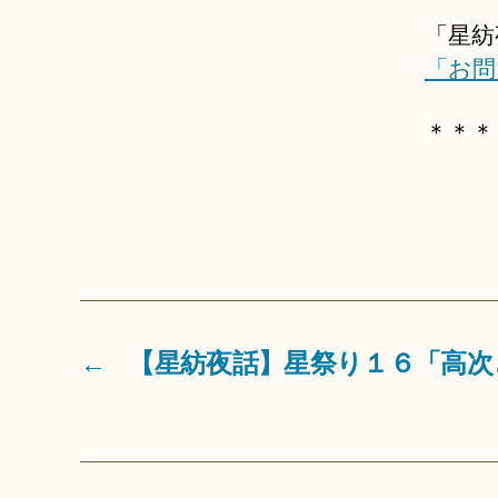
「星紡
「お問
＊＊＊
←
【星紡夜話】星祭り１６「高次