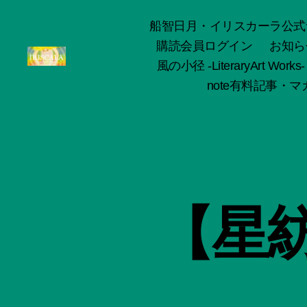
船智日月・イリスカーラ公式サイト -o
購読会員ログイン
お知ら
風の小径 -LiteraryArt Works-
ArtWorks-
note有料記事・マガ
船
智
日
月
活
動
記
録・
【星
作
品
集-
IRISCALA