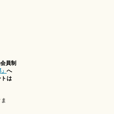
読会員制
部」
へ
ートは
けま