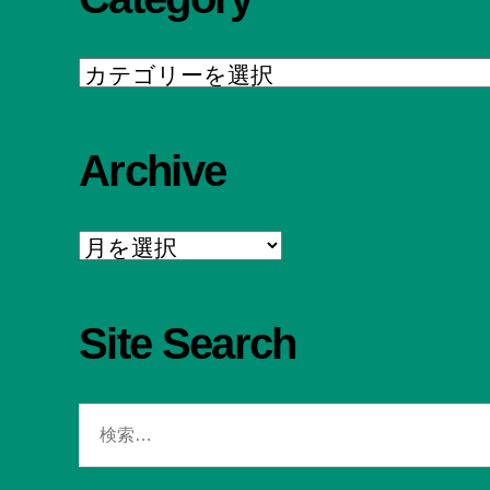
Category
Archive
Archive
Site Search
検
索
対