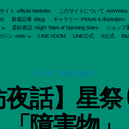
fficial Website-
このサイトについて -ArtWorks-
せ
新着記事 -Blog-
ギャラリー -Picture & Illustration-
星紡夜話 -Night Tales of Spinning Stars-
ショップ案内 
ジン -note
LINE VOOM
LINE公式
X公式
Bl
カ
風の小径
星紡夜話・星祭り
テ
ゴ
作
紡夜話】星祭
リ
成
ー
者
:
船
「障害物」
智
日