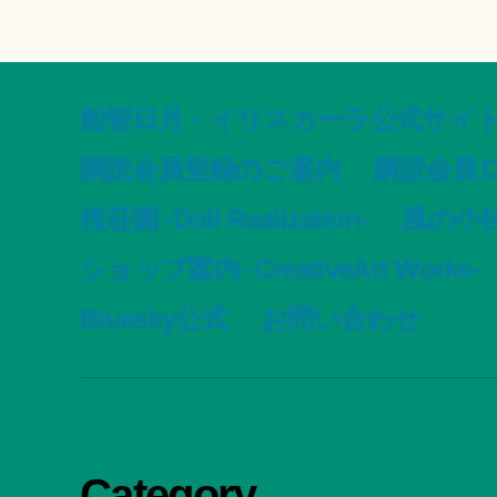
船智日月・イリスカーラ公式サイト -offic
購読会員登録のご案内
購読会員
桜荘園 -Doll Realization-
風の小径 -
ショップ案内 -CreativeArt Works-
Bluesky公式
お問い合わせ
Category