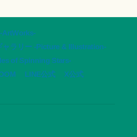
tWorks-
ャラリー -Picture & Illustration-
s of Spinning Stars-
VOOM
LINE公式
X公式