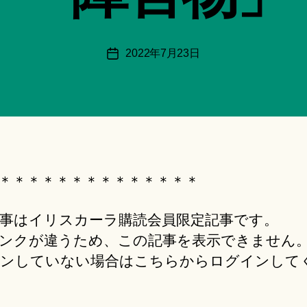
月
＊
F
投
2022年7月23日
投
u
稿
稿
n
者
日
a
ci
Hi
ts
u
ki
＊＊＊＊＊＊＊＊＊＊＊＊＊＊
＊
事はイリスカーラ購読会員限定記事です。
ンクが違うため、この記事を表示できません
ンしていない場合はこちらからログインして