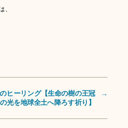
は、
時のヒーリング【生命の樹の王冠
→
の光を地球全土へ降ろす祈り】