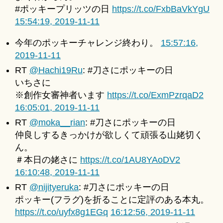
#ポッキープリッツの日
https://t.co/FxbBaVkYgU
15:54:19, 2019-11-11
今年のポッキーチャレンジ終わり。
15:57:16,
2019-11-11
RT
@Hachi19Ru
: #刀さにポッキーの日
いちさに
※創作女審神者います
https://t.co/ExmPzrqaD2
16:05:01, 2019-11-11
RT
@moka__rian
: #刀さにポッキーの日
仲良しするきっかけが欲しくて頑張る山姥切く
ん。
＃本日の姥さに
https://t.co/1AU8YAoDV2
16:10:48, 2019-11-11
RT
@nijityeruka
: #刀さにポッキーの日
ポッキー(フラグ)を折ることに定評のある本丸。
https://t.co/uyfx8g1EGq
16:12:56, 2019-11-11