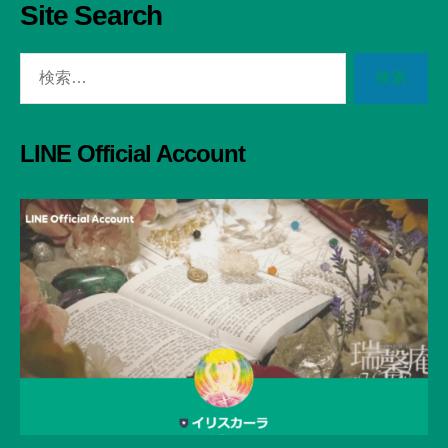
Site Search
検
索
対
象:
LINE Official Account