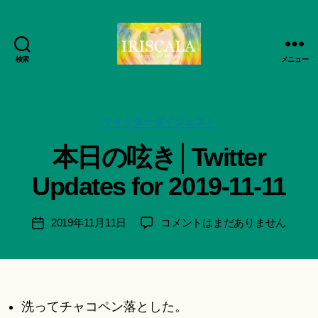
検索
メニュー
ArtWorks-
作
船
成
智
者
日
カ
ツイッターダイジェスト
:
月
テ
船
本日の呟き│Twitter
活
ゴ
智
動
リ
日
Updates for 2019-11-11
記
ー
月
録・
＊
作
F
投
本
2019年11月11日
コメントはまだありません
投
品
u
稿
日
稿
集-
n
者
の
日
IRISCALA
a
呟
ci
き
Hi
│Twitter
洗ってチャコペン落とした。
ts
Updates