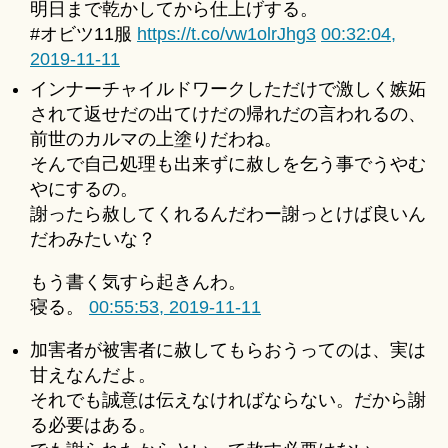
明日まで乾かしてから仕上げする。
u
for
ki
#オビツ11服
https://t.co/vw1olrJhg3
00:32:04,
2019-
＊
2019-11-11
11-
11
インナーチャイルドワークしただけで激しく嫉妬
へ
されて返せだの出てけだの帰れだの言われるの、
の
前世のカルマの上塗りだわね。
そんで自己処理も出来ずに赦しを乞う事でうやむ
やにするの。
謝ったら赦してくれるんだわー謝っとけば良いん
だわみたいな？
もう書く気すら起きんわ。
寝る。
00:55:53, 2019-11-11
加害者が被害者に赦してもらおうってのは、実は
甘えなんだよ。
それでも誠意は伝えなければならない。だから謝
る必要はある。