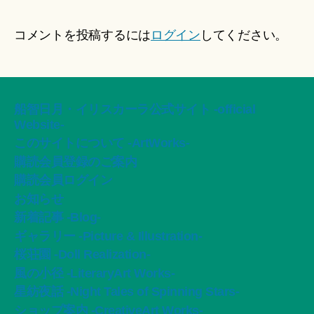
コメントを投稿するには
ログイン
してください。
船智日月・イリスカーラ公式サイト -official
Website-
このサイトについて -ArtWorks-
購読会員登録のご案内
購読会員ログイン
お知らせ
新着記事 -Blog-
ギャラリー -Picture & Illustration-
桜荘園 -Doll Realization-
風の小径 -LiteraryArt Works-
星紡夜話 -Night Tales of Spinning Stars-
ショップ案内 -CreativeArt Works-