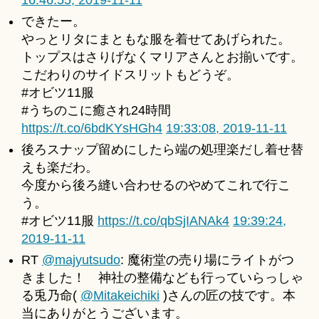
16:46:55, 2019-11-11
できたー。
やっとリタにまともな服を着せてあげられた。
トップスはさりげなくマリアさんとお揃いです。
こだわりのサイドスリットもどうぞ。
#オビツ11服
#うちのこに癒され24時間
https://t.co/6bdKYsHGh4
19:33:08, 2019-11-11
後ろスナップ留めにしたら端の処理楽だし着せ替
えも楽だわ。
今度から後ろ縫い合わせるのやめてこれで行こ
う。
#オビツ11服
https://t.co/qbSjIANAk4
19:39:24,
2019-11-11
RT
@majyutsudo
: 魔術堂の売り場にライトがつ
きました！ 神社の整備なども行っていらっしゃ
る兎乃命(
@Mitakeichiki
)さんの匠の技です。本
当にありがとうございます。