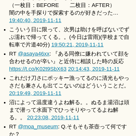
（一枚目：BEFORE 二枚目：AFTER）
闇の中を手探りで探索するのが好きだった…
19:40:40, 2019-11-11
こういう日に限って、次男は助けを呼ばないでず
ぶ濡れで帰ってくる。。(今日は雷雨)(学校まで自
転車で片道40分)
19:50:21, 2019-11-11
RT
@asaya46xx
: 『ある同僚に嫌われていて顔を
合わせるのが辛い』と近侍に相談した時の反応
https://t.co/K02t9SbX63
20:14:43, 2019-11-11
これだけ刀さにポッキー漁ってるのに清光もやっ
さだも兼さんも出てこないのはどういうことだ。
20:19:49, 2019-11-11
沼によって温度違うよね解る。。ぬるま湯沼は頭
まで潜って水面下でひっそりやってるよね解
る。。
20:23:08, 2019-11-11
RT
@moa_museum
: Q.そもそも茶壺って何です
か？