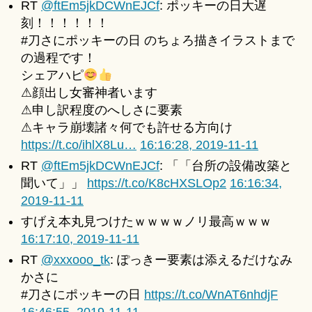
RT
@ftEm5jkDCWnEJCf
: ポッキーの日大遅
刻！！！！！！
#刀さにポッキーの日 のちょろ描きイラストまで
の過程です！
シェアハピ
⚠顔出し女審神者います
⚠申し訳程度のへしさに要素
⚠キャラ崩壊諸々何でも許せる方向け
https://t.co/ihlX8Lu…
16:16:28, 2019-11-11
RT
@ftEm5jkDCWnEJCf
: 「「台所の設備改築と
聞いて」」
https://t.co/K8cHXSLOp2
16:16:34,
2019-11-11
すげえ本丸見つけたｗｗｗｗノリ最高ｗｗｗ
16:17:10, 2019-11-11
RT
@xxxooo_tk
: ぽっきー要素は添えるだけなみ
かさに
#刀さにポッキーの日
https://t.co/WnAT6nhdjF