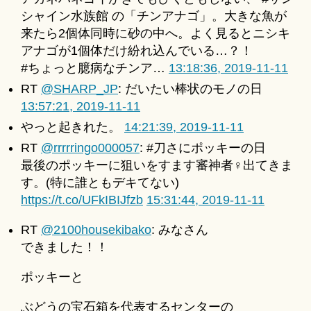
シャイン水族館 の「チンアナゴ」。大きな魚が
来たら2個体同時に砂の中へ。よく見るとニシキ
アナゴが1個体だけ紛れ込んでいる…？！
#ちょっと臆病なチンア…
13:18:36, 2019-11-11
RT
@SHARP_JP
: だいたい棒状のモノの日
13:57:21, 2019-11-11
やっと起きれた。
14:21:39, 2019-11-11
RT
@rrrrringo000057
: #刀さにポッキーの日
最後のポッキーに狙いをすます審神者♀出てきま
す。(特に誰ともデキてない)
https://t.co/UFkIBIJfzb
15:31:44, 2019-11-11
RT
@2100housekibako
: みなさん
できました！！
ポッキーと
ぶどうの宝石箱を代表するセンターの