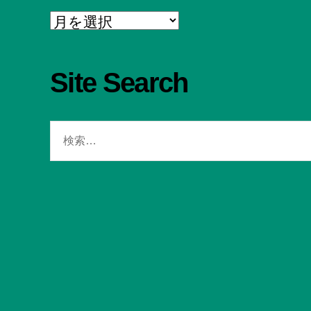
Archive
Site Search
検
索
対
象: