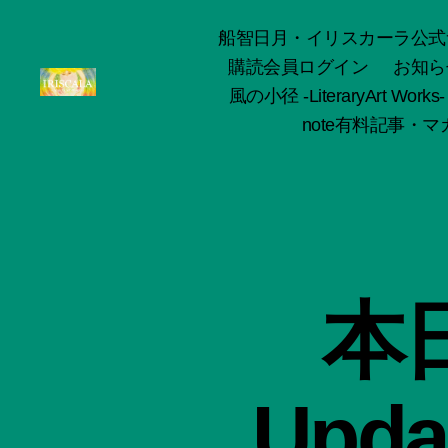
船智日月・イリスカーラ公式サイト -o
購読会員ログイン
お知ら
風の小径 -LiteraryArt Works-
ArtWorks-
note有料記事・マガ
船
智
日
月
活
動
記
録・
本日
作
品
集-
IRISCALA
Updat