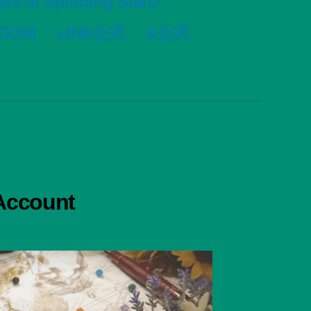
s of Spinning Stars-
VOOM
LINE公式
X公式
 Account