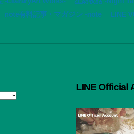
LiteraryArt Works-
星紡夜話 -Night Tale
note有料記事・マガジン -note
LINE 
LINE Official