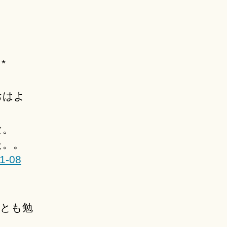
*
おはよ
な。
た。。
11-08
っとも勉