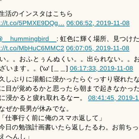
生活のインスタはこちら
s://t.co/5PMXE9DQg…
06:06:52, 2019-11-08
@__hummingbird__
: 虹色に輝く場所、見つけた
s://t.co/MbHuC6MMC2
06:07:05, 2019-11-08
い。。おふとぅんぬくい。。出られない。。
ざいます。。('ω' [＿＿]
06:17:33, 2019-11-08
久しぶりに湯船に浸かったらぐっすり寝れた
に目が覚めるかと思ったら朝まで起きなかっ
に浸かると疲れ取れるなー。
08:41:45, 2019-
なぜか長男が休みでな。
「仕事行く前に俺のスマホ返して」
今日の勉強計画書いたら返したるわ。お前ち
えへんし」