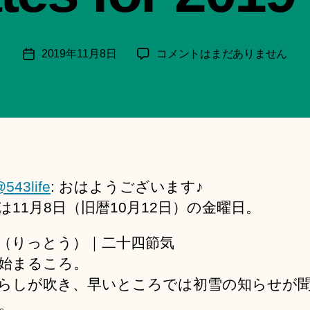
月
＊
F
投
本
2019年11月8日
コメントはまだありません
投
u
稿
日
稿
n
者
の
日
a
呟
ci
き
Hi
│Twitter
ts
Updates
u
for
ki
543life
: おはようございます♪
2019-
＊
11-
は11月8日（旧暦10月12日）の金曜日。
08
へ
（りっとう）｜二十四節気
の
始まるころ。
らしが吹き、早いところでは初雪の知らせが
。