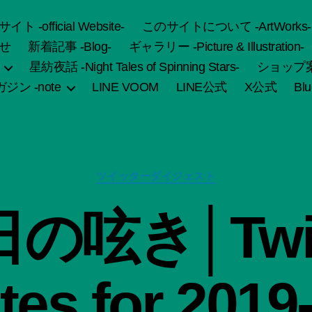
fficial Website-
このサイトについて -ArtWorks-
せ
新着記事 -Blog-
ギャラリー -Picture & Illustration-
星紡夜話 -Night Tales of Spinning Stars-
ショップ案内 
ジン -note
LINE VOOM
LINE公式
X公式
Bl
カ
ツイッターダイジェスト
テ
ゴ
作
の呟き│Twit
リ
成
ー
者
:
船
es for 2019
智
日