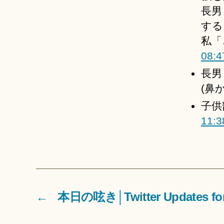
長男
する
私「
08:4
長男
(鼻
子供
11:3
←
本日の呟き│Twitter Updates for 