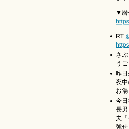
▼暦
http
RT
http
さぶ
うご
昨日
夜中
お湯
今日
長男
夫「
強せ