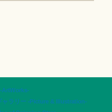
tWorks-
ャラリー -Picture & Illustration-