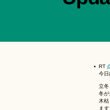
RT
@
今日
立冬
冬が
木枯
ます