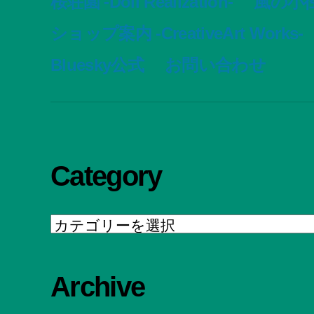
桜荘園 -Doll Realization-
風の小径 -
ショップ案内 -CreativeArt Works-
Bluesky公式
お問い合わせ
Category
Category
Archive