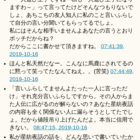
ますわ～」って言ってたけどそんなつもりないで
しょ、あちこちの友人知人に私のこと言いふらし
て自分の言い分聞いてもらってるでしょ。
私にはそんな相手いませんよあなたの言うとおり
ボッチだからね？
だからここに書かせて頂きますね。
07:41:39,
2019-10-16
ほんと私天然だなー。こんなに馬鹿にされてるの
に黙って笑ってたなんてねえ。。(苦笑)
07:44:49,
2019-10-16
「言いふらしてませんよたった一人に言っただ
け」それ充分言いふらしですから。その人からま
た人伝に広がるのが解らないの？あなた星紡夜話
の内容も全く関係ない人に漏らそうとしてたでし
ょ。だから値段吊り上げたんだよ。本当に信用で
きない。
08:47:15, 2019-10-16
私が星紡夜話の話を、どんな思いで書いていたか