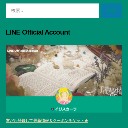
検
索
対
象:
LINE Official Account
友だち登録して最新情報＆クーポンをゲット★