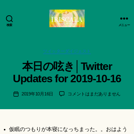
検索
メニュー
ArtWorks-
作
船
成
智
者
日
カ
ツイッターダイジェスト
:
月
テ
船
本日の呟き│Twitter
活
ゴ
智
動
リ
日
Updates for 2019-10-16
記
ー
月
録・
＊
作
F
投
本
2019年10月16日
コメントはまだありません
投
品
u
稿
日
稿
集-
n
者
の
日
IRISCALA
a
呟
ci
き
Hi
│Twitter
仮眠のつもりが本寝になっちまった。。おはよう
ts
Updates