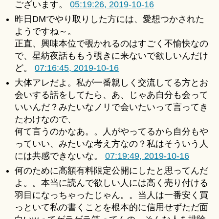
ございます。
05:19:26, 2019-10-16
u
for
ki
昨日DMでやり取りした方には、愛想つかされた
2019-
＊
ようですね～。
10-
16
正直、興味本位で覗かれるのはすごく不愉快なの
へ
で、星紡夜話ももう覗きに来ないで欲しいんだけ
の
ど。
07:16:45, 2019-10-16
大体アレだよ。私が一番親しく交流してる方とお
会いする話をしてたら、あ、じゃあ自分も会って
いいんだ？みたいなノリで会いたいって言ってき
たわけなので、
何て言うのかなあ。。人がやってるから自分もや
っていい、みたいな考え方なの？私はそういう人
には共感できないな。
07:19:49, 2019-10-16
何のために高額有料限定公開にしたと思ってんだ
よ。。本当に読んで欲しい人には高く売り付ける
羽目になっちゃったじゃん。。当人は一番安く買
っといて私の書くことを根本的に信用せずただ面