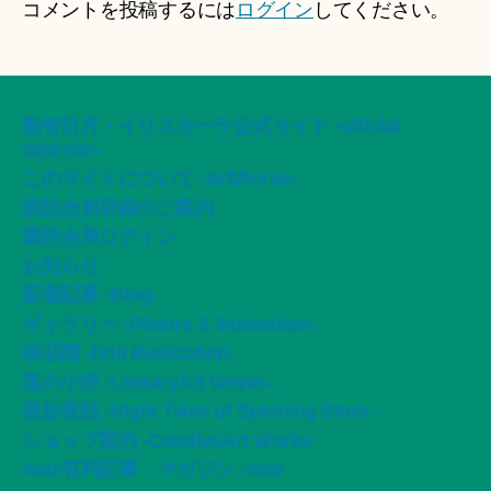
コメントを投稿するには
ログイン
してください。
船智日月・イリスカーラ公式サイト -official
Website-
このサイトについて -ArtWorks-
購読会員登録のご案内
購読会員ログイン
お知らせ
新着記事 -Blog-
ギャラリー -Picture & Illustration-
桜荘園 -Doll Realization-
風の小径 -LiteraryArt Works-
星紡夜話 -Night Tales of Spinning Stars-
ショップ案内 -CreativeArt Works-
note有料記事・マガジン -note