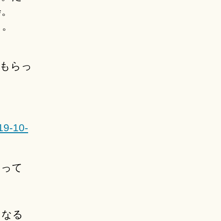
会。
。。
」もらっ
19-10-
」って
になる