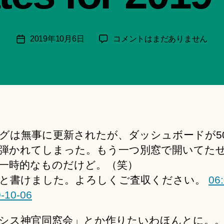
月
＊
F
投
本
2019年10月6日
コメントはまだありません
投
u
稿
日
稿
n
者
の
日
a
呟
ci
き
Hi
│Twitter
ts
Updates
u
for
ki
グは無事に更新されたが、ダッシュボードが5
2019-
＊
10-
弾かれてしまった。もう一つ別窓で開いてた
06
一時的なものだけど。（笑）
へ
と書けました。よろしくご査収ください。
06:
の
-10-06
シス神官同窓会」とか作りたいわほんとに。