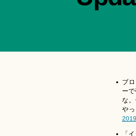
ブロ
ーで
な。
やっ
2019
「イ