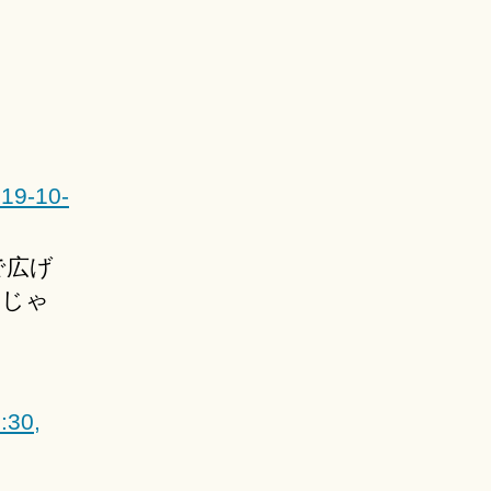
019-10-
で広げ
いじゃ
:30,