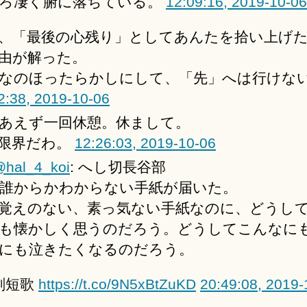
ろ凄く腑に落ちている。
12:09:16, 2019-10-06
、「最後の心残り」としてあんたを拾い上げ
由が解った。
なのほったらかしにして、「先」へは行けな
2:38, 2019-10-06
あえず一回休憩。休まして。
限界だわ。
12:26:03, 2019-10-06
hal_4_koi
: へし切長谷部
─誰からかわからない手紙が届いた。
覚えのない、素っ気ない手紙なのに、どうし
も懐かしく思うのだろう。どうしてこんなに
にも泣きたくなるのだろう。
剣短歌
https://t.co/9N5xBtZuKD
20:49:08, 2019-