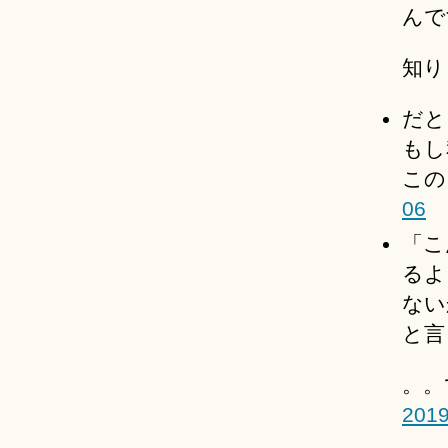
んで
知り
だと
もし
この
06
「こ
るよ
ない
と言
。。
2019