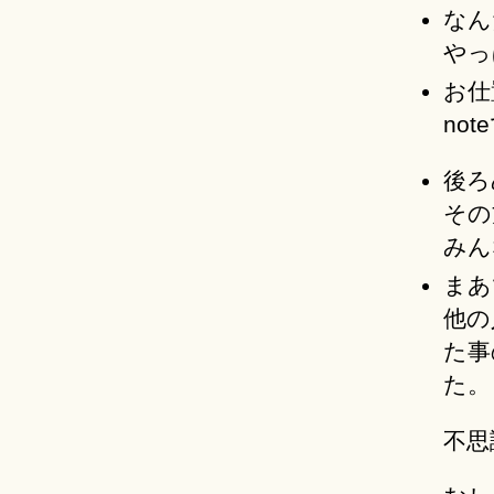
なん
やっ
お仕
no
後ろ
その
みん
まあ
他の
た事
た。
不思