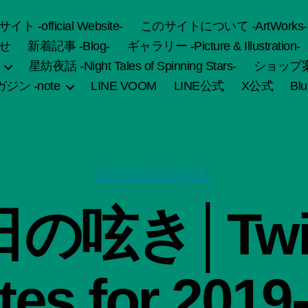
fficial Website-
このサイトについて -ArtWorks-
せ
新着記事 -Blog-
ギャラリー -Picture & Illustration-
星紡夜話 -Night Tales of Spinning Stars-
ショップ案内 
ジン -note
LINE VOOM
LINE公式
X公式
Bl
カ
ツイッターダイジェスト
テ
ゴ
作
の呟き│Twit
リ
成
ー
者
:
船
es for 2019
智
日