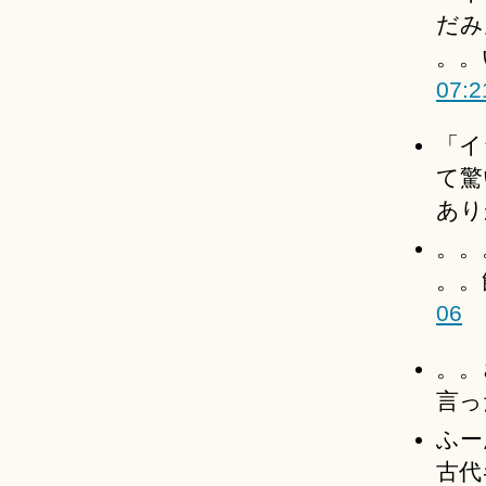
だみ
。。
07:2
「イ
て驚
あり
。。
。。
06
。。
言っ
ふー
古代