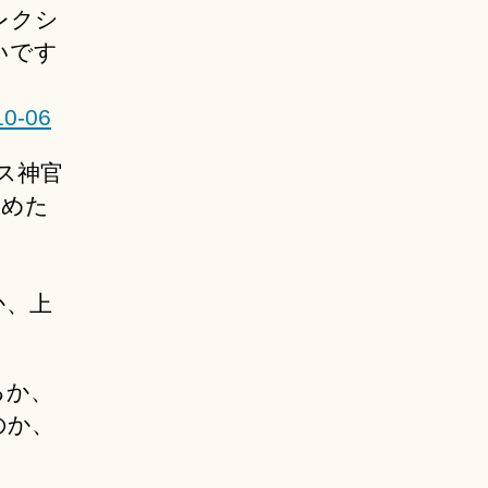
レクシ
いです
10-06
ス神官
改めた
か、上
るか、
のか、