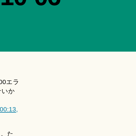
00エラ
せいか
00:13,
。。た