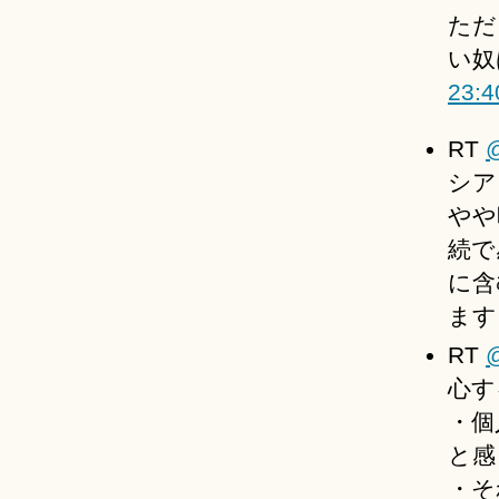
ただ
い奴
23:4
RT
@
シア
やや
続で
に含
ます
RT
@
心す
・個
と感
・そ