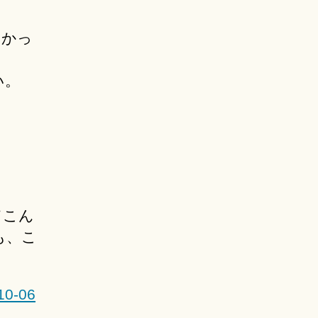
たかっ
い。
てこん
も、こ
10-06