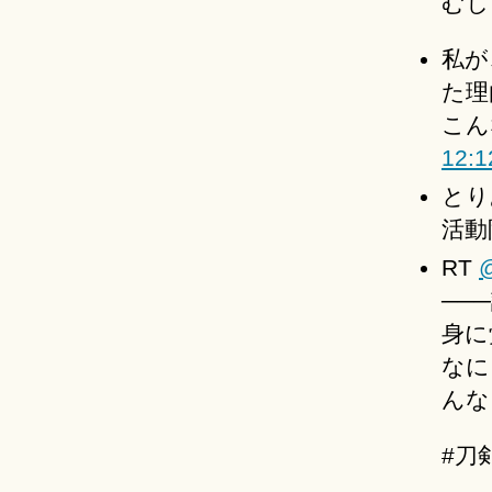
むし
私が
た理
こん
12:1
とり
活動
RT
@
──
身に
なに
んな
#刀