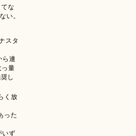
してな
ない。
アナスタ
から連
大っ量
推奨し
らく放
あった
がいず