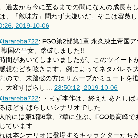
、過去から今に至るまでの間になんの成長も
は、「敵味方」問わず大嫌いだ。そこは容赦し
0:26, 2019-10-06
tarareba722
: FGO第2部第1章 永久凍土帝国
 獣国の皇女、踏破しました!!
時間があいてしまいましたが、このツイート
感想などを呟きます。例によってネタバレを
むので、未踏破の方はリムーブかミュートを
。大変すばらし…
23:50:12, 2019-10-06
tarareba722
: ・まず本作は、終えたあとしば
るほどすばらしいシナリオでした
人的には第1部6章、7章に並ぶ、FGO最高峰で
じています
れは本シナリオに登場するキャラクターたち