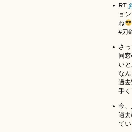
RT
@
ョン
ね
#刀
さっ
同窓
いと
なん
過去
手く
今、
過去
てい