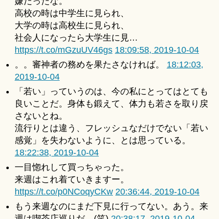
嫌だったな。
高校の時は中学生に見られ、
大学の時は高校生に見られ、
社会人になったら大学生に見…
https://t.co/mGzuUV46gs
18:09:58, 2019-10-04
。。審神者の務めを果たさなければ。
18:12:03,
2019-10-04
「若い」っていうのは、今の私にとってはとても
良いことだ。身体も鍛えて、体力も若さを取り戻
さないとね。
流行りとは違う、フレッシュなだけでない「若い
感覚」を失わないように、とは思っている。
18:22:38, 2019-10-04
一目惚れして買っちゃった。
来週はこれ着ていきますー。
https://t.co/p0NCoqyCKw
20:36:44, 2019-10-04
もう来週なのにまだ下見に行ってない。あう。来
週は喫茶店巡りだ。(笑)
20:38:17, 2019-10-04