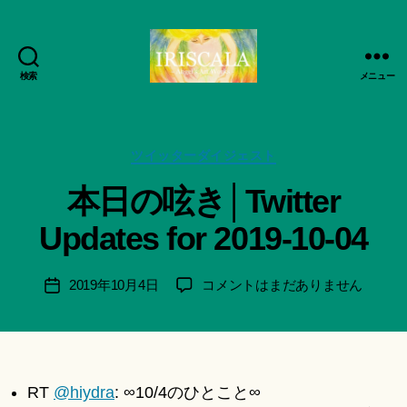
検索
メニュー
ArtWorks-
作
船
成
智
者
日
カ
ツイッターダイジェスト
:
月
テ
船
本日の呟き│Twitter
活
ゴ
智
動
リ
日
Updates for 2019-10-04
記
ー
月
録・
＊
作
F
投
本
2019年10月4日
コメントはまだありません
投
品
u
稿
日
稿
集-
n
者
の
日
IRISCALA
a
呟
ci
き
Hi
│Twitter
RT
@hiydra
: ∞10/4のひとこと∞
ts
Updates