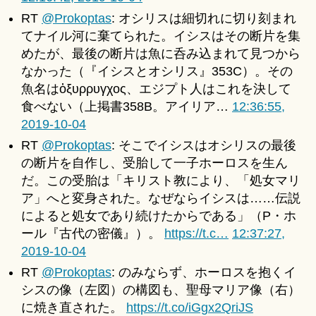
RT
@Prokoptas
: オシリスは細切れに切り刻まれ
てナイル河に棄てられた。イシスはその断片を集
めたが、最後の断片は魚に呑み込まれて見つから
なかった（『イシスとオシリス』353C）。その
魚名はὀξυρρυγχος、エジプト人はこれを決して
食べない（上掲書358B。アイリア…
12:36:55,
2019-10-04
RT
@Prokoptas
: そこでイシスはオシリスの最後
の断片を自作し、受胎して一子ホーロスを生ん
だ。この受胎は「キリスト教により、「処女マリ
ア」へと変身された。なぜならイシスは……伝説
によると処女であり続けたからである」（P・ホ
ール『古代の密儀』）。
https://t.c…
12:37:27,
2019-10-04
RT
@Prokoptas
: のみならず、ホーロスを抱くイ
シスの像（左図）の構図も、聖母マリア像（右）
に焼き直された。
https://t.co/iGgx2QriJS