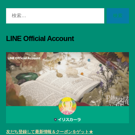
検
索
対
象:
LINE Official Account
友だち登録して最新情報＆クーポンをゲット★