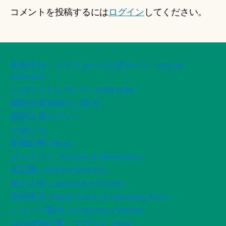
コメントを投稿するには
ログイン
してください。
船智日月・イリスカーラ公式サイト -official
Website-
このサイトについて -ArtWorks-
購読会員登録のご案内
購読会員ログイン
お知らせ
新着記事 -Blog-
ギャラリー -Picture & Illustration-
桜荘園 -Doll Realization-
風の小径 -LiteraryArt Works-
星紡夜話 -Night Tales of Spinning Stars-
ショップ案内 -CreativeArt Works-
note有料記事・マガジン -note