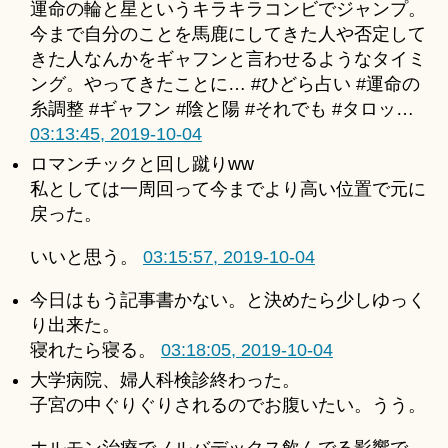
運命の輪と星というキラキラコンビでジャンプ。
u
for
ki
今まで自分のことを馬鹿にしてきた人や否定して
2019-
＊
きた人なんかをギャフンと言わせるようなタイミ
10-
ング。やってきたことに… #ひどら占い #運命の
04
へ
糸調整 #ギャフン #陰と陽 #それでも #タロッ…
の
03:13:45, 2019-10-04
ロマンチックと回し蹴りww
私としては一周回って今までより高い位置で元に
戻った。
いいと思う。
03:15:57, 2019-10-04
今日はもう記事書かない。と決めたら少しゆっく
り出来た。
寝れたら寝る。
03:18:05, 2019-10-04
大学病院、婦人科検診終わった。
子宮の中ぐりぐりされるのでお腹いたい。うう。