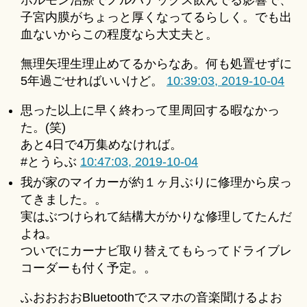
ホルモン治療でノルバデックス飲んでる影響で、
子宮内膜がちょっと厚くなってるらしく。でも出
血ないからこの程度なら大丈夫と。
無理矢理生理止めてるからなあ。何も処置せずに
5年過ごせればいいけど。
10:39:03, 2019-10-04
思った以上に早く終わって里周回する暇なかっ
た。(笑)
あと4日で4万集めなければ。
#とうらぶ
10:47:03, 2019-10-04
我が家のマイカーが約１ヶ月ぶりに修理から戻っ
てきました。。
実はぶつけられて結構大がかりな修理してたんだ
よね。
ついでにカーナビ取り替えてもらってドライブレ
コーダーも付く予定。。
ふおおおおBluetoothでスマホの音楽聞けるよお