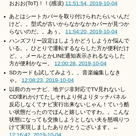
おおお(ToT)！！(感涙)
11:51:54, 2019-10-04
あとはシートカバーを取り付けられたらいいんだ
けど。。型式が古いからなかなかカバーが見つか
らないのだ。。あぅ。
11:54:20, 2019-10-04
ハンズフリー設定はしようかどうしようか悩んで
いる。。ひとりで運転するならした方が便利だけ
ど。。メールとかLINE通知表示されるならした
方が便利かなー。
12:00:28, 2019-10-04
SDカードも試してみよう。。音楽編集しなき
ゃ。
12:08:23, 2019-10-04
以前のカーナビ、地デジ非対応でTV見れないし
CD壊れかけてたしそれより何よりタッチパネル
反応しなくてナビ実行出来ないじゃん！ていう酷
い状態だったのでほんと嬉しいですわ。。こんな
状態になっても交換しようとしない夫を怒鳴りつ
けて実現しましたありがとうございます。←
12:16:42, 2019-10-04