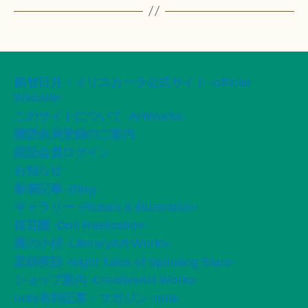
船智日月・イリスカーラ公式サイト -official
Website-
このサイトについて -ArtWorks-
購読会員登録のご案内
購読会員ログイン
お知らせ
新着記事 -Blog-
ギャラリー -Picture & Illustration-
桜荘園 -Doll Realization-
風の小径 -LiteraryArt Works-
星紡夜話 -Night Tales of Spinning Stars-
ショップ案内 -CreativeArt Works-
note有料記事・マガジン -note