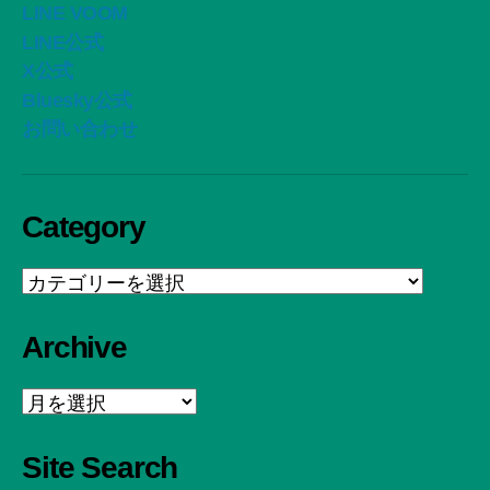
LINE VOOM
LINE公式
X公式
Bluesky公式
お問い合わせ
Category
Category
Archive
Archive
Site Search