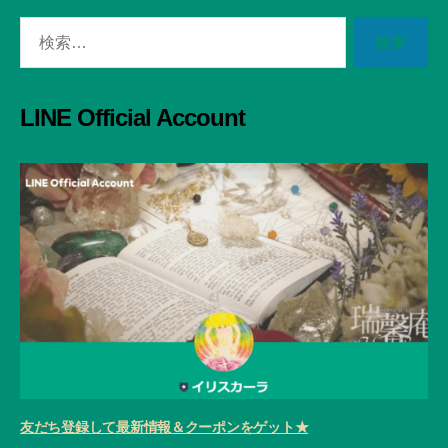
検
索
対
象:
LINE Official Account
友だち登録して最新情報＆クーポンをゲット★