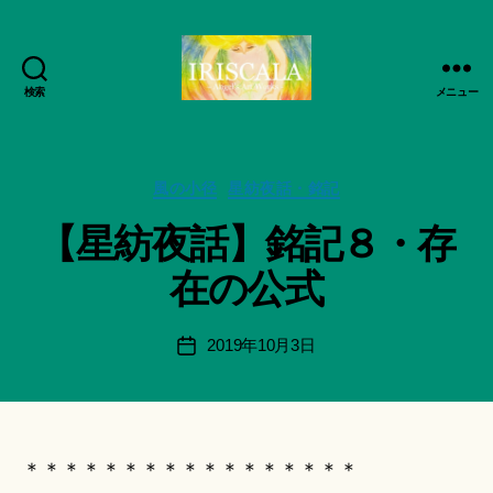
検索
メニュー
ArtWorks-
作
船
成
智
者
日
カ
風の小径
星紡夜話・銘記
:
月
テ
船
【星紡夜話】銘記８・存
活
ゴ
智
動
リ
日
在の公式
記
ー
月
録・
＊
作
F
投
2019年10月3日
投
品
u
稿
稿
集-
n
者
日
IRISCALA
a
ci
Hi
＊＊＊＊＊＊＊＊＊＊＊＊＊＊＊＊＊
ts