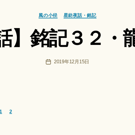
成
者
カ
:
風の小径
星紡夜話・銘記
テ
船
ゴ
智
話】銘記３２・
リ
日
ー
月
＊
F
投
2019年12月15日
投
u
稿
稿
n
者
日
a
ci
Hi
ts
u
1
2
ki
＊