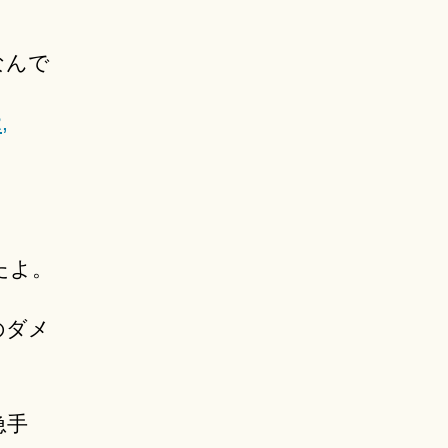
なんで
,
たよ。
のダメ
急手