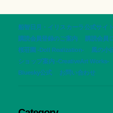
船智日月・イリスカーラ公式サイト -offic
購読会員登録のご案内
購読会員
桜荘園 -Doll Realization-
風の小径 -
ショップ案内 -CreativeArt Works-
Bluesky公式
お問い合わせ
Category