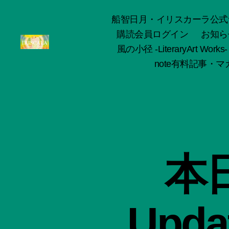
船智日月・イリスカーラ公式サイト -o
購読会員ログイン
お知ら
風の小径 -LiteraryArt Works-
ArtWorks-
note有料記事・マガ
船
智
日
月
活
動
記
録・
本日
作
品
集-
IRISCALA
Updat