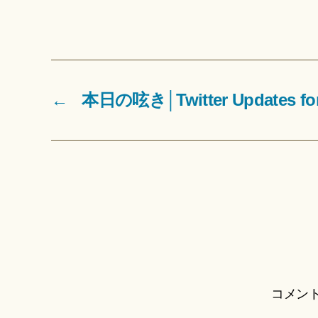
←
本日の呟き│Twitter Updates for 
コメン