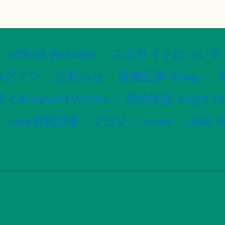
ial Website-
このサイトについて -Ar
ログイン
お知らせ
新着記事 -Blog-
ギ
LiteraryArt Works-
星紡夜話 -Night Tale
note有料記事・マガジン -note
LINE 