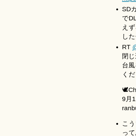
SD
でD
えず
した
RT
閉じ
台風
くだ
🕊C
9月1
ran
こう
って