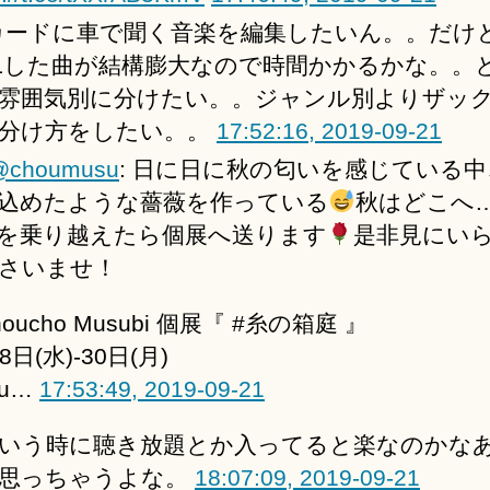
カードに車で聞く音楽を編集したいん。。だけ
Lした曲が結構膨大なので時間かかるかな。。
雰囲気別に分けたい。。ジャンル別よりザッ
分け方をしたい。。
17:52:16, 2019-09-21
@choumusu
: 日に日に秋の匂いを感じている
込めたような薔薇を作っている
秋はどこへ
を乗り越えたら個展へ送ります
是非見にい
さいませ！
houcho Musubi 個展『 #糸の箱庭 』
8日(水)-30日(月)
bu…
17:53:49, 2019-09-21
いう時に聴き放題とか入ってると楽なのかな
思っちゃうよな。
18:07:09, 2019-09-21