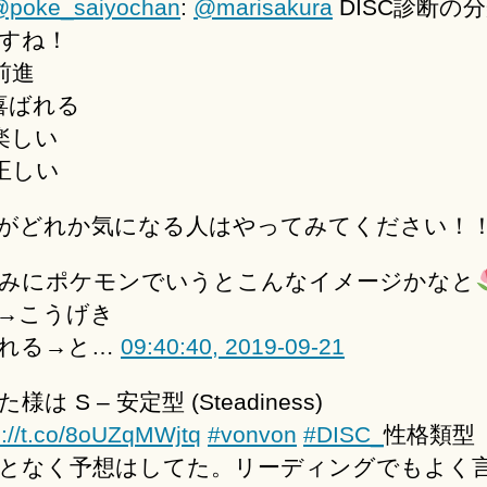
poke_saiyochan
:
@marisakura
DISC診断の
すね！
前進
→喜ばれる
楽しい
正しい
がどれか気になる人はやってみてください！
みにポケモンでいうとこんなイメージかなと
→こうげき
れる→と…
09:40:40, 2019-09-21
様は S – 安定型 (Steadiness)
s://t.co/8oUZqMWjtq
#vonvon
#DISC_
性格類型
となく予想はしてた。リーディングでもよく