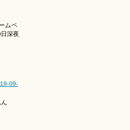
ームペ
0日深夜
019-09-
込ん