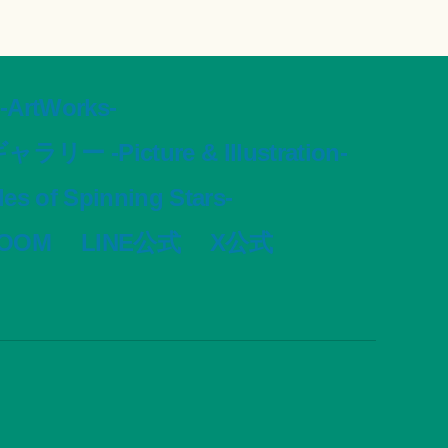
tWorks-
ャラリー -Picture & Illustration-
s of Spinning Stars-
VOOM
LINE公式
X公式