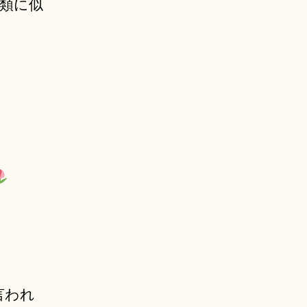
分類に似
！
言われ