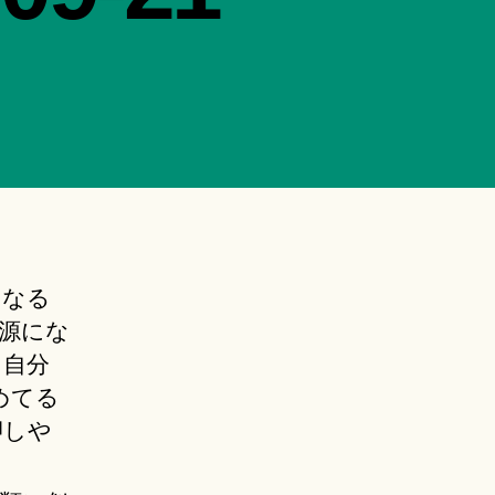
になる
源にな
、自分
めてる
押しや