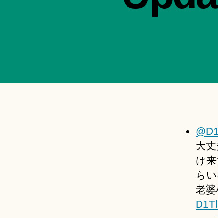
@D1
大丈
け来
らい
老婆
D1Tl