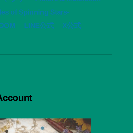
s of Spinning Stars-
VOOM
LINE公式
X公式
 Account