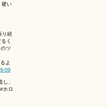
。硬い
9
振り続
だるく
そのツ
れるよ
09-09
造し、
#ホロ