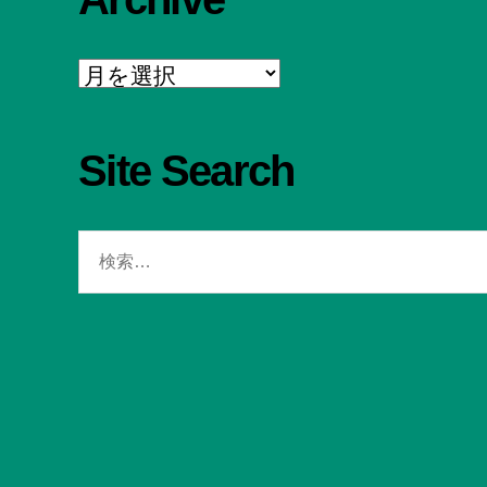
Archive
Site Search
検
索
対
象: