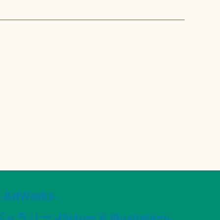
tWorks-
ャラリー -Picture & Illustration-