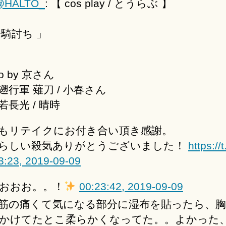
@HALTO_
: 【 cos play / とうらぶ 】
一騎討ち 」
to by 京さん
遡行軍 薙刀 / 小春さん
若長光 / 晴時
もリテイクにお付き合い頂き感謝。
らしい殺気ありがとうございました！
https://
3:23, 2019-09-09
おおお。。！
00:23:42, 2019-09-09
筋の痛くて気になる部分に湿布を貼ったら、
かけてたとこ柔らかくなってた。。よかった