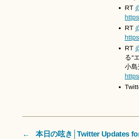
RT
http
RT
@
http
RT
@
る“
小島
http
Tw
←
本日の呟き│Twitter Updates for 