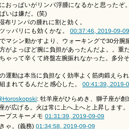
におっぱいがリンパ浮腫になるかと思ったぞ
ぱいは嫌だ。(笑)
湿布リンパの腫れに割と効く。
ツッパリにも効くかな。
00:37:46, 2019-09-0
でマシン動かすより、ウォーキングで30分腕
方がよっぽど腕に負担があったんだよ。。重
ちゃって辛くて終盤左腕振れなかった。多分
の運動は本当に負担なく効率よく筋肉鍛えら
組まれてるんだと感心した。
00:41:39, 2019-
Horoskopski
: 牡羊座がひらめき、獅子座が創
座が広げる。火は常に上へ上へと上昇します。
ープスキーメモ
01:31:39, 2019-09-09
きゃ。(義務)
01:34:58, 2019-09-09