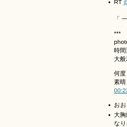
RT
「 
***
pho
時間
大般
何度
素晴
00:2
おお
大胸
なり