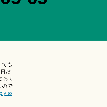
くても
一日だ
てるく
るので
ply to