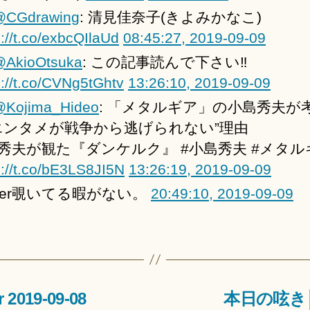
@CGdrawing
: 清見佳奈子(きよみかなこ)
s://t.co/exbcQIlaUd
08:45:27, 2019-09-09
AkioOtsuka
: この記事読んで下さい‼
s://t.co/CVNg5tGhtv
13:26:10, 2019-09-09
Kojima_Hideo
: 「メタルギア」の小島秀夫が
エンタメが戦争から逃げられない”理由
秀夫が観た『ダンケルク』 #小島秀夫 #メタル
s://t.co/bE3LS8JI5N
13:26:19, 2019-09-09
itter覗いてる暇がない。
20:49:10, 2019-09-09
2019-09-08
本日の呟き│Twi