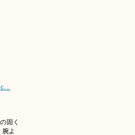
t.c…
胸の固く
、腕よ