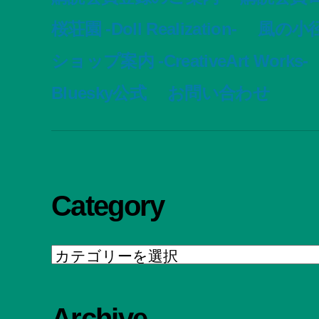
桜荘園 -Doll Realization-
風の小径 -
ショップ案内 -CreativeArt Works-
Bluesky公式
お問い合わせ
Category
Category
Archive