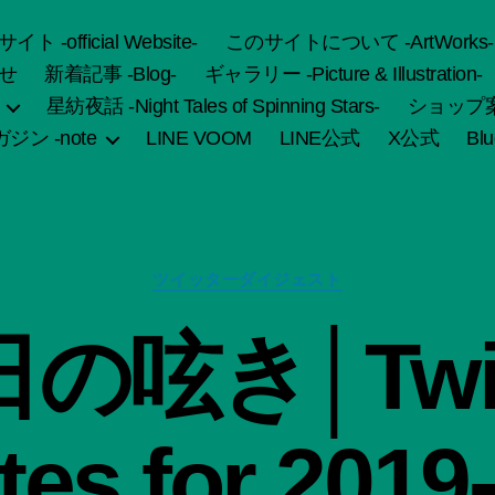
fficial Website-
このサイトについて -ArtWorks-
せ
新着記事 -Blog-
ギャラリー -Picture & Illustration-
星紡夜話 -Night Tales of Spinning Stars-
ショップ案内 
ジン -note
LINE VOOM
LINE公式
X公式
Bl
カ
ツイッターダイジェスト
テ
ゴ
作
の呟き│Twit
リ
成
ー
者
:
船
es for 2019
智
日