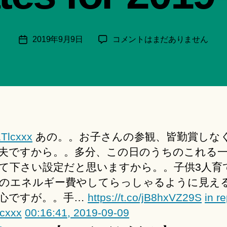
月
＊
F
投
本
2019年9月9日
コメントはまだありません
投
u
稿
日
稿
n
者
の
日
a
呟
ci
き
Hi
│Twitter
ts
Updates
u
for
ki
Tlcxxx
あの。。お子さんの参観、皆勤賞しな
2019-
＊
09-
夫ですから。。多分、この日のうちのこれる
09
て下さい設定だと思いますから。。子供3人育
へ
のエネルギー費やしてらっしゃるように見え
の
心ですが。。手…
https://t.co/jB8hxVZ29S
in re
cxxx
00:16:41, 2019-09-09