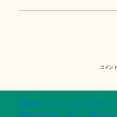
コメン
船智日月・イリスカーラ公式サイト -offic
購読会員登録のご案内
購読会員