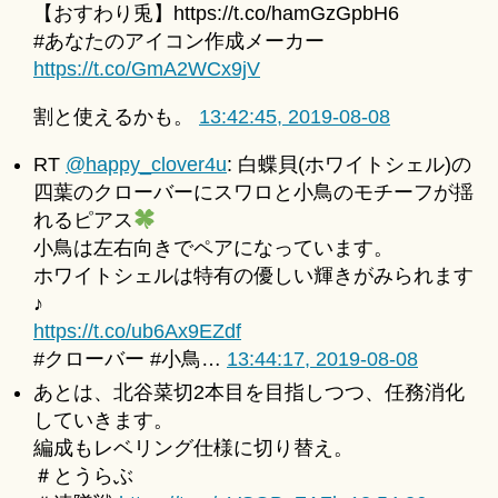
【おすわり兎】https://t.co/hamGzGpbH6
#あなたのアイコン作成メーカー
https://t.co/GmA2WCx9jV
割と使えるかも。
13:42:45, 2019-08-08
RT
@happy_clover4u
: 白蝶貝(ホワイトシェル)の
四葉のクローバーにスワロと小鳥のモチーフが揺
れるピアス
小鳥は左右向きでペアになっています。
ホワイトシェルは特有の優しい輝きがみられます
♪
https://t.co/ub6Ax9EZdf
#クローバー #小鳥…
13:44:17, 2019-08-08
あとは、北谷菜切2本目を目指しつつ、任務消化
していきます。
編成もレベリング仕様に切り替え。
＃とうらぶ