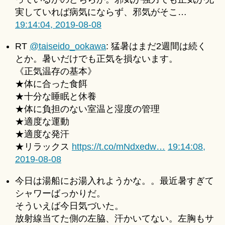
実していれば病気にならず、邪気がそこ…
19:14:04, 2019-08-08
RT
@taiseido_ookawa
: 猛暑はまだ2週間は続く
とか。暑いだけでも正気を損ないます。
《正気温存の基本》
★体に合った食餌
★十分な睡眠と休養
★体に負担のない室温と湿度の管理
★適度な運動
★適度な発汗
★リラックス
https://t.co/mNdxedw…
19:14:08,
2019-08-08
今日は湯船にお湯入れようかな。。最近暑すぎて
シャワーばっかりだ。
そういえば今日気づいた。
放射線当てた側の左脇、汗かいてない。左胸もサ