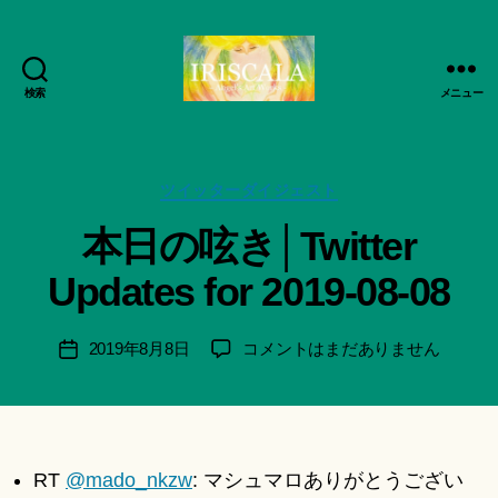
検索
メニュー
ArtWorks-
作
船
成
智
者
日
カ
ツイッターダイジェスト
:
月
テ
船
本日の呟き│Twitter
活
ゴ
智
動
リ
日
Updates for 2019-08-08
記
ー
月
録・
＊
作
F
投
本
2019年8月8日
コメントはまだありません
投
品
u
稿
日
稿
集-
n
者
の
日
IRISCALA
a
呟
ci
き
Hi
│Twitter
RT
@mado_nkzw
: マシュマロありがとうござい
ts
Updates