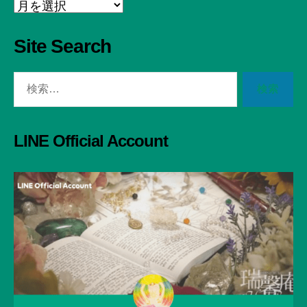
Archive
Site Search
検
索
対
象:
LINE Official Account