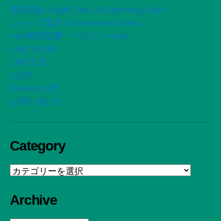
星紡夜話 -Night Tales of Spinning Stars-
ショップ案内 -CreativeArt Works-
note有料記事・マガジン -note
LINE VOOM
LINE公式
X公式
Bluesky公式
お問い合わせ
Category
Category
Archive