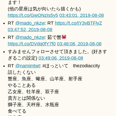
ます！
u
for
ki
(他の星座は気が向いたら描くかも)
2019-
＊
https://t.co/GwONzIs5y5
03:43:01, 2019-08-08
08-
08
RT
@mado_nkzw
: RT
https://t.co/tY3vBTFlyZ
へ
03:47:52, 2019-08-08
の
RT
@mado_nkzw
: 茹で蟹
https://t.co/DVdq0fY7f0
03:48:08, 2019-08-08
すみませんフォローさせて頂きました。(好きす
ぎるこの設定)
03:49:06, 2019-08-08
RT
@namimtwt
: #ほっといて thezodiaccity
話したくない
蟹座、魚座、蠍座、山羊座、射手座
やることある
乙女座、牡羊座、双子座
貴方とは関係ない
獅子座、天秤座、水瓶座
食べてる