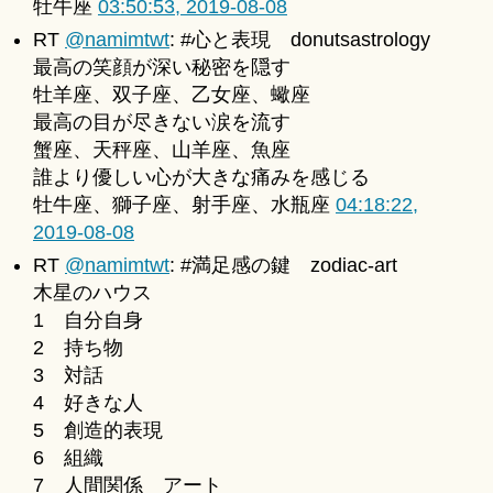
牡牛座
03:50:53, 2019-08-08
RT
@namimtwt
: #心と表現 donutsastrology
最高の笑顔が深い秘密を隠す
牡羊座、双子座、乙女座、蠍座
最高の目が尽きない涙を流す
蟹座、天秤座、山羊座、魚座
誰より優しい心が大きな痛みを感じる
牡牛座、獅子座、射手座、水瓶座
04:18:22,
2019-08-08
RT
@namimtwt
: #満足感の鍵 zodiac-art
木星のハウス
1 自分自身
2 持ち物
3 対話
4 好きな人
5 創造的表現
6 組織
7 人間関係 アート