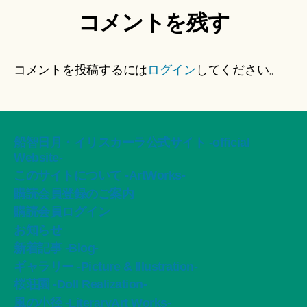
コメントを残す
コメントを投稿するには
ログイン
してください。
船智日月・イリスカーラ公式サイト -official
Website-
このサイトについて -ArtWorks-
購読会員登録のご案内
購読会員ログイン
お知らせ
新着記事 -Blog-
ギャラリー -Picture & Illustration-
桜荘園 -Doll Realization-
風の小径 -LiteraryArt Works-