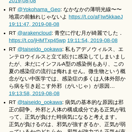
2019-08-08
RT
@Yokohama_Geo
: なかなかの薄明光線〜〜
地震の前触れじゃないよ
https://t.co/aFIw5kkaeJ
19:11:47, 2019-08-08
RT
@arakencloud
: 青空に佇む月が綺麗でした．
https://t.co/jHMTxp45wp
19:11:54, 2019-08-08
RT
@taiseido_ookawa
: 私もアデノウィルス、エ
ンテロウイルスと立て続けに感染してしまいまし
たが、未だにインフルA型の感染例もあり、この
夏の感染症の流行は侮れません。微生物という概
念がない中医学では、感染症の多くは人体外部か
ら病を引き起こす外邪（がいじゃ）が原因…
19:13:58, 2019-08-08
RT
@taiseido_ookawa
: 病気の基本的な原因は邪
正の闘争。外邪と人体の構成成分である正気が戦
って、正気が負けた時病気になると考えます。
正気が負けるのは、邪気が強すぎるか、正気が弱
っているかのどちらか。邪気が強力でも正気が充