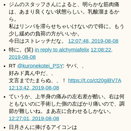
ジムのスタッフさんによると、明らかな筋肉痛
は、あまり良くない状態らしい。乳酸溜まるか
ら。
私はリンパを滞らせちゃいけないので得に。もう
少し緩めの負荷の方がいいか。
今日はストレッチだな。
12:07:48, 2019-08-08
特に。(笑)
in reply to alchymiafelix
12:08:22,
2019-08-08
RT
@kuronekotei_PSY
: ヤバ、、
好みド真ん中だ、、
文言までたまらぬ、、！
https://t.co/ct20giBV7A
12:13:42, 2019-08-08
ていうか、上半身の痛みの左右差が酷い。右は何
ともないのに手術した側の左ばかり痛いので、調
節が難しいね。まあ左に合わせるしかない。
12:27:01, 2019-08-08
日月さんに捧げるアイコンは