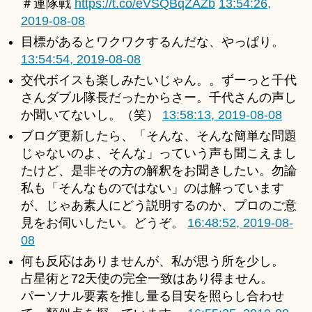
＃連隊戦
https://t.co/eVSQBqZAZb
13:54:26,
2019-08-08
目標があるとワクワクするんだな、やっぱり。
13:54:54, 2019-08-08
交代ボイスも楽しみたいじゃん。。ずーっと千代
さんダブル隊長だったからさー。千代さんの声し
か聞いてないし。（笑）
13:58:13, 2019-08-08
ブログ更新したら、「そんな、そんな簡単な問題
じゃないのよ、そんな」っていう声も聞こえまし
たけど、是非その方の解釈をお聞きしたい。勿論
私も「そんなものではない」のは解っています
が、じゃあ素人にどう説明するのか、プロのご意
見をお伺いしたい。どうぞ。
16:48:52, 2019-08-
08
何も反応はありませんが、私が思う所を少し。
占星術と72天使の完全一致はあり得ません。
パーソナル要素を推し量る目安を照らし合わせ