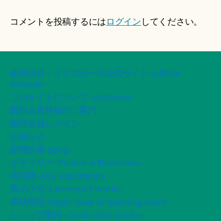
コメントを投稿するには
ログイン
してください。
船智日月・イリスカーラ公式サイト -official
Website-
このサイトについて -ArtWorks-
購読会員登録のご案内
購読会員ログイン
お知らせ
新着記事 -Blog-
ギャラリー -Picture & Illustration-
桜荘園 -Doll Realization-
風の小径 -LiteraryArt Works-
星紡夜話 -Night Tales of Spinning Stars-
ショップ案内 -CreativeArt Works-