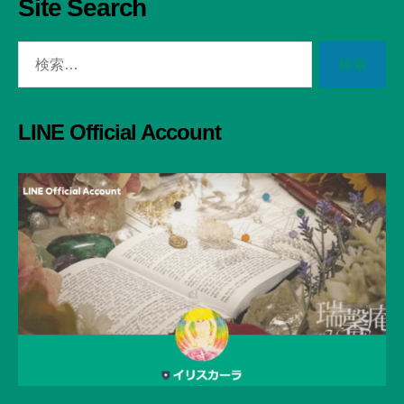
Site Search
検
索
対
象:
LINE Official Account