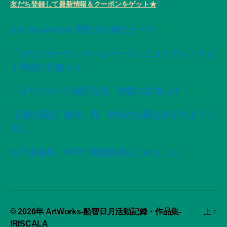
友だち登録して最新情報＆クーポンをゲット★
SACRA MAGIA 変容の72神性カード
「イリスカーラ」ホームページリニューアル・サイ
ト移管のお知らせ
「イリスカーラ購読会員」移管のお知らせ
【星紡夜話】無限・昇「灼位の太陽は赤子のように
泣く」
双子座新月・神戸で委託販売はじめました
© 2026年
ArtWorks-船智日月活動記録・作品集-
上
↑
IRISCALA