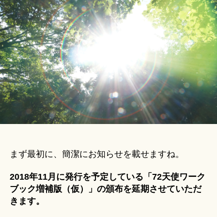
Hi
ク
ts
ブ
u
ッ
ki
ク
＊
増
補
版」
頒
布
延
期
に
つ
い
まず最初に、簡潔にお知らせを載せますね。
て
│
2018年11月に発行を予定している「72天使ワーク
お
ブック増補版（仮）」の頒布を延期させていただ
知
ら
きます。
せ