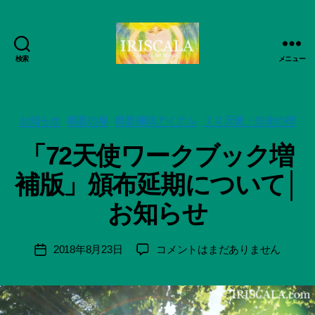
検索
メニュー
ArtWorks-
船
智
作
日
カ
成
お知らせ
瞑想の扉
瞑想補助アイテム
７２天使・生命の樹
月
テ
者
「72天使ワークブック増
活
ゴ
:
動
リ
船
補版」頒布延期について│
記
ー
智
録・
日
お知らせ
作
月
品
＊
集-
F
投
「72
2018年8月23日
コメントはまだありません
投
IRISCALA
u
稿
天
稿
n
者
使
日
a
ワ
ci
ー