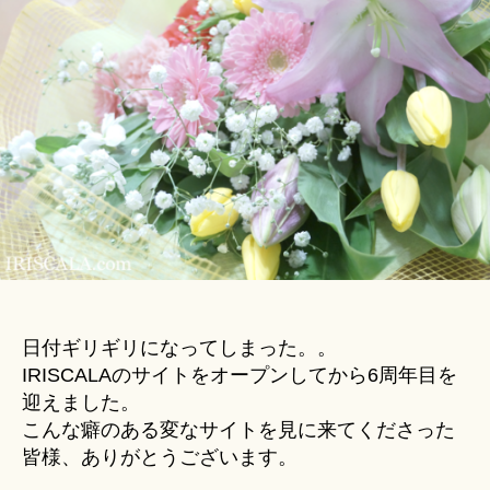
Hi
天
ts
使
u
時
ki
報
＊
リ
プ
ラ
イ
追
加
の
お
知
ら
日付ギリギリになってしまった。。
せ
IRISCALAのサイトをオープンしてから6周年目を
へ
迎えました。
の
こんな癖のある変なサイトを見に来てくださった
皆様、ありがとうございます。