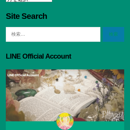
Site Search
検
索
対
象:
LINE Official Account