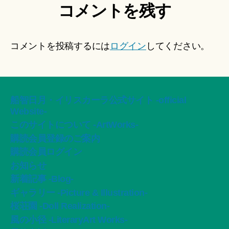
コメントを残す
コメントを投稿するには
ログイン
してください。
船智日月・イリスカーラ公式サイト -official
Website-
このサイトについて -ArtWorks-
購読会員登録のご案内
購読会員ログイン
お知らせ
新着記事 -Blog-
ギャラリー -Picture & Illustration-
桜荘園 -Doll Realization-
風の小径 -LiteraryArt Works-