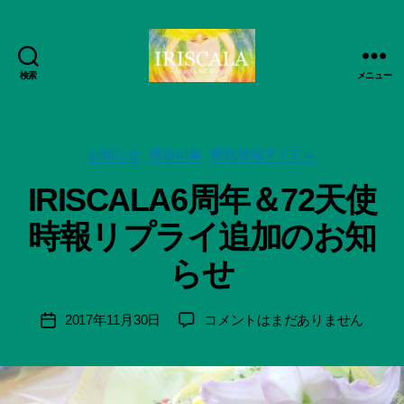
検索
メニュー
ArtWorks-
船
智
作
日
カ
成
お知らせ
瞑想の扉
瞑想補助アイテム
月
テ
者
IRISCALA6周年＆72天使
活
ゴ
:
動
リ
船
時報リプライ追加のお知
記
ー
智
録・
日
らせ
作
月
品
＊
集-
F
投
IRISCALA6
2017年11月30日
コメントはまだありません
投
IRISCALA
u
稿
周
稿
n
者
年
日
a
＆
ci
72