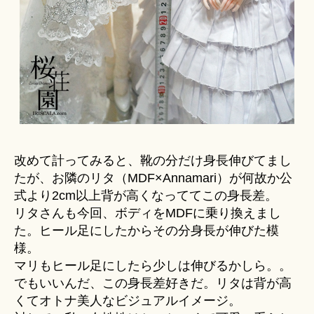
改めて計ってみると、靴の分だけ身長伸びてまし
たが、お隣のリタ（MDF×Annamari）が何故か公
式より2cm以上背が高くなっててこの身長差。
リタさんも今回、ボディをMDFに乗り換えまし
た。ヒール足にしたからその分身長が伸びた模
様。
マリもヒール足にしたら少しは伸びるかしら。。
でもいいんだ、この身長差好きだ。リタは背が高
くてオトナ美人なビジュアルイメージ。