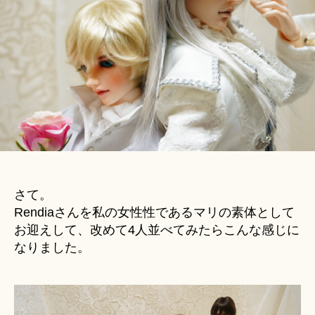
u
フ
ki
ォ
＊
ト
グ
ラ
フ
ィ
へ
の
さて。
Rendiaさんを私の女性性であるマリの素体として
お迎えして、改めて4人並べてみたらこんな感じに
なりました。