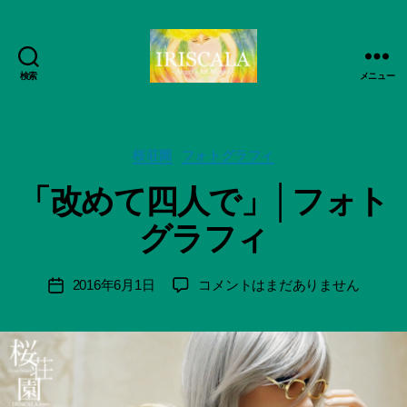
検索
メニュー
ArtWorks-
作
船
成
智
者
日
カ
桜荘園
フォトグラフィ
:
月
テ
船
「改めて四人で」│フォト
活
ゴ
智
動
リ
日
グラフィ
記
ー
月
録・
＊
作
F
投
「改
2016年6月1日
コメントはまだありません
投
品
u
稿
め
稿
集-
n
者
て
日
IRISCALA
a
四
ci
人
Hi
で」
ts
│