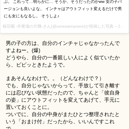
ぶ。 これって…明らかに… そうか、そうだったのかww 女の子バ
ージョンも良いよな。 インチャはアウトフィット変えるだけで男
にも女にもなるし。 そうしよ♪
桜荘園 -作業場の片隅-さん(@ceresiamanere)が投稿した写真 –
2015 9月 3 12:20午前 PDT
男の子の方は、自分のインチャじゃなかったんで
すよねー。(爆)
どうやら、自分の一番親しい人によく似ていたか
ら、ビビッときたようで。
まあそんなわけで。。（どんなわけで？）
でも、自分じゃないからって、手放して引き離す
には忍びない状態だったので、ちゃんと「彼自身
の姿」にアウトフィットを変えてあげて、手元に
置いておくことに。
ついでに、自分の中身がまたひとつ整理されたと
いう「おまけ付」だったから、いいんですこれ
で。