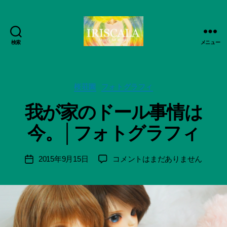
検索
メニュー
ArtWorks-
作
船
成
智
者
日
カ
桜荘園
フォトグラフィ
:
月
テ
船
我が家のドール事情は
活
ゴ
智
動
リ
日
今。│フォトグラフィ
記
ー
月
録・
＊
作
F
投
我
2015年9月15日
コメントはまだありません
投
品
u
稿
が
稿
集-
n
者
家
日
IRISCALA
a
の
ci
ド
Hi
ー
ts
ル