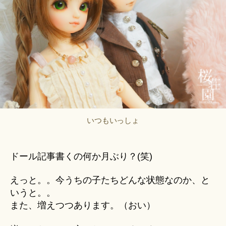
u
事
ki
情
＊
は
今。
│
フ
ォ
ト
グ
ラ
いつもいっしょ
フ
ィ
へ
の
ドール記事書くの何か月ぶり？(笑)
えっと。。今うちの子たちどんな状態なのか、と
いうと。。
また、増えつつあります。（おい）