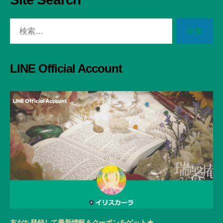
検
索
対
象:
LINE Official Account
友だち登録して最新情報＆クーポンをゲット★