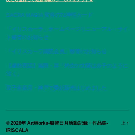
SACRA MAGIA 変容の72神性カード
「イリスカーラ」ホームページリニューアル・サイ
ト移管のお知らせ
「イリスカーラ購読会員」移管のお知らせ
【星紡夜話】無限・昇「灼位の太陽は赤子のように
泣く」
双子座新月・神戸で委託販売はじめました
© 2026年
ArtWorks-船智日月活動記録・作品集-
上
↑
IRISCALA