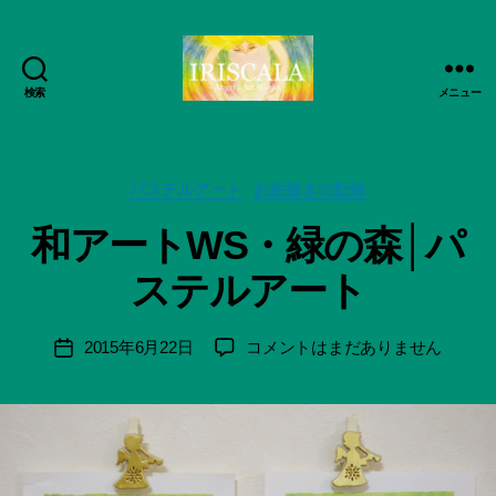
検索
メニュー
ArtWorks-
作
船
成
智
者
日
カ
パステルアート
お絵描きの記録
:
月
テ
船
和アートWS・緑の森│パ
活
ゴ
智
動
リ
日
ステルアート
記
ー
月
録・
＊
作
F
投
和
2015年6月22日
コメントはまだありません
投
品
u
稿
ア
稿
集-
n
者
ー
日
IRISCALA
a
ト
ci
WS・
Hi
緑
ts
の