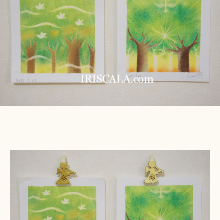
u
森
ki
│
＊
パ
ス
テ
ル
ア
ー
ト
へ
の