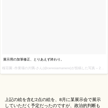
展示用の加筆修正、とりあえず終わり。
桜荘園 -作業場の片隅-さん(@ceresiamanere)が投稿した写真 –
2015 6月 26 12:10午前 PDT
上記の絵を含む2点の絵を、8月に某展示会で展示
していただく予定だったのですが、政治的判断も