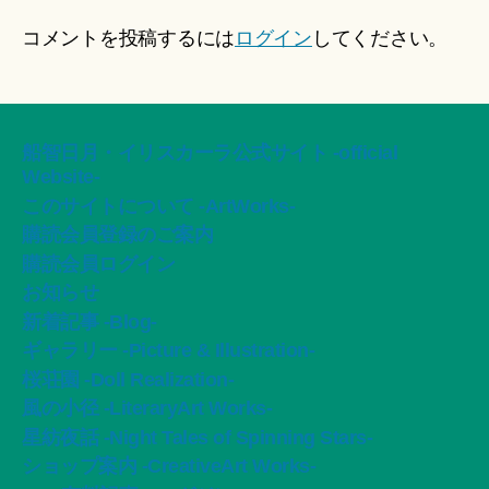
コメントを投稿するには
ログイン
してください。
船智日月・イリスカーラ公式サイト -official
Website-
このサイトについて -ArtWorks-
購読会員登録のご案内
購読会員ログイン
お知らせ
新着記事 -Blog-
ギャラリー -Picture & Illustration-
桜荘園 -Doll Realization-
風の小径 -LiteraryArt Works-
星紡夜話 -Night Tales of Spinning Stars-
ショップ案内 -CreativeArt Works-