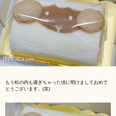
Hi
を
ts
改
u
め
ki
て
＊
確
認
し
な
が
ら、
2015
年
最
初
もう松の内も過ぎちゃった頃に明けましておめで
の
とうございます。(笑)
ご
挨
拶
へ
の