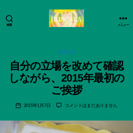
検索
メニュー
ArtWorks-
船
智
作
日
カ
成
お知らせ
月
テ
者
自分の立場を改めて確認
活
ゴ
:
動
リ
船
しながら、2015年最初の
記
ー
智
録・
日
ご挨拶
作
月
品
＊
集-
F
投
自
2015年1月7日
コメントはまだありません
投
IRISCALA
u
稿
分
稿
n
者
の
日
a
立
ci
場