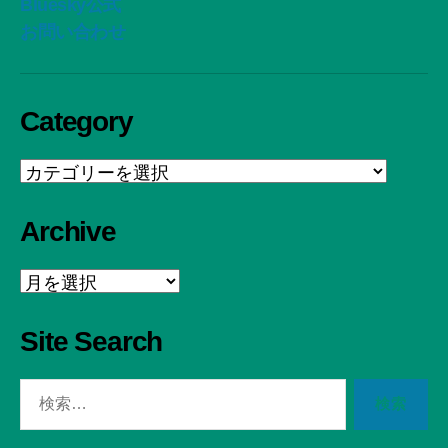
Bluesky公式
お問い合わせ
Category
Category
Archive
Archive
Site Search
検
索
対