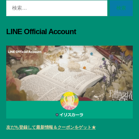
検
索
対
象:
LINE Official Account
友だち登録して最新情報＆クーポンをゲット★