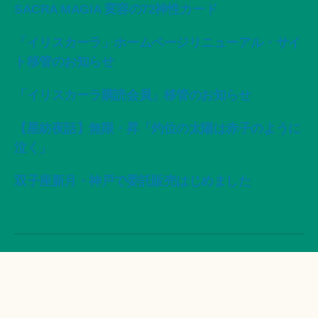
SACRA MAGIA 変容の72神性カード
「イリスカーラ」ホームページリニューアル・サイ
ト移管のお知らせ
「イリスカーラ購読会員」移管のお知らせ
【星紡夜話】無限・昇「灼位の太陽は赤子のように
泣く」
双子座新月・神戸で委託販売はじめました
© 2026年
ArtWorks-船智日月活動記録・作品集-
上
↑
IRISCALA
このサイトについて