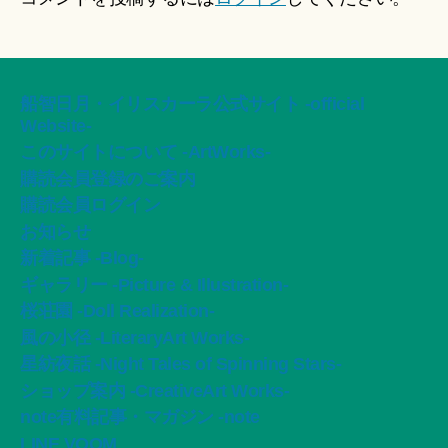
船智日月・イリスカーラ公式サイト -official
Website-
このサイトについて -ArtWorks-
購読会員登録のご案内
購読会員ログイン
お知らせ
新着記事 -Blog-
ギャラリー -Picture & Illustration-
桜荘園 -Doll Realization-
風の小径 -LiteraryArt Works-
星紡夜話 -Night Tales of Spinning Stars-
ショップ案内 -CreativeArt Works-
note有料記事・マガジン -note
LINE VOOM