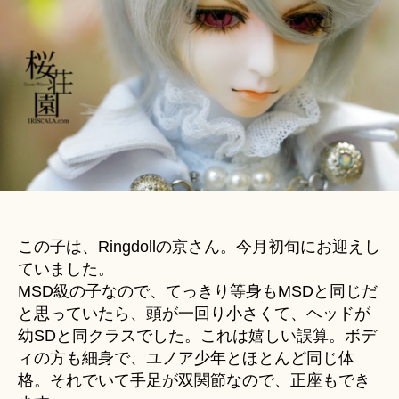
u
み
ki
し
＊
ま
し
た
│
フ
ォ
ト
グ
ラ
フ
この子は、Ringdollの京さん。今月初旬にお迎えし
ィ
ていました。
へ
MSD級の子なので、てっきり等身もMSDと同じだ
の
と思っていたら、頭が一回り小さくて、ヘッドが
幼SDと同クラスでした。これは嬉しい誤算。ボデ
ィの方も細身で、ユノア少年とほとんど同じ体
格。それでいて手足が双関節なので、正座もでき