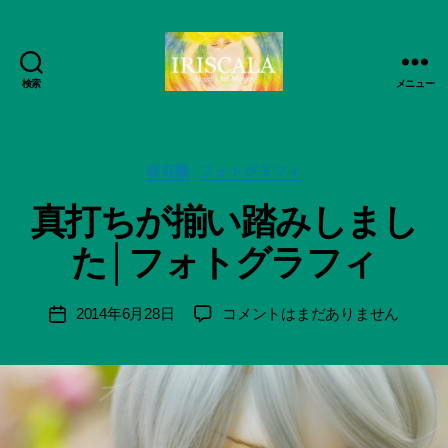
検索
メニュー
ArtWorks-
作
船
成
智
者
日
カ
桜荘園
フォトグラフィ
:
月
テ
船
真打ちが揃い踏みしまし
活
ゴ
智
動
リ
日
た│フォトグラフィ
記
ー
月
録・
＊
作
F
投
真
2014年6月28日
コメントはまだありません
投
品
u
稿
打
稿
集-
n
者
ち
日
IRISCALA
a
が
ci
揃
Hi
い
ts
踏