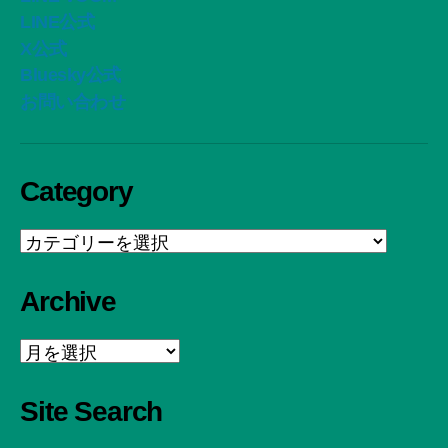
LINE公式
X公式
Bluesky公式
お問い合わせ
Category
Category
Archive
Archive
Site Search