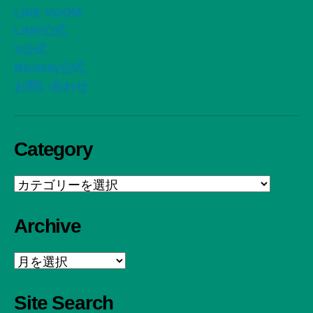
LINE VOOM
LINE公式
X公式
Bluesky公式
お問い合わせ
Category
Category
Archive
Archive
Site Search