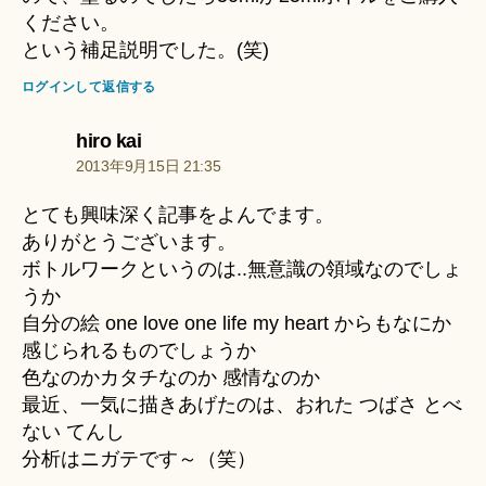
ください。
という補足説明でした。(笑)
ログインして返信する
の
hiro kai
発
2013年9月15日 21:35
言:
とても興味深く記事をよんでます。
ありがとうございます。
ボトルワークというのは..無意識の領域なのでしょ
うか
自分の絵 one love one life my heart からもなにか
感じられるものでしょうか
色なのかカタチなのか 感情なのか
最近、一気に描きあげたのは、おれた つばさ とべ
ない てんし
分析はニガテです～（笑）