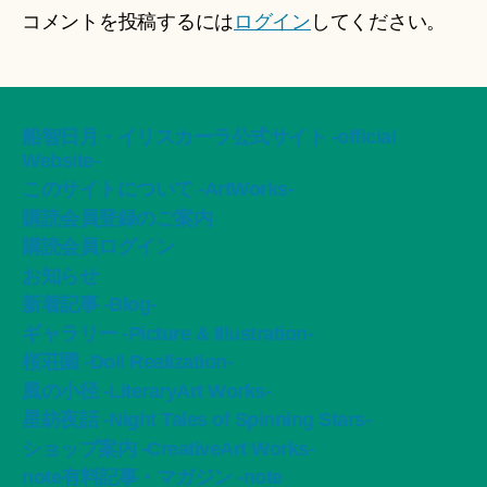
コメントを投稿するには
ログイン
してください。
船智日月・イリスカーラ公式サイト -official
Website-
このサイトについて -ArtWorks-
購読会員登録のご案内
購読会員ログイン
お知らせ
新着記事 -Blog-
ギャラリー -Picture & Illustration-
桜荘園 -Doll Realization-
風の小径 -LiteraryArt Works-
星紡夜話 -Night Tales of Spinning Stars-
ショップ案内 -CreativeArt Works-
note有料記事・マガジン -note