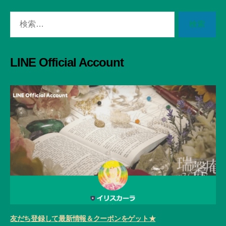
検
索
対
象:
LINE Official Account
友だち登録して最新情報＆クーポンをゲット★