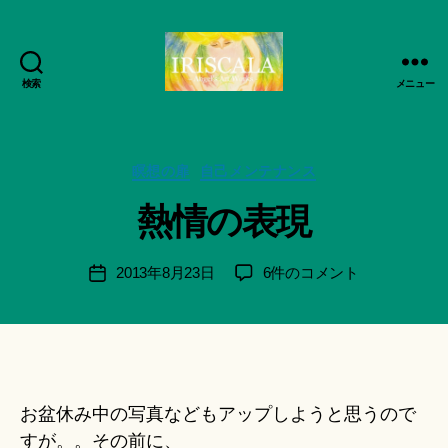
作
検索
成
メニュー
ArtWorks-
者
船
:
智
船
日
カ
瞑想の扉
自己メンテナンス
智
月
テ
日
熱情の表現
活
ゴ
月
動
リ
＊
記
ー
F
投
熱
2013年8月23日
6件のコメント
投
録・
u
稿
情
稿
作
n
者
の
日
品
a
表
集-
ci
現
IRISCALA
Hi
へ
ts
の
お盆休み中の写真などもアップしようと思うので
u
ki
すが。。その前に、