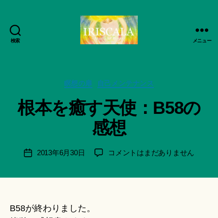
検索
メニュー
ArtWorks-
作
船
成
智
者
日
カ
瞑想の扉
自己メンテナンス
:
月
テ
船
根本を癒す天使：B58の
活
ゴ
智
動
リ
日
感想
記
ー
月
録・
＊
作
F
投
根
2013年6月30日
コメントはまだありません
投
品
u
稿
本
稿
集-
n
者
を
日
IRISCALA
a
癒
ci
す
Hi
天
B58が終わりました。
ts
使：