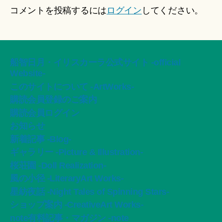
コメントを投稿するには
ログイン
してください。
船智日月・イリスカーラ公式サイト -official
Website-
このサイトについて -ArtWorks-
購読会員登録のご案内
購読会員ログイン
お知らせ
新着記事 -Blog-
ギャラリー -Picture & Illustration-
桜荘園 -Doll Realization-
風の小径 -LiteraryArt Works-
星紡夜話 -Night Tales of Spinning Stars-
ショップ案内 -CreativeArt Works-
note有料記事・マガジン -note