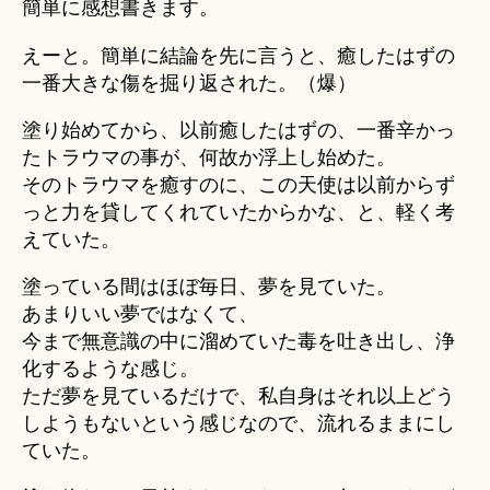
簡単に感想書きます。
u
B58
ki
の
えーと。簡単に結論を先に言うと、癒したはずの
＊
感
一番大きな傷を掘り返された。（爆）
想
へ
塗り始めてから、以前癒したはずの、一番辛かっ
の
たトラウマの事が、何故か浮上し始めた。
そのトラウマを癒すのに、この天使は以前からず
っと力を貸してくれていたからかな、と、軽く考
えていた。
塗っている間はほぼ毎日、夢を見ていた。
あまりいい夢ではなくて、
今まで無意識の中に溜めていた毒を吐き出し、浄
化するような感じ。
ただ夢を見ているだけで、私自身はそれ以上どう
しようもないという感じなので、流れるままにし
ていた。