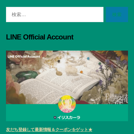
検
索
対
象:
LINE Official Account
友だち登録して最新情報＆クーポンをゲット★