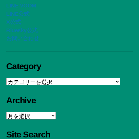
LINE VOOM
LINE公式
X公式
Bluesky公式
お問い合わせ
Category
Category
Archive
Archive
Site Search