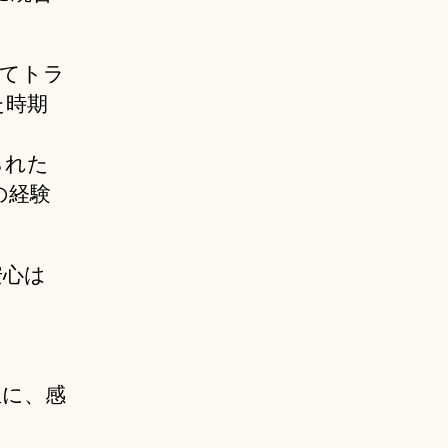
ってトラ
た時期
。
られた
の経験
安心は
生に、感