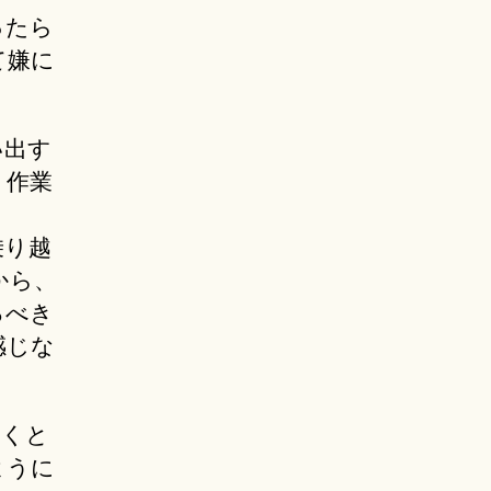
ったら
て嫌に
い出す
う作業
乗り越
から、
るべき
感じな
なくと
ように