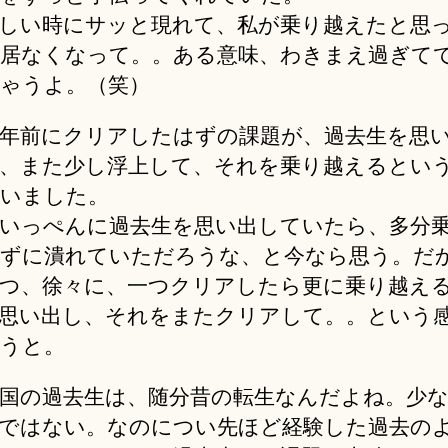
しい時にサッと現れて、私が乗り越えたと思
居なくなって。。ある意味、わきまえ過ぎて
ゃうよ。（笑）
年前にクリアしたはずの課題が、過去生を思
、また少し浮上して、それを乗り越えるとい
いました。
いっぺんに過去生を思い出していたら、多分
ずに潰れていただろうな、と今なら思う。だ
つ、徐々に、一つクリアしたら更に乗り越え
思い出し、それをまたクリアして。。という
うと。
国の過去生は、随分昔の転生なんだよね。少
ではない。なのについ先ほど経験した過去の