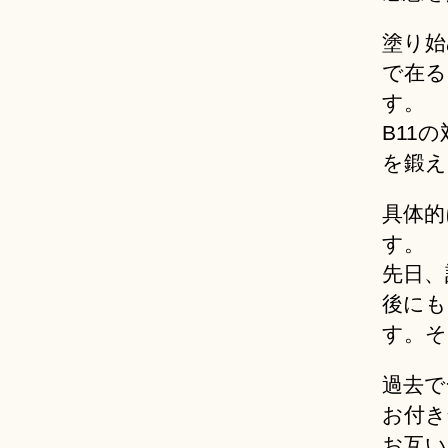
塗り始
で在る
す。
B11
を鍛え
具体的
す。
先日、
後にも
す。そ
過去で
お付き
お互い