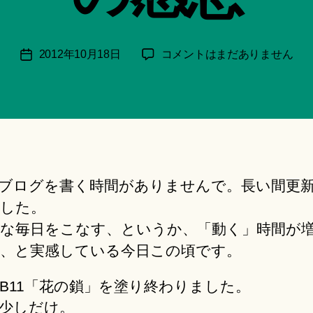
月
＊
F
投
過
2012年10月18日
コメントはまだありません
投
u
稿
去
稿
n
者
に
日
a
縋
ci
ら
Hi
な
ts
い
u
強
ki
ブログを書く時間がありませんで。長い間更
さ：
＊
B11
した。
の
な毎日をこなす、というか、「動く」時間が
感
、と実感している今日この頃です。
想
へ
B11「花の鎖」を塗り終わりました。
の
少しだけ。