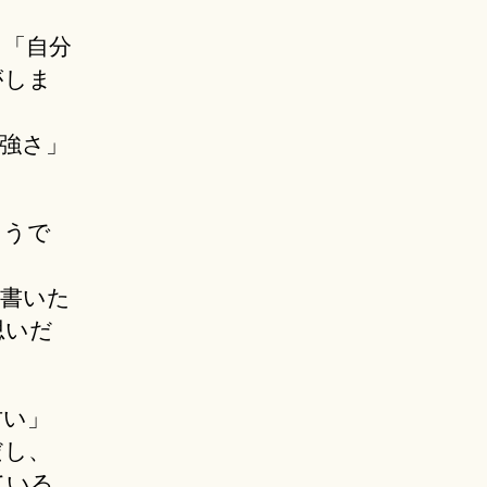
と「自分
がしま
「強さ」
ようで
を書いた
思いだ
古い」
だし、
ている