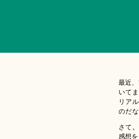
最近、
いてま
リアル
のだな
さて。
感想を