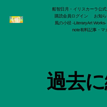
船智日月・イリスカーラ公式サイト -o
購読会員ログイン
お知ら
風の小径 -LiteraryArt Works-
ArtWorks-
note有料記事・マガ
船
智
日
月
活
動
記
録・
過去に
作
品
集-
IRISCALA