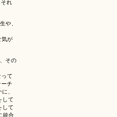
、それ
生や、
な気が
、その
なって
ナーチ
かに、
をして
をして
に統合