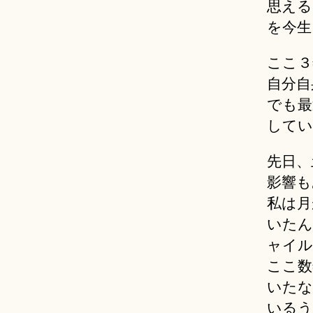
思える
を今生
ここ３
自分自
でも最
してい
先日、
影響も
私は月
いたん
ャイル
ここ数
いたな
いるう