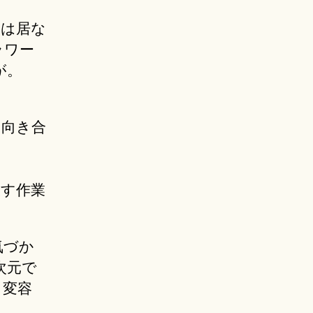
には居な
ラワー
が。
と向き合
。
放す作業
気づか
次元で
、変容