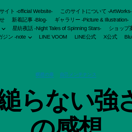
fficial Website-
このサイトについて -ArtWorks-
せ
新着記事 -Blog-
ギャラリー -Picture & Illustration-
星紡夜話 -Night Tales of Spinning Stars-
ショップ案内 
ジン -note
LINE VOOM
LINE公式
X公式
Bl
カ
瞑想の扉
自己メンテナンス
テ
ゴ
作
縋らない強さ
リ
成
ー
者
:
船
の感想
智
日