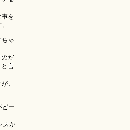
な事を
す。
ぐちゃ
すのだ
」と言
すが、
。
がどー
ンスか