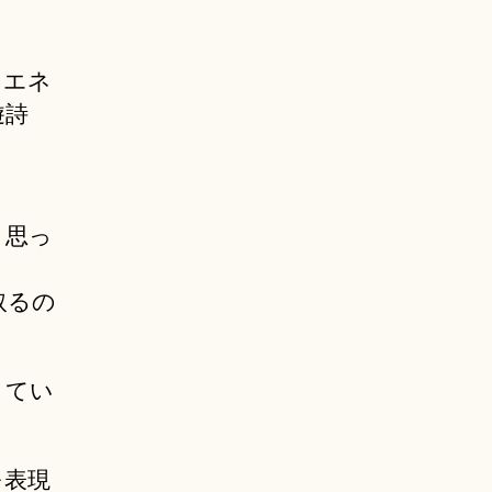
、
たエネ
遊詩
、思っ
取るの
くてい
を表現