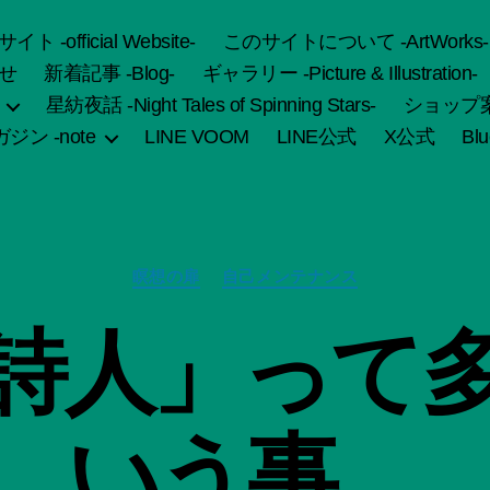
fficial Website-
このサイトについて -ArtWorks-
せ
新着記事 -Blog-
ギャラリー -Picture & Illustration-
星紡夜話 -Night Tales of Spinning Stars-
ショップ案内 
ジン -note
LINE VOOM
LINE公式
X公式
Bl
カ
瞑想の扉
自己メンテナンス
テ
ゴ
作
詩人」って
リ
成
ー
者
:
船
いう事。
智
日