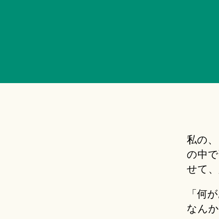
私の、
の中で
せて、
「何が
なんか