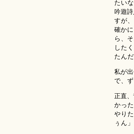
たいな
吟遊詩
すが、
確かに
ら、そ
したく
たんだ
私が出
で、ず
正直、
かった
やりた
ぅん」