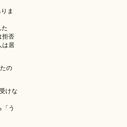
ありま
れた
は拒否
人は居
ったの
受けな
ら「う