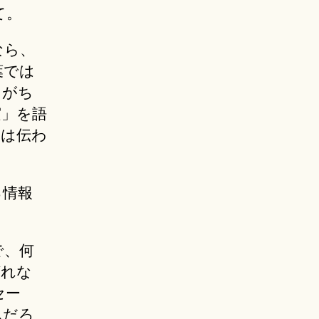
て。
なら、
葉では
りがち
実」を語
実は伝わ
る情報
で、何
ばれな
セー
んだろ