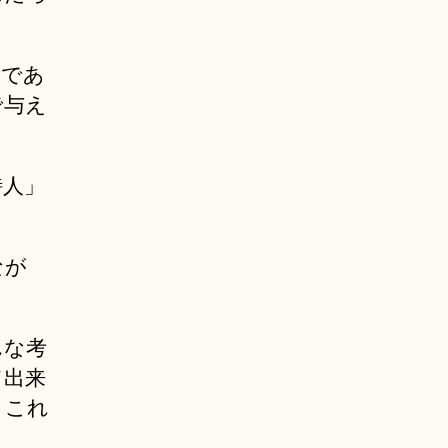
段であ
で与え
詩人」
なが
んな考
て出来
、これ