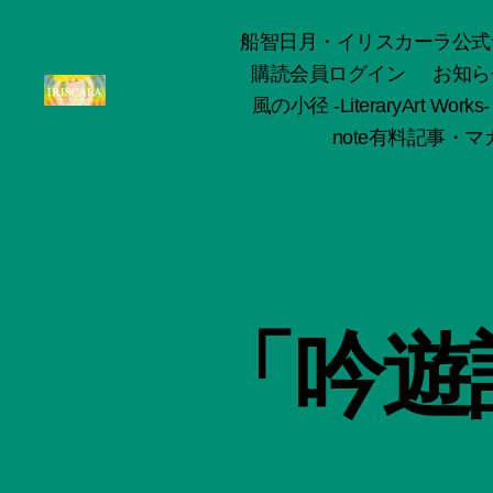
船智日月・イリスカーラ公式サイト -o
購読会員ログイン
お知ら
風の小径 -LiteraryArt Works-
ArtWorks-
note有料記事・マガ
船
智
日
月
活
動
記
録・
「吟遊
作
品
集-
IRISCALA