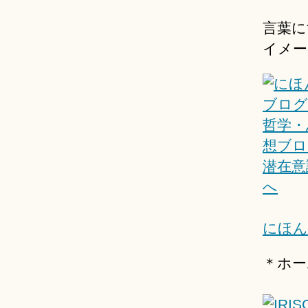
言葉に
イメー
にほん
＊ホー