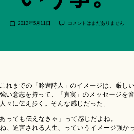
月
＊
F
投
「吟
2012年5月11日
コメントはまだありません
投
u
稿
遊
稿
n
者
詩
日
a
人」
ci
っ
Hi
て
ts
多
u
分
ki
こ
＊
これまでの「吟遊詩人」のイメージは、厳し
う
強い意志を持って、「真実」のメッセージを
い
う
人々に伝え歩く。そんな感じだった。
事。
へ
あっても伝えなきゃ」って感じだよね。
の
ね、迫害される人生、っていうイメージ強か