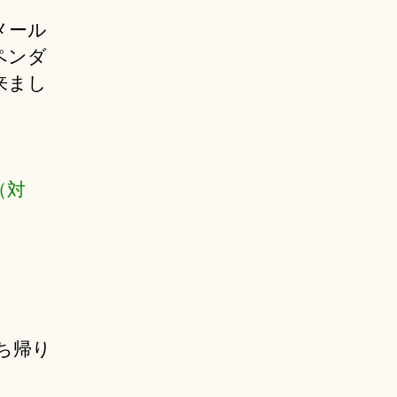
メール
ペンダ
来まし
（対
ち帰り