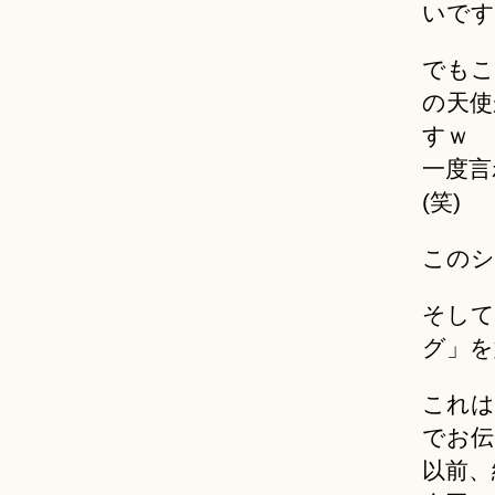
いです
でもこ
の天使
すｗ
一度言
(笑)
このシ
そして
グ」を
これは
でお伝
以前、