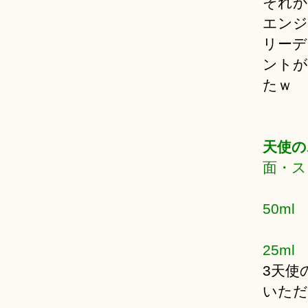
それか
エンジ
リーデ
ントが
たｗ
天使の
面・ス
50ml
25ml
3天使
いただ