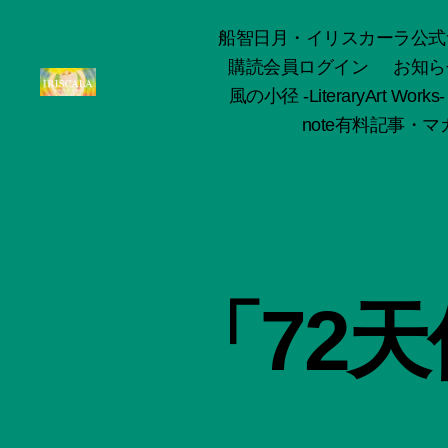
船智日月・イリスカーラ公式サイト -o
購読会員ログイン
お知ら
風の小径 -LiteraryArt Works-
ArtWorks-
note有料記事・マガ
船
智
日
月
活
動
記
録・
「72
作
品
集-
IRISCALA