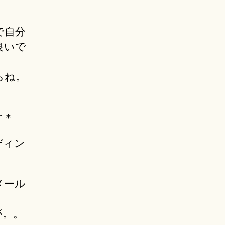
で自分
良いで
らね。
す＊
ディン
メール
が。。