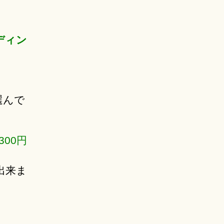
ディン
選んで
00円
出来ま