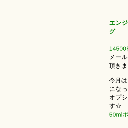
エンジ
グ
1450
メール
頂きま
今月は
になっ
オプシ
す☆
50m