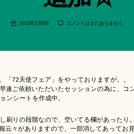
月
＊
F
投
「72
2012年1月9日
コメントはまだありません
投
u
稿
天
稿
n
者
使」
日
a
に
ci
新
Hi
し
ts
い
u
メ
ki
、「72天使フェア」をやっておりますが。。
ニ
＊
ュ
早速ご依頼いただいたセッションの為に、コ
ー
ョンシートを作成中。
追
加
☆
し刷りの段階なので、空いてる欄があったり
へ
報云々がありますので、一部消してあってお
の