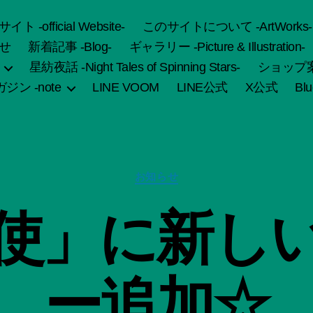
fficial Website-
このサイトについて -ArtWorks-
せ
新着記事 -Blog-
ギャラリー -Picture & Illustration-
星紡夜話 -Night Tales of Spinning Stars-
ショップ案内 
ジン -note
LINE VOOM
LINE公式
X公式
Bl
カ
お知らせ
テ
ゴ
作
天使」に新し
リ
成
ー
者
:
船
ー追加☆
智
日