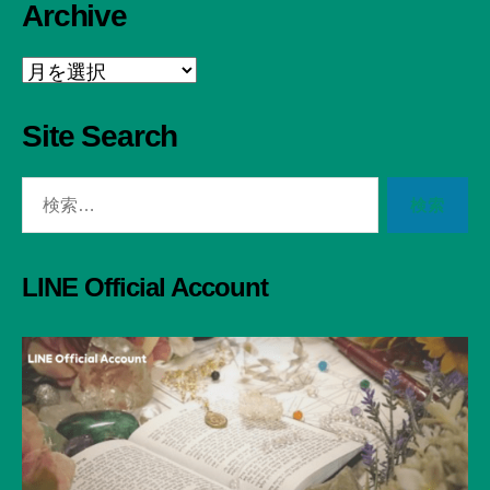
Archive
Archive
Site Search
検
索
対
象:
LINE Official Account