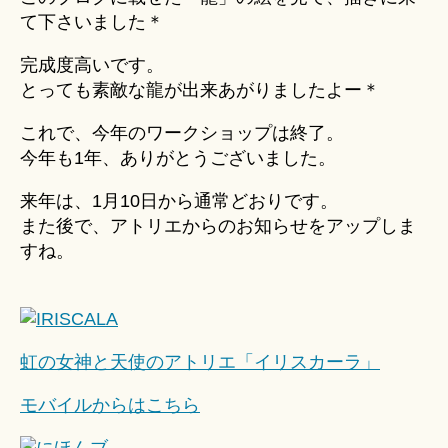
u
テ
て下さいました＊
ki
ル
＊
体
完成度高いです。
験
とっても素敵な龍が出来あがりましたよー＊
「龍」
そ
これで、今年のワークショップは終了。
の
今年も1年、ありがとうございました。
３
へ
来年は、1月10日から通常どおりです。
の
また後で、アトリエからのお知らせをアップしま
すね。
虹の女神と天使のアトリエ「イリスカーラ」
モバイルからはこちら