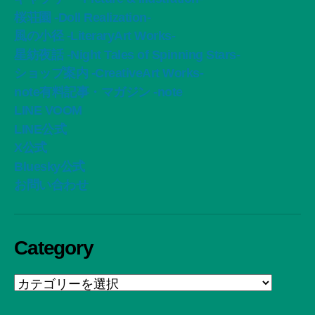
桜荘園 -Doll Realization-
風の小径 -LiteraryArt Works-
星紡夜話 -Night Tales of Spinning Stars-
ショップ案内 -CreativeArt Works-
note有料記事・マガジン -note
LINE VOOM
LINE公式
X公式
Bluesky公式
お問い合わせ
Category
Category