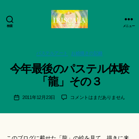
検索
メニュー
ArtWorks-
作
船
成
智
者
日
カ
パステルアート
お絵描きの記録
:
月
テ
船
今年最後のパステル体験
活
ゴ
智
動
リ
日
「龍」その３
記
ー
月
録・
＊
作
F
投
今
2011年12月23日
コメントはまだありません
投
品
u
稿
年
稿
集-
n
者
最
日
IRISCALA
a
後
ci
の
Hi
パ
ts
このブログに載せた「龍」の絵を見て、描きに来
ス