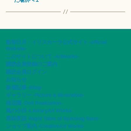
船智日月・イリスカーラ公式サイト -official
Website-
このサイトについて -ArtWorks-
購読会員登録のご案内
購読会員ログイン
お知らせ
新着記事 -Blog-
ギャラリー -Picture & Illustration-
桜荘園 -Doll Realization-
風の小径 -LiteraryArt Works-
星紡夜話 -Night Tales of Spinning Stars-
ショップ案内 -CreativeArt Works-