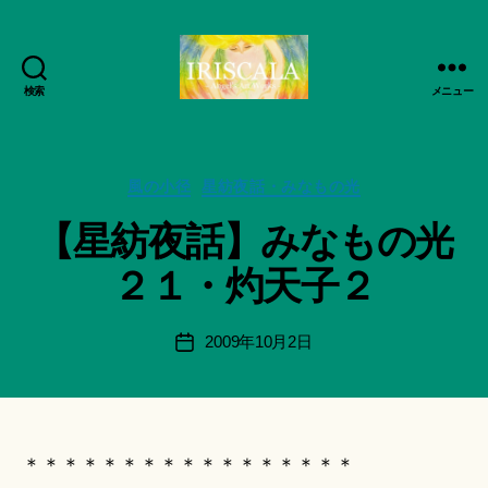
検索
メニュー
ArtWorks-
作
船
成
智
者
日
カ
風の小径
星紡夜話・みなもの光
:
月
テ
船
【星紡夜話】みなもの光
活
ゴ
智
動
リ
日
２１・灼天子２
記
ー
月
録・
＊
作
F
投
2009年10月2日
投
品
u
稿
稿
集-
n
者
日
IRISCALA
a
ci
Hi
＊＊＊＊＊＊＊＊＊＊＊＊＊＊＊＊＊
ts