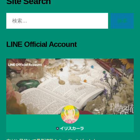
Site Search
検
索
対
象:
LINE Official Account