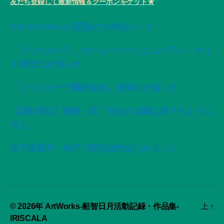
友だち登録して最新情報＆クーポンをゲット★
SACRA MAGIA 変容の72神性カード
「イリスカーラ」ホームページリニューアル・サイ
ト移管のお知らせ
「イリスカーラ購読会員」移管のお知らせ
【星紡夜話】無限・昇「灼位の太陽は赤子のように
泣く」
双子座新月・神戸で委託販売はじめました
© 2026年
ArtWorks-船智日月活動記録・作品集-
上
↑
IRISCALA