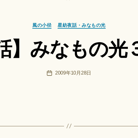
ki
作
＊
成
者
カ
:
風の小径
星紡夜話・みなもの光
テ
船
ゴ
智
話】みなもの光
リ
日
ー
月
＊
F
投
2009年10月28日
投
u
稿
稿
n
者
日
a
ci
Hi
ts
u
ki
作
＊