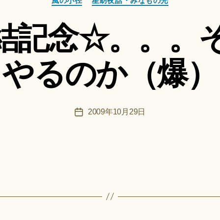
風の小径
星紡夜話・みなもの光
テ
成
ゴ
者
結記念☆。。。
リ
:
ー
船
智
やるのか（爆）
日
月
＊
F
投
2009年10月29日
投
u
稿
稿
n
者
日
a
ci
Hi
ts
u
ki
＊