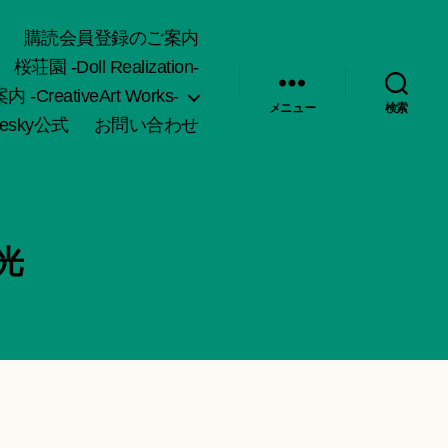
購読会員登録のご案内
桜荘園 -Doll Realization-
-CreativeArt Works-
メニュー
検索
uesky公式
お問い合わせ
光