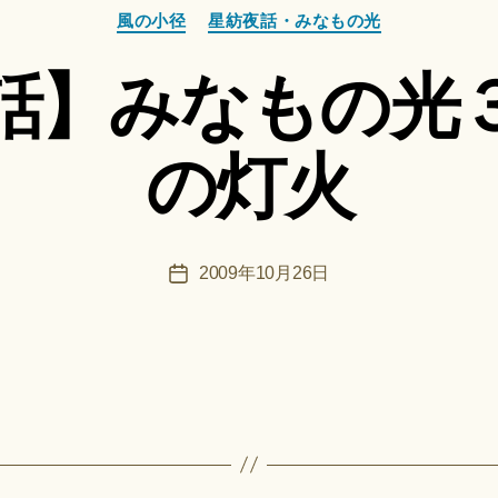
カ
作
風の小径
星紡夜話・みなもの光
テ
成
ゴ
者
話】みなもの光
リ
:
ー
船
智
の灯火
日
月
＊
F
投
2009年10月26日
投
u
稿
稿
n
者
日
a
ci
Hi
ts
u
ki
作