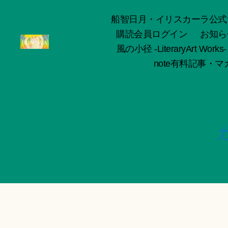
船智日月・イリスカーラ公式サイト -o
購読会員ログイン
お知ら
風の小径 -LiteraryArt Works-
ArtWorks-
note有料記事・マガ
船
智
日
月
活
動
記
録・
作
品
集-
IRISCALA