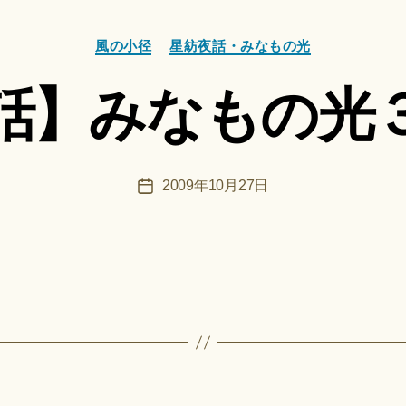
成
者
カ
:
風の小径
星紡夜話・みなもの光
テ
船
ゴ
智
話】みなもの光
リ
日
ー
月
＊
F
投
2009年10月27日
投
u
稿
稿
n
者
日
a
ci
Hi
ts
u
ki
＊