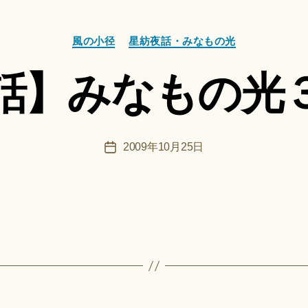
＊
成
者
カ
:
風の小径
星紡夜話・みなもの光
テ
船
ゴ
智
話】みなもの光
リ
日
ー
月
＊
F
投
2009年10月25日
投
u
稿
稿
n
者
日
a
ci
Hi
ts
u
ki
作
＊
成