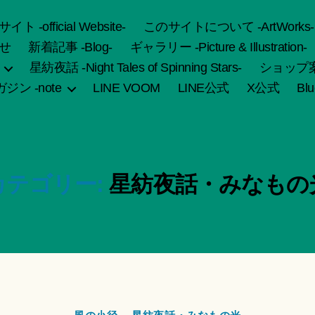
fficial Website-
このサイトについて -ArtWorks-
せ
新着記事 -Blog-
ギャラリー -Picture & Illustration-
星紡夜話 -Night Tales of Spinning Stars-
ショップ案内 
ジン -note
LINE VOOM
LINE公式
X公式
Bl
カテゴリー:
星紡夜話・みなもの
カ
作