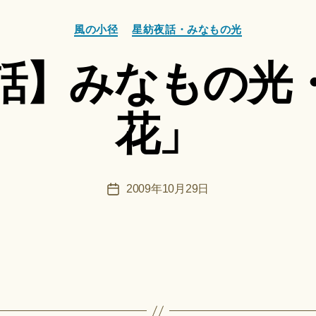
カ
作
風の小径
星紡夜話・みなもの光
テ
成
ゴ
者
話】みなもの光
リ
:
ー
船
智
花」
日
月
＊
F
投
2009年10月29日
投
u
稿
稿
n
者
日
a
ci
Hi
ts
u