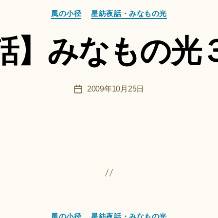
者
カ
:
風の小径
星紡夜話・みなもの光
テ
船
ゴ
智
話】みなもの光
リ
日
ー
月
＊
F
投
2009年10月25日
投
u
稿
稿
n
者
日
a
ci
Hi
ts
u
ki
＊
カ
作
風の小径
星紡夜話・みなもの光