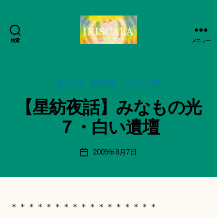
検索
メニュー
ArtWorks-
作
船
成
智
者
日
カ
風の小径
星紡夜話・みなもの光
:
月
テ
船
【星紡夜話】みなもの光
活
ゴ
智
動
リ
日
７・白い遺壇
記
ー
月
録・
＊
作
F
投
2009年8月7日
投
品
u
稿
稿
集-
n
者
日
IRISCALA
a
ci
Hi
＊＊＊＊＊＊＊＊＊＊＊＊＊＊＊＊＊
ts