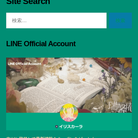
Site Search
検
索
対
象:
LINE Official Account