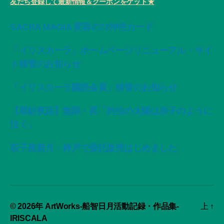
友だち登録して最新情報＆クーポンをゲット★
SACRA MAGIA 変容の72神性カード
「イリスカーラ」ホームページリニューアル・サイ
ト移管のお知らせ
「イリスカーラ購読会員」移管のお知らせ
【星紡夜話】無限・昇「灼位の太陽は赤子のように
泣く」
双子座新月・神戸で委託販売はじめました
© 2026年
ArtWorks-船智日月活動記録・作品集-
上
↑
IRISCALA