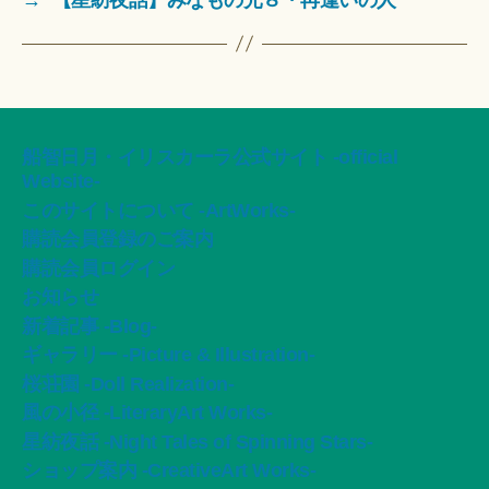
船智日月・イリスカーラ公式サイト -official
Website-
このサイトについて -ArtWorks-
購読会員登録のご案内
購読会員ログイン
お知らせ
新着記事 -Blog-
ギャラリー -Picture & Illustration-
桜荘園 -Doll Realization-
風の小径 -LiteraryArt Works-
星紡夜話 -Night Tales of Spinning Stars-
ショップ案内 -CreativeArt Works-