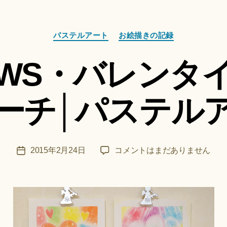
カ
作
パステルアート
お絵描きの記録
テ
成
ゴ
者
WS・バレンタ
リ
:
ー
船
智
ーチ│パステル
日
月
＊
F
投
和
2015年2月24日
コメントはまだありません
投
u
稿
ア
稿
n
者
ー
日
a
ト
ci
WS・
Hi
バ
ts
レ