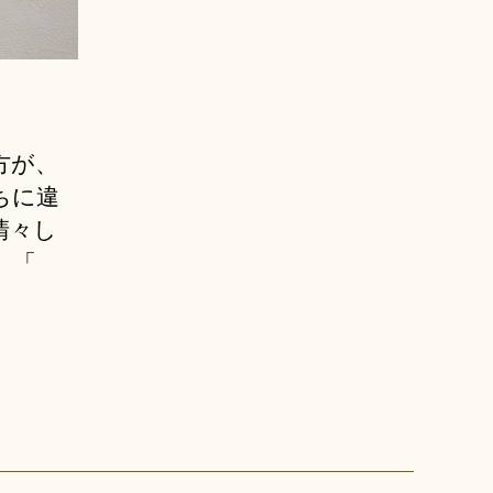
方が、
ちに違
清々し
、「