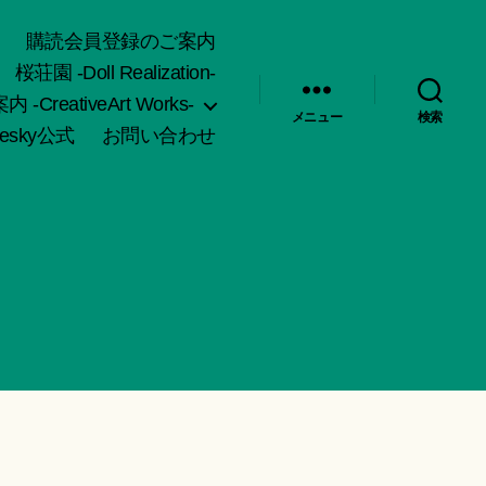
購読会員登録のご案内
桜荘園 -Doll Realization-
-CreativeArt Works-
メニュー
検索
uesky公式
お問い合わせ