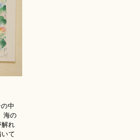
ーの中
 海の
が解れ
描いて