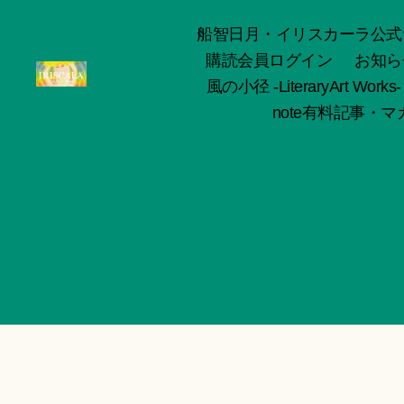
船智日月・イリスカーラ公式サイト -o
購読会員ログイン
お知ら
風の小径 -LiteraryArt Works-
ArtWorks-
note有料記事・マガ
船
智
日
月
活
動
記
録・
作
品
集-
IRISCALA