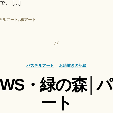
、 […]
テルアート
,
和アート
カ
作
パステルアート
お絵描きの記録
テ
成
ゴ
者
WS・緑の森│
リ
:
ー
船
智
ート
日
月