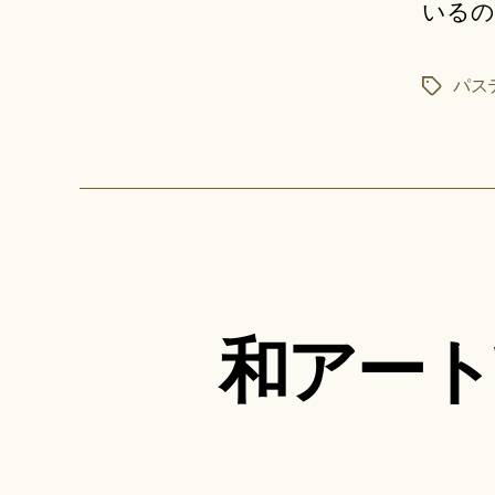
いるので
パス
タ
グ
和アート