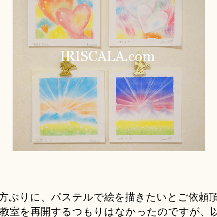
u
ン
ki
タ
＊
イ
ン
と
お
花
の
ア
ー
チ
│
パ
ス
テ
ル
ア
方ぶりに、パステルで絵を描きたいとご依頼
ー
教室を再開するつもりはなかったのですが、
ト