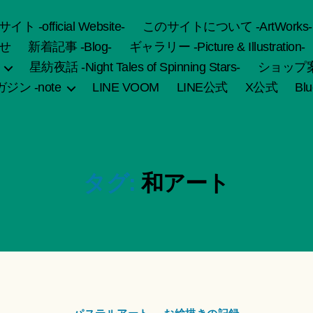
fficial Website-
このサイトについて -ArtWorks-
せ
新着記事 -Blog-
ギャラリー -Picture & Illustration-
星紡夜話 -Night Tales of Spinning Stars-
ショップ案内 
ジン -note
LINE VOOM
LINE公式
X公式
Bl
タグ:
和アート
カ
作