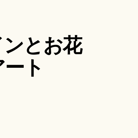
インとお花
アート