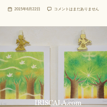
＊
F
投
和
2015年6月22日
コメントはまだありません
投
u
稿
ア
稿
n
者
ー
日
a
ト
ci
WS・
Hi
緑
ts
の
u
森
ki
│
＊
パ
ス
テ
ル
ア
ー
ト
へ
の