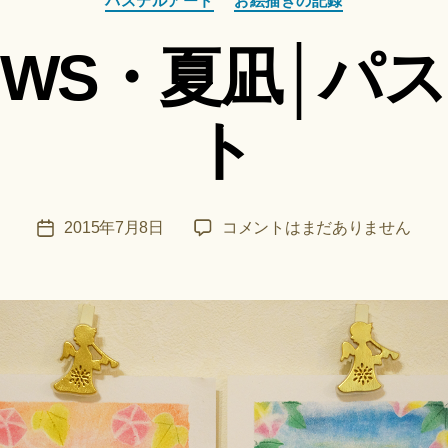
パステルアート
お絵描きの記録
テ
成
ゴ
者
WS・夏凪│パ
リ
:
ー
船
智
ト
日
月
＊
F
投
和
2015年7月8日
コメントはまだありません
投
u
稿
ア
稿
n
者
ー
日
a
ト
ci
WS・
Hi
夏
ts
凪
u
│
ki
パ
＊
ス