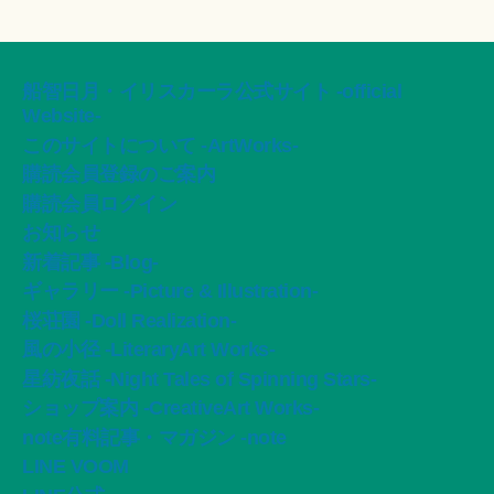
船智日月・イリスカーラ公式サイト -official
Website-
このサイトについて -ArtWorks-
購読会員登録のご案内
購読会員ログイン
お知らせ
新着記事 -Blog-
ギャラリー -Picture & Illustration-
桜荘園 -Doll Realization-
風の小径 -LiteraryArt Works-
星紡夜話 -Night Tales of Spinning Stars-
ショップ案内 -CreativeArt Works-
note有料記事・マガジン -note
LINE VOOM