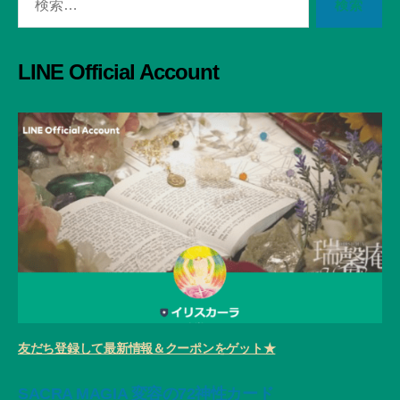
索
対
象:
LINE Official Account
友だち登録して最新情報＆クーポンをゲット★
SACRA MAGIA 変容の72神性カード