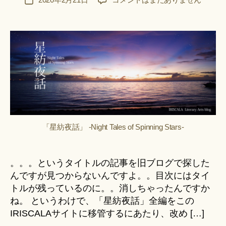
投
u
稿
ピ
稿
n
者
リ
日
a
チ
ci
ュ
Hi
ア
ts
ル
u
な
ki
お
＊
話
を
書
「星紡夜話」 -Night Tales of Spinning Stars-
き
始
め
。。。というタイトルの記事を旧ブログで探した
た
んですが見つからないんですよ。。目次にはタイ
理
トルが残っているのに。。消しちゃったんですか
由。
へ
ね。 というわけで、「星紡夜話」全編をこの
の
IRISCALAサイトに移管するにあたり、改め […]