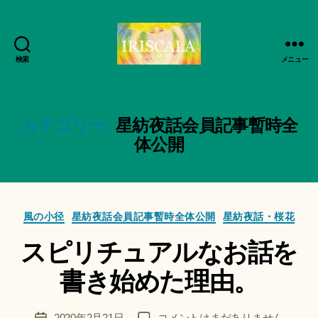
検索
メニュー
ArtWorks-
船
智
日
カテゴリー:
星紡夜話会員記事暫時全
月
体公開
活
動
作
記
成
録・
者
作
カ
風の小径
星紡夜話会員記事暫時全体公開
:
星紡夜話・桜花
品
テ
船
集-
スピリチュアルなお話を
ゴ
智
IRISCALA
リ
日
書き始めた理由。
ー
月
＊
F
投
ス
2020年2月21日
コメントはまだありません