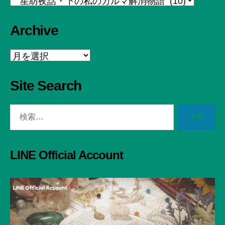
Archive
Archive
Site Search
検
索
対
象:
LINE Official Account