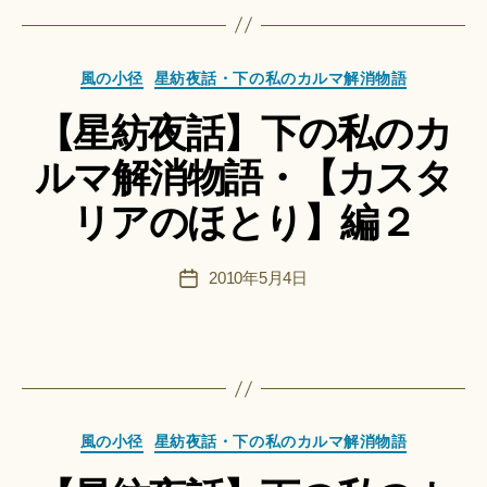
Hi
ts
作
u
カ
成
風の小径
星紡夜話・下の私のカルマ解消物語
ki
テ
者
＊
【星紡夜話】下の私のカ
ゴ
:
リ
船
ルマ解消物語・【カスタ
ー
智
日
リアのほとり】編２
月
＊
F
投
2010年5月4日
投
u
稿
稿
n
者
日
a
ci
Hi
ts
作
u
カ
成
風の小径
星紡夜話・下の私のカルマ解消物語
ki
テ
者
＊
ゴ
: