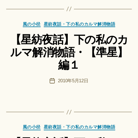
ci
Hi
ts
作
u
カ
成
風の小径
星紡夜話・下の私のカルマ解消物語
ki
テ
者
＊
【星紡夜話】下の私のカ
ゴ
:
リ
船
ルマ解消物語・【準星】
ー
智
日
編１
月
＊
F
投
2010年5月12日
投
u
稿
稿
n
者
日
a
ci
Hi
ts
作
u
カ
成
風の小径
星紡夜話・下の私のカルマ解消物語
ki
テ
者