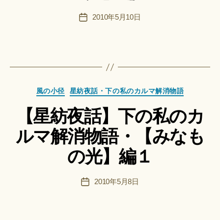
＊
F
投
2010年5月10日
投
u
稿
稿
n
者
日
a
ci
Hi
ts
作
u
カ
成
風の小径
星紡夜話・下の私のカルマ解消物語
ki
テ
者
＊
【星紡夜話】下の私のカ
ゴ
:
リ
船
ルマ解消物語・【みなも
ー
智
日
の光】編１
月
＊
F
投
2010年5月8日
投
u
稿
稿
n
者
日
a
ci