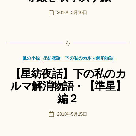
＊
F
投
2010年5月16日
投
u
稿
稿
n
者
日
a
ci
Hi
ts
作
u
カ
成
風の小径
星紡夜話・下の私のカルマ解消物語
ki
テ
者
＊
【星紡夜話】下の私のカ
ゴ
:
リ
船
ルマ解消物語・【準星】
ー
智
日
編２
月
＊
F
投
2010年5月15日
投
u
稿
稿
n
者
日
a