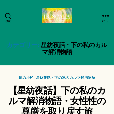
検索
メニュー
ArtWorks-
船
智
日
カテゴリー:
星紡夜話・下の私のカル
月
マ解消物語
活
動
記
録・
作
作
カ
成
風の小径
星紡夜話・下の私のカルマ解消物語
品
テ
者
集-
【星紡夜話】下の私のカ
ゴ
:
IRISCALA
リ
船
ルマ解消物語・女性性の
ー
智
日
尊厳を取り戻す旅
月