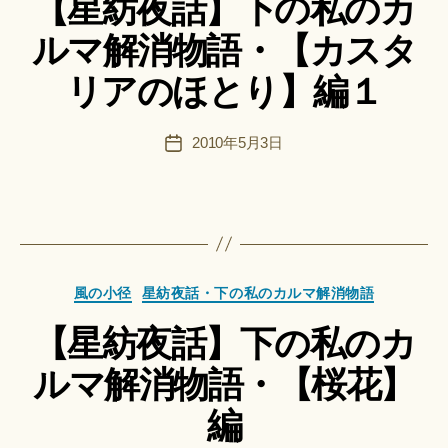
【星紡夜話】下の私のカ
リ
船
ルマ解消物語・【カスタ
ー
智
日
リアのほとり】編１
月
＊
F
投
2010年5月3日
投
u
稿
稿
n
者
日
a
ci
Hi
ts
作
u
カ
成
風の小径
星紡夜話・下の私のカルマ解消物語
ki
テ
者
＊
【星紡夜話】下の私のカ
ゴ
:
リ
船
ルマ解消物語・【桜花】
ー
智
日
編
月
＊