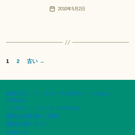
F
投
2010年5月2日
投
u
稿
稿
n
者
日
a
ci
Hi
ts
u
投
ki
1
2
古い
→
＊
稿
の
ペ
船智日月・イリスカーラ公式サイト -official
Website-
ー
このサイトについて -ArtWorks-
購読会員登録のご案内
ジ
購読会員ログイン
送
お知らせ