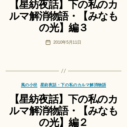
＊
【星紡夜話】下の私のカ
ゴ
:
リ
船
ルマ解消物語・【みなも
ー
智
日
の光】編３
月
＊
F
投
2010年5月11日
投
u
稿
稿
n
者
日
a
ci
Hi
ts
作
u
カ
成
風の小径
星紡夜話・下の私のカルマ解消物語
ki
テ
者
＊
【星紡夜話】下の私のカ
ゴ
:
リ
船
ルマ解消物語・【みなも
ー
智
日
の光】編２
月