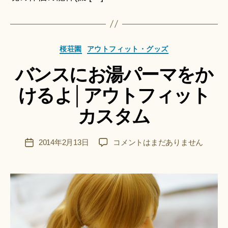
の
お
話
へ
作
カ
の
成
桜荘園
アウトフィット・グッズ
テ
者
バンスにお湯パーマをか
ゴ
:
リ
船
けるよ│アウトフィット
ー
智
日
カスタム
月
＊
F
投
バ
2014年2月13日
コメントはまだありません
投
u
稿
ン
稿
n
者
ス
日
a
に
ci
お
Hi
湯
ts
パ
u
ー
ki