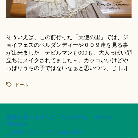
ト
い
ろ
い
ろ
そういえば、この前行った「天使の里」では、ジ
へ
の
ョイフェスのベルダンディーや００９達を見る事
が出来ました。デビルマンも009も、大人っぽい顔
立ちにメイクされてました～。カッコいいけどや
っぱりうちの子ではないなぁと思いつつ、じ […]
ドール
タ
グ
船智日月・イリスカーラ公式サイト -official
Website-
このサイトについて -ArtWorks-