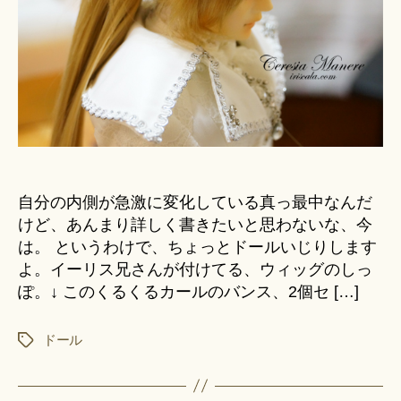
マ
＊
を
か
け
る
よ
│
ア
ウ
ト
自分の内側が急激に変化している真っ最中なんだ
フ
ィ
けど、あんまり詳しく書きたいと思わないな、今
ッ
は。 というわけで、ちょっとドールいじりします
ト
よ。イーリス兄さんが付けてる、ウィッグのしっ
カ
ぽ。↓ このくるくるカールのバンス、2個セ […]
ス
タ
ドール
タ
ム
グ
へ
作
の
成