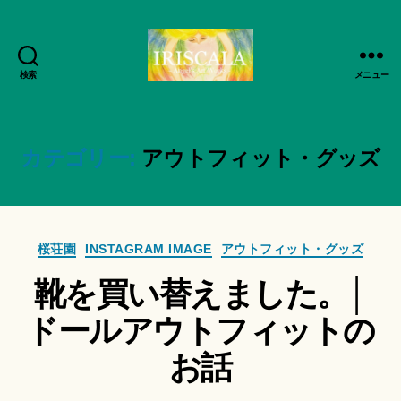
検索
メニュー
ArtWorks-
船
智
日
カテゴリー:
アウトフィット・グッズ
月
活
動
作
記
カ
成
録・
桜荘園
INSTAGRAM IMAGE
アウトフィット・グッズ
テ
者
作
靴を買い替えました。│
ゴ
:
品
リ
船
集-
ドールアウトフィットの
ー
智
IRISCALA
日
お話
月
＊