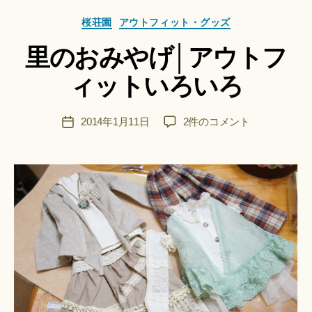
者
カ
桜荘園
アウトフィット・グッズ
:
テ
船
里のおみやげ│アウトフ
ゴ
智
リ
日
ィットいろいろ
ー
月
＊
F
投
里
2014年1月11日
2件のコメント
投
u
稿
の
稿
n
者
お
日
a
み
ci
や
Hi
げ
ts
│
u
ア
ki
ウ
＊
ト
フ
ィ
ッ