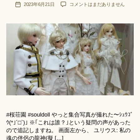
F
投
靴
2023年6月21日
コメントはまだありません
投
u
稿
を
稿
n
者
買
日
a
い
ci
替
Hi
え
ts
ま
u
し
ki
た。
＊
│
ド
ー
ル
ア
ウ
ト
フ
#桜荘園⁡⁡⁡ #souldoll やっと集合写真が撮れた〜ｼｭｳｺﾞ
ィ
ｳ(*｣´□`)｣⁡⁡⁡⁡⁡ ※｢これは誰？｣という疑問の声があった
ッ
ので追記しますね。⁡⁡⁡⁡ 画面左から、⁡⁡ ユリウス: 私の
ト
魂の伴侶の龍神⁡(擬 […]