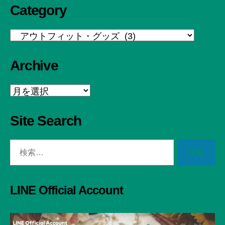
Category
Category
Archive
Archive
Site Search
検
索
対
象:
LINE Official Account