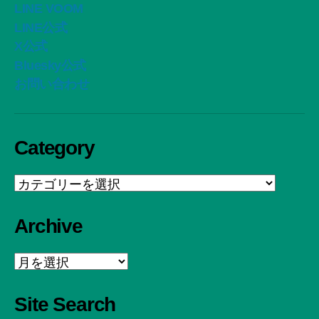
LINE VOOM
LINE公式
X公式
Bluesky公式
お問い合わせ
Category
Category
Archive
Archive
Site Search