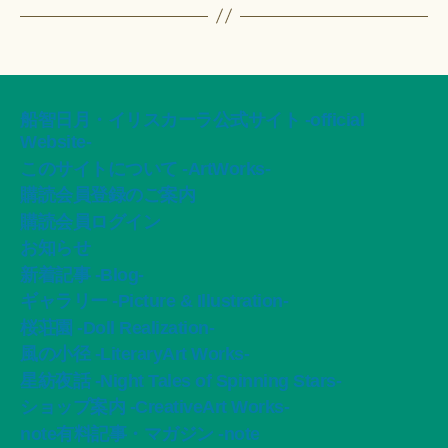
船智日月・イリスカーラ公式サイト -official
Website-
このサイトについて -ArtWorks-
購読会員登録のご案内
購読会員ログイン
お知らせ
新着記事 -Blog-
ギャラリー -Picture & Illustration-
桜荘園 -Doll Realization-
風の小径 -LiteraryArt Works-
星紡夜話 -Night Tales of Spinning Stars-
ショップ案内 -CreativeArt Works-
note有料記事・マガジン -note