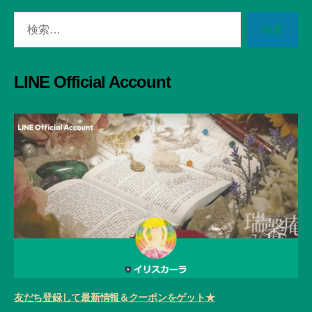
検
索
対
象:
LINE Official Account
友だち登録して最新情報＆クーポンをゲット★