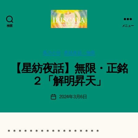
検索
メニュー
ArtWorks-
作
船
成
智
者
日
カ
風の小径
星紡夜話・無限
:
月
テ
船
【星紡夜話】無限・正銘
活
ゴ
智
動
リ
日
２「解明昇天」
記
ー
月
録・
＊
作
F
投
2024年3月6日
投
品
u
稿
稿
集-
n
者
日
IRISCALA
a
ci
Hi
＊＊＊＊＊＊＊＊＊＊＊＊＊＊＊＊＊
ts