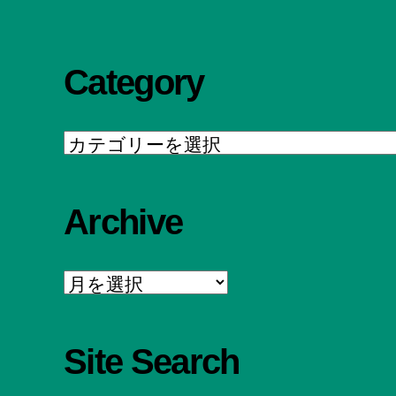
Category
Category
Archive
Archive
Site Search