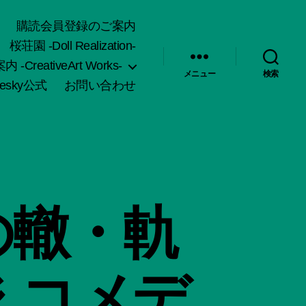
購読会員登録のご案内
桜荘園 -Doll Realization-
-CreativeArt Works-
メニュー
検索
uesky公式
お問い合わせ
の轍・軌
 コメデ