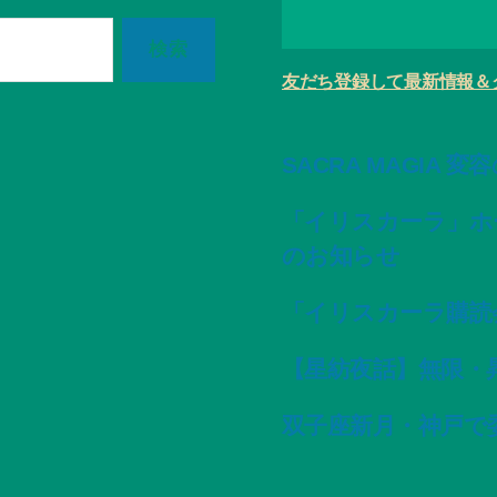
友だち登録して最新情報＆
SACRA MAGIA 
「イリスカーラ」ホ
のお知らせ
「イリスカーラ購読
【星紡夜話】無限・
双子座新月・神戸で