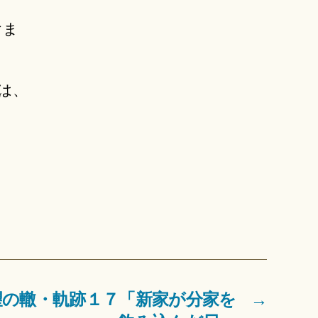
けま
は、
望の轍・軌跡１７「新家が分家を
→