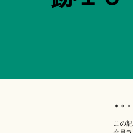
＊＊＊
この記
会員ラ