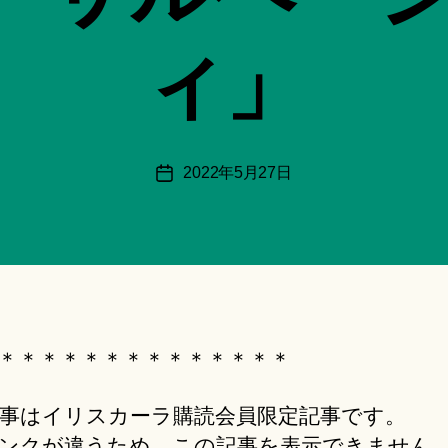
:
船
ィ」
智
日
月
＊
F
投
2022年5月27日
投
u
稿
稿
n
者
日
a
ci
Hi
ts
u
ki
＊＊＊＊＊＊＊＊＊＊＊＊＊＊
＊
事はイリスカーラ購読会員限定記事です。
ンクが違うため、この記事を表示できません