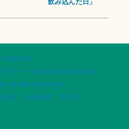
飲み込んだ日」
tWorks-
ャラリー -Picture & Illustration-
s of Spinning Stars-
VOOM
LINE公式
X公式