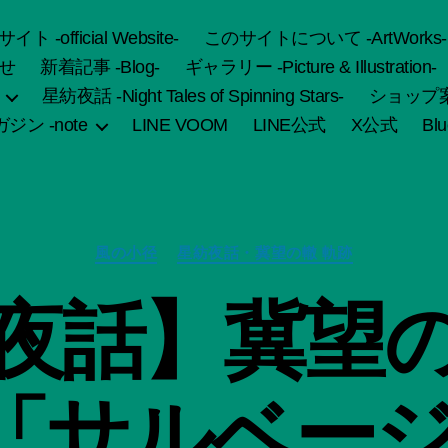
fficial Website-
このサイトについて -ArtWorks-
せ
新着記事 -Blog-
ギャラリー -Picture & Illustration-
星紡夜話 -Night Tales of Spinning Stars-
ショップ案内 
ジン -note
LINE VOOM
LINE公式
X公式
Bl
カ
風の小径
星紡夜話・冀望の轍 軌跡
テ
ゴ
夜話】冀望
リ
ー
作
「サルベージ
成
者