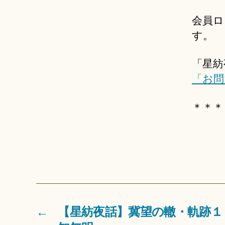
会員ロ
す。
「星紡
「お問
＊＊＊
←
【星紡夜話】冀望の轍・軌跡１