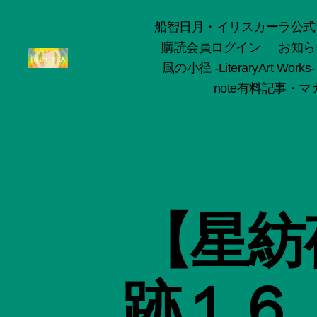
船智日月・イリスカーラ公式サイト -o
購読会員ログイン
お知ら
風の小径 -LiteraryArt Works-
ArtWorks-
note有料記事・マガ
船
智
日
月
活
動
記
録・
【星紡
作
品
集-
IRISCALA
跡１６