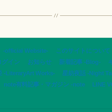
ial Website-
このサイトについて -Ar
ログイン
お知らせ
新着記事 -Blog-
ギ
LiteraryArt Works-
星紡夜話 -Night Tale
note有料記事・マガジン -note
LINE 