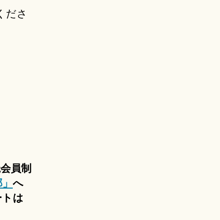
くださ
読会員制
部」
へ
ートは