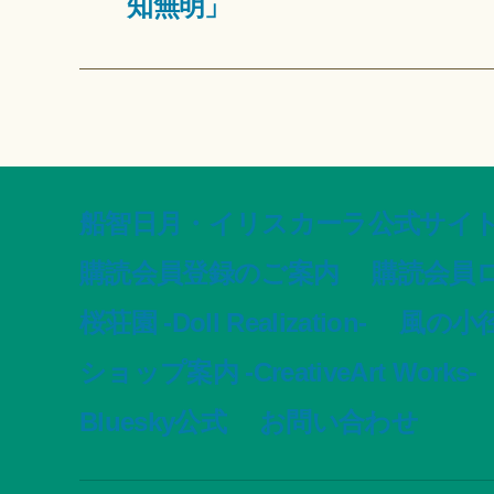
知無明」
船智日月・イリスカーラ公式サイト -offic
購読会員登録のご案内
購読会員
桜荘園 -Doll Realization-
風の小径 -
ショップ案内 -CreativeArt Works-
Bluesky公式
お問い合わせ