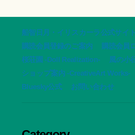
船智日月・イリスカーラ公式サイト -offic
購読会員登録のご案内
購読会員
桜荘園 -Doll Realization-
風の小径 -
ショップ案内 -CreativeArt Works-
Bluesky公式
お問い合わせ
Category