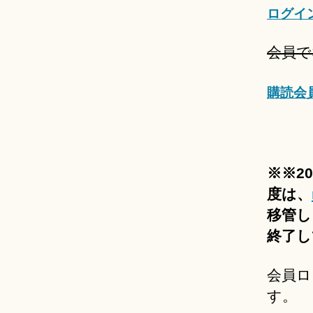
ログイ
会員で
購読会
※※2
度は、
移管し
終了し
会員ロ
す。