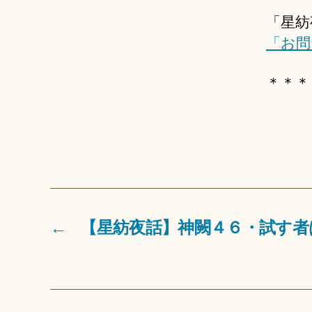
「星紡
「お問
＊＊＊
←
【星紡夜話】神闕４６・試す者