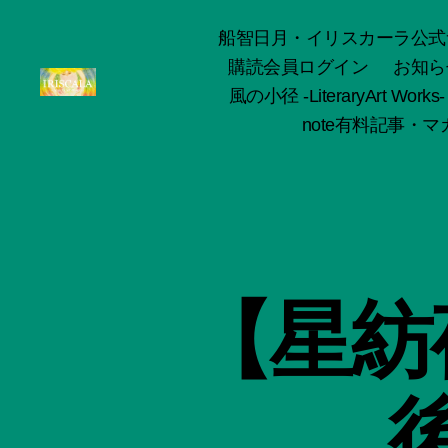
船智日月・イリスカーラ公式サイト -o
購読会員ログイン
お知ら
風の小径 -LiteraryArt Works-
ArtWorks-
note有料記事・マガ
船
智
日
月
活
動
記
録・
【星紡
作
品
集-
IRISCALA