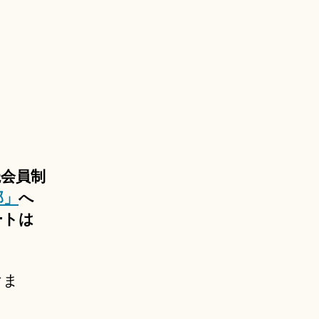
読会員制
部」
へ
ートは
けま