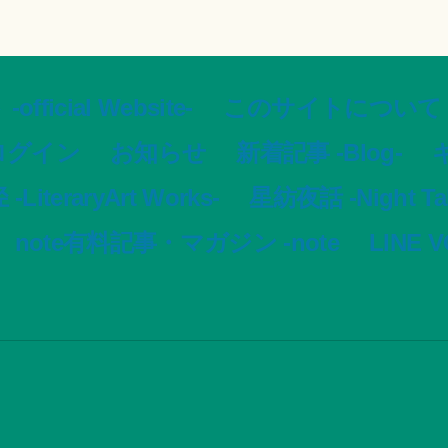
ial Website-
このサイトについて -Ar
ログイン
お知らせ
新着記事 -Blog-
ギ
LiteraryArt Works-
星紡夜話 -Night Tale
note有料記事・マガジン -note
LINE 