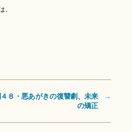
は、
闕４８・悪あがきの復讐劇、未来
→
の矯正