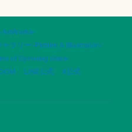
tWorks-
ャラリー -Picture & Illustration-
s of Spinning Stars-
VOOM
LINE公式
X公式