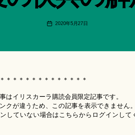
月
＊
F
投
2020年5月27日
投
u
稿
稿
n
者
日
a
ci
Hi
ts
u
ki
＊＊＊＊＊＊＊＊＊＊＊＊＊＊
＊
事はイリスカーラ購読会員限定記事です。
ンクが違うため、この記事を表示できません
ンしていない場合はこちらからログインして