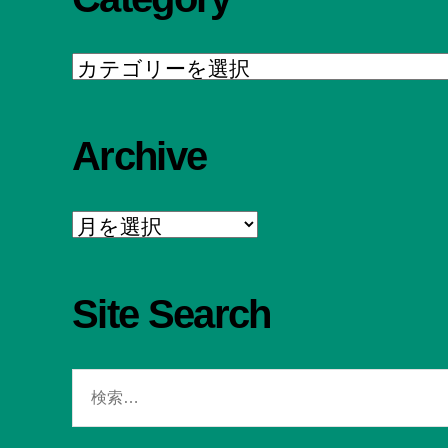
Category
Archive
Archive
Site Search
検
索
対