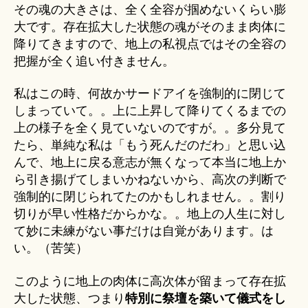
その魂の大きさは、全く全容が掴めないくらい膨
大です。存在拡大した状態の魂がそのまま肉体に
降りてきますので、地上の私視点ではその全容の
把握が全く追い付きません。
私はこの時、何故かサードアイを強制的に閉じて
しまっていて。。上に上昇して降りてくるまでの
上の様子を全く見ていないのですが。。多分見て
たら、単純な私は「もう死んだのだわ」と思い込
んで、地上に戻る意志が無くなって本当に地上か
ら引き揚げてしまいかねないから、高次の判断で
強制的に閉じられてたのかもしれません。。割り
切りが早い性格だからかな。。地上の人生に対し
て妙に未練がない事だけは自覚があります。は
い。（苦笑）
このように地上の肉体に高次体が留まって存在拡
大した状態、つまり
特別に祭壇を築いて儀式をし