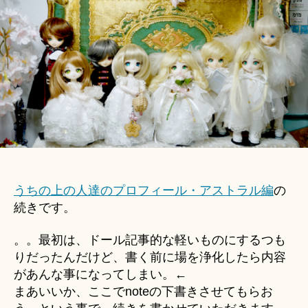
u
の
ki
プ
＊
ロ
フ
ィ
ー
ル・
ア
ー
ト
マ
ン
うちの上の人達のプロフィール・アストラル編
の
編
続きです。
へ
の
。。最初は、ドール記事的な軽いものにするつも
りだったんだけど、書く前に場を浄化したら内容
があんな事になってしまい。←
まあいいか、ここでnoteの下書きさせてもらお