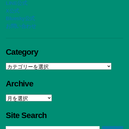
LINE公式
X公式
Bluesky公式
お問い合わせ
Category
Category
Archive
Archive
Site Search