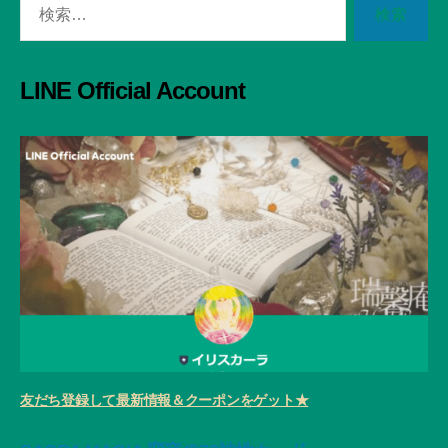
検
索
対
象:
LINE Official Account
友だち登録して最新情報＆クーポンをゲット★