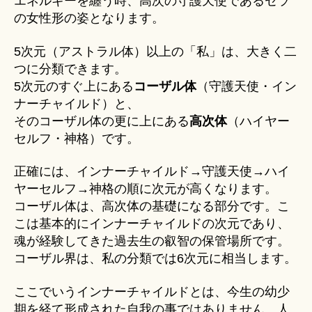
エネルギーを纏う時、高次の守護天使であるセラ
の女性形の姿となります。
5次元（アストラル体）以上の「私」は、大きく二
つに分類できます。
5次元のすぐ上にある
コーザル体
（守護天使・イン
ナーチャイルド）と、
そのコーザル体の更に上にある
高次体
（ハイヤー
セルフ・神格）です。
正確には、インナーチャイルド→守護天使→ハイ
ヤーセルフ→神格の順に次元が高くなります。
コーザル体は、高次体の基礎になる部分です。こ
こは基本的にインナーチャイルドの次元であり、
魂が経験してきた過去生の叡智の保管場所です。
コーザル界は、私の分類では6次元に相当します。
ここでいうインナーチャイルドとは、今生の幼少
期を経て形成された自我の事ではありません。人