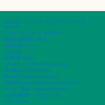
船智日月・イリスカーラ公式サイト -official
Website-
このサイトについて -ArtWorks-
購読会員登録のご案内
購読会員ログイン
お知らせ
新着記事 -Blog-
ギャラリー -Picture & Illustration-
桜荘園 -Doll Realization-
風の小径 -LiteraryArt Works-
星紡夜話 -Night Tales of Spinning Stars-
ショップ案内 -CreativeArt Works-
note有料記事・マガジン -note
LINE VOOM