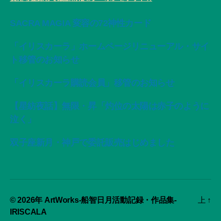
SACRA MAGIA 変容の72神性カード
「イリスカーラ」ホームページリニューアル・サイ
ト移管のお知らせ
「イリスカーラ購読会員」移管のお知らせ
【星紡夜話】無限・昇「灼位の太陽は赤子のように
泣く」
双子座新月・神戸で委託販売はじめました
© 2026年
ArtWorks-船智日月活動記録・作品集-
上
↑
IRISCALA