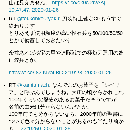
山は見えません。
https://t.co/dk0c9dvAAj
u
for
ki
19:47:47, 2020-01-26
2020-
＊
RT
@toukenkouryaku
: 刀装特上確定CPもうすぐ
01-
26
終わります
へ
とりあえず使用頻度の高い投石兵を50/100/50/50
の
とかで備蓄しておきたいす
余裕あれば秘宝の里や連隊戦での極短刀運用の為
に銃兵とか、
https://t.co/I82iKRaLBl
22:19:23, 2020-01-26
RT
@kamiumach
: なんでこのお菓子を「シベリ
ア」と呼ぶんでしょうね。大正の頃からかれこれ
100年くらいの歴史のあるお菓子だそうですが、
名前の由来は分からないんだとか。
100年前でも分からないなら、2000年前の聖書に
ついて色々分からないことがあるのも当たり前か
も…
22:19:50, 2020-01-26