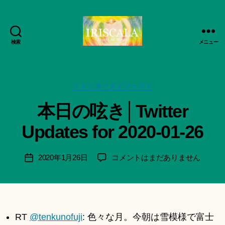
検索
メニュー
ArtWorks-
作
船
成
智
者
日
カ
ツイッターダイジェスト
:
月
テ
船
本日の呟き│Twitter
活
ゴ
智
動
リ
日
Updates for 2020-01-26
記
ー
月
録・
＊
作
F
投
本
2020年1月26日
コメントはまだありません
投
品
u
稿
日
稿
集-
n
者
の
日
IRISCALA
a
呟
ci
き
Hi
│Twitter
RT
@tenkunofuji
: 色々な月。今朝は雪模様で富士
ts
Updates