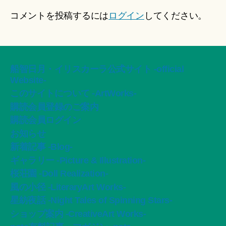
コメントを投稿するには
ログイン
してください。
船智日月・イリスカーラ公式サイト -official
Website-
このサイトについて -ArtWorks-
購読会員登録のご案内
購読会員ログイン
お知らせ
新着記事 -Blog-
ギャラリー -Picture & Illustration-
桜荘園 -Doll Realization-
風の小径 -LiteraryArt Works-
星紡夜話 -Night Tales of Spinning Stars-
ショップ案内 -CreativeArt Works-