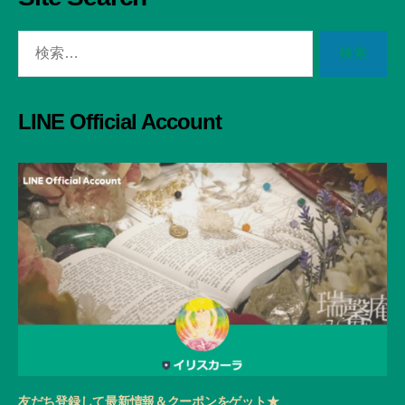
検
索
対
象:
LINE Official Account
友だち登録して最新情報＆クーポンをゲット★