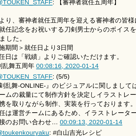
@TOUKEN_STAFF
: 【審神者就任五周年】
より、審神者就任五周年を迎える審神者の皆様
就任記念をお祝いする刀剣男士からのボイス
ました。
施期間＞就任日より3日間
任日は「戦績」よりご確認いただけます。
剣乱舞五周年
00:08:16, 2020-01-14
@TOUKEN_STAFF
: (5/5)
剣乱舞-ONLINE-』のビジュアルに関しまして
ームの裁量にて制作方針を決定しイラストレ
携を取りながら制作、実装を行っております
任は運営チームにあるため、イラストレータ
接のお問い合わせ…
00:09:13, 2020-01-14
toukenkouryaku
: #白山吉光レシピ