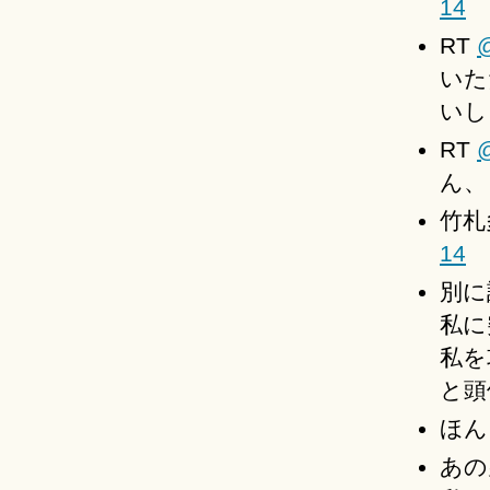
14
RT
いた
いし
RT
@
ん、
竹札
14
別に
私に
私を
と頭
ほん
あの