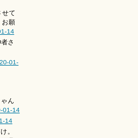
させて
くお願
01-14
神者さ
20-01-
ちゃん
0-01-14
1-14
だけ。