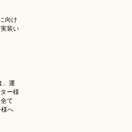
に向け
を実装い
は、運
ーター様
。全て
ー様へ