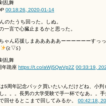
剣乱舞
OP
00:18:26, 2020-01-14
んのたうち回った。しぬ。
の一言で心臓止まるかと思った。
ちゃん応援しまあああああーーーーーーすっ
(≧▽≦)
剣乱舞
周年跪座
https://t.co/aWj5QwVp2Z
00:33:19, 20
は5周年記念パック買いたいんだけどね、小判
し。。。長男の大学受験で手一杯でなあ。。手
で回せるとこまで回してみるか。
00:42:18, 2