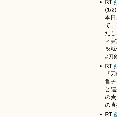
RT
(1/2)
本日
て、
たし
＜実
※就
#刀
RT
『刀
営チ
と連
の責
の直
RT
@