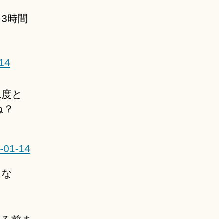
3時間
-14
二度と
ね？
0-01-14
はな