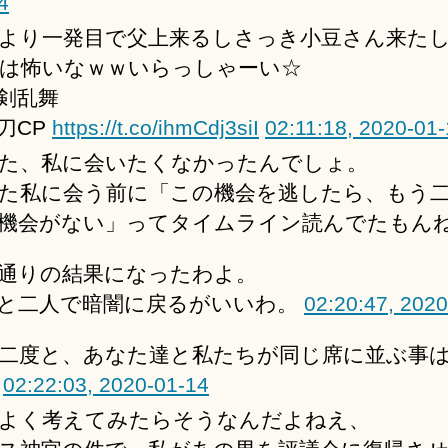
4
より一発目で父上来るしさっき小豆さん来たし
分は怖いなｗｗいらっしゃーい☆
剣乱舞
刀CP
https://t.co/ihmCdj3siI
02:11:18, 2020-01
た、私に会いたくなかったんでしょ。
た私に会う前に「この機会を逃したら、もう
機会がない」ってタイムライン読んでたもん
通りの結果になったわよ。
と二人で暗闇に戻るがいいわ。
02:20:47, 202
二度と、あなた達と私たちが同じ席に並ぶ事
。
02:22:03, 2020-01-14
よく考えてみたらそうなんだよねえ、