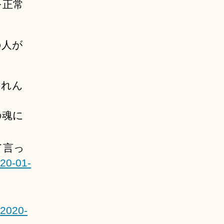
を正常
の人が
られん
の魂に
て言っ
020-01-
 2020-