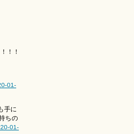
っ！！！
20-01-
も手に
持ちの
020-01-