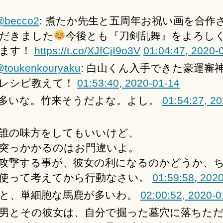
@becco2
: 煮たか先生と五周年お祝い画を合作
だきました
今後とも『刀剣乱舞』をよろし
ます！
https://t.co/XJfCjI9o3V
01:04:47, 2020-
toukenkouryaku
: 白山くん入手できた豪運審
レシピ教えて！
01:53:40, 2020-01-14
多いな。竹来そうだよな。よし。
01:54:27, 20
誰の味方をしてもいいけど、
突っかかるのはお門違いよ。
攻撃する事が、彼女の利になるのかどうか、
使って考えてから行動なさい。
01:59:58, 202
と、単細胞な馬鹿が多いわ。
02:00:52, 2020-0
男とその彼女は、自分で掘った墓穴に落ちた