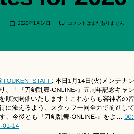
月
＊
F
投
本
2020年1月14日
コメントはまだありません
投
u
稿
日
稿
n
者
の
日
a
呟
ci
き
Hi
│Twitter
ts
Updates
u
for
ki
@TOUKEN_STAFF
: 本日1月14日(火)メンテナ
2020-
＊
01-
り、「『刀剣乱舞-ONLINE-』五周年記念キャ
14
を順次開催いたします！これからも審神者の
へ
待に添えるよう、スタッフ一同全力で前進し
の
す。今後とも『刀剣乱舞-ONLINE-』をよ…
00:
-01-14