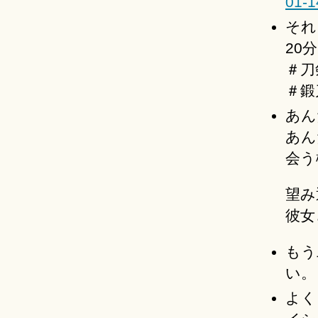
01-1
それ
20
＃刀
＃鍛
あん
あん
会う
望み
彼女
もう
い
よく