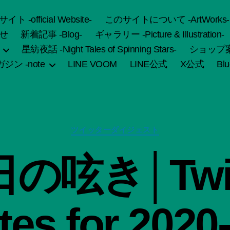
fficial Website-
このサイトについて -ArtWorks-
せ
新着記事 -Blog-
ギャラリー -Picture & Illustration-
星紡夜話 -Night Tales of Spinning Stars-
ショップ案内 
ジン -note
LINE VOOM
LINE公式
X公式
Bl
カ
ツイッターダイジェスト
テ
ゴ
作
の呟き│Twit
リ
成
ー
者
:
船
es for 2020
智
日