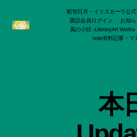
船智日月・イリスカーラ公式サイト -o
購読会員ログイン
お知ら
風の小径 -LiteraryArt Works-
ArtWorks-
note有料記事・マガ
船
智
日
月
活
動
記
録・
本日
作
品
集-
IRISCALA
Updat