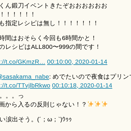
くん鍛刀イベントきたぞおおおおおお
！！！！！！
も指定レシピは無し！！！！！！！
時間はおそらく今回も6時間かと！
のレシピはALL800〜999の間です！
s://t.co/GKmzR…
00:10:00, 2020-01-14
@sasakama_nabe
: めでたいので夜食はプリン
s://t.co/TTvjlbRkwo
00:10:18, 2020-01-14
。。。っ
画から入るの反則じゃない！？
い涙出そう。(´；ω；`)ｳｩｩ