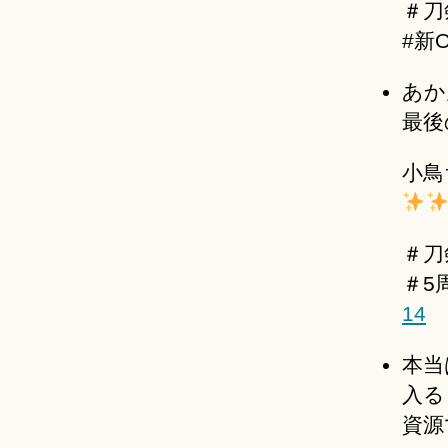
＃刀
#新
あか
最後
小鳥
＃刀
＃5
14
本当
入る
資源