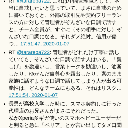
RT
@tarareba722
: これは中間管理職として、本
当に自戒したいと思っていて、まさに自戒のため
に書いておくと、外部の取引先や契約フリーラン
スの方に対して管理者がぞんざいな口調で話す
と、チーム全員が、すぐに（その相手に対し）ぞ
んざいな口調になる。それダメ絶対。信用が傷
つ…
17:51:47, 2020-01-07
RT
@tarareba722
: 管理者がどれだけ丁寧に話し
ていても、ぞんざいな口調で話す人はいる。「親
しげ」を勘違いし、営業トークを勘違いし、油断
したり、ゆがんだ自尊心を露出したり、素のまま
家族に話すような口調で話してしまう人が出る可
能性は、どんなチームにもある。それはリスク…
17:51:54, 2020-01-07
長男が高校入学した時に、スマホ契約しに行った
代理店のお兄さんがまさにそれだった。
私がXperia多ギガ使いのスマホヘビーユーザーだ
と判ると急に「ペリア」とか言い出してタメ口聞