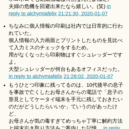
夫婦の危機を回避出来たなら嬉しい。(笑)
in
reply to alchymiafelix
21:21:30, 2020-01-07
ちなみに個人情報の印刷は社内では日常的に行わ
れていた。
個人情報の入力画面とプリントしたものを見比べ
て入力ミスのチェックをするため。
用がなくなったら印刷物はすぐシュレッダーです
よ。
大型シュレッダーが何台もあるオフィスだった。
in reply to alchymiafelix
21:28:02, 2020-01-07
もうひとつ印象に残ってるのは、10代後半の息子
を事故で亡くしたお母さんからの電話で「息子の
形見としてケータイ端末を手元に残しておきたい
のだがどうしたらいいか」ていうのがあったけ
ど、
お母さんが気の毒すぎてめっちゃ丁寧に解約方法
と端末引き取り方法をご案内した記憶。
in reply