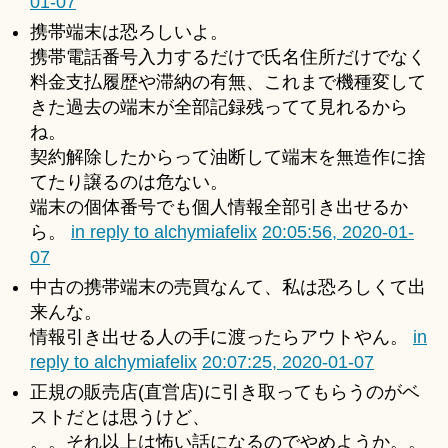
01-07
携帯端末は恐ろしいよ。
携帯電話番号入力するだけで氏名住所だけでなく
料金支払履歴や滞納の有無、これまで機種変して
きた過去の端末が全部記録残ってて見れるから
ね。
契約解除したからって油断して端末を無造作に捨
てたり譲るのは危ない。
端末の個体番号でも個人情報全部引き出せるか
ら。
in reply to alchymiafelix
20:05:56, 2020-01-
07
中古の携帯端末の売買なんて、私は恐ろしくて出
来んな。
情報引き出せる人の手に渡ったらアウトやん。
in
reply to alchymiafelix
20:07:25, 2020-01-07
正規の販売店(直営店)に引き取ってもらうのがベ
ストだとは思うけど、
。。それ以上は怖い話になるのでやめようか。。