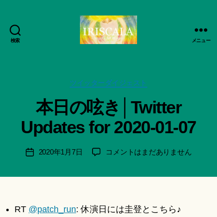
検索
メニュー
ArtWorks-
作
船
成
智
者
日
カ
ツイッターダイジェスト
:
月
テ
船
本日の呟き│Twitter
活
ゴ
智
動
リ
日
Updates for 2020-01-07
記
ー
月
録・
＊
作
F
投
本
2020年1月7日
コメントはまだありません
投
品
u
稿
日
稿
集-
n
者
の
日
IRISCALA
a
呟
ci
き
Hi
│Twitter
RT
@patch_run
: 休演日には圭登とこちら♪
ts
Updates