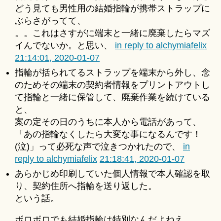
どう見ても男性用の結婚指輪が携帯ストラップに
ぶらさがってて、
。。これはさすがに端末と一緒に廃棄したらマズ
イんでないか。と思い、
in reply to alchymiafelix
21:14:01, 2020-01-07
指輪が括られてるストラップを端末から外し、念
のためその端末の契約者情報をプリントアウトし
て指輪と一緒に保管して、廃棄作業を続けている
と、
案の定その日のうちに本人から電話があって、
「あの指輪なくしたら大変な事になるんです！
(泣)」って必死な声で泣きつかれたので、
in
reply to alchymiafelix
21:18:41, 2020-01-07
あらかじめ印刷していた個人情報で本人確認を取
り、契約住所へ指輪を送り返した。
という話。
ボロボロでも結婚指輪は特別なんだよねえ。