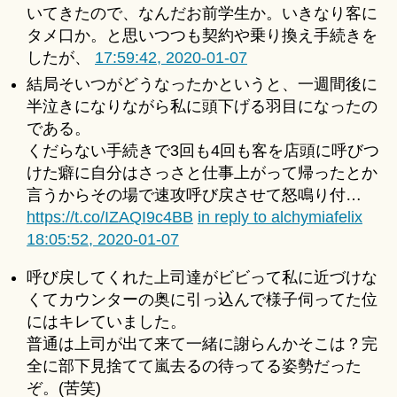
いてきたので、なんだお前学生か。いきなり客に
タメ口か。と思いつつも契約や乗り換え手続きを
したが、
17:59:42, 2020-01-07
結局そいつがどうなったかというと、一週間後に
半泣きになりながら私に頭下げる羽目になったの
である。
くだらない手続きで3回も4回も客を店頭に呼びつ
けた癖に自分はさっさと仕事上がって帰ったとか
言うからその場で速攻呼び戻させて怒鳴り付…
https://t.co/IZAQI9c4BB
in reply to alchymiafelix
18:05:52, 2020-01-07
呼び戻してくれた上司達がビビって私に近づけな
くてカウンターの奥に引っ込んで様子伺ってた位
にはキレていました。
普通は上司が出て来て一緒に謝らんかそこは？完
全に部下見捨てて嵐去るの待ってる姿勢だった
ぞ。(苦笑)