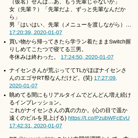
（仮名）せんぱ…あ、もう先輩じゃないか」
女（先輩？）「先輩だよ、ずっと先輩なんだか
ら」
男「はいはい、先輩（メニューを渡しながら）…
17:20:39, 2020-01-07
買い物から帰ってきたら学ラン着たままSwitch握
りしめてこたつで寝てる三男。
冬休みは終わった。
17:24:50, 2020-01-07
ナイセンさんが荒ぶっててTLがほぼナイセンさ
んのエゴサRT祭なんだけど。(笑)
17:27:09,
2020-01-07
眺めてる間にもリアルタイムでどんどん増え続け
るインプレッション。
これがナイセンさんの真の力か。(心の目で遥か
遠くのビルを見上げる)
https://t.co/PzubWFcEvU
17:42:31, 2020-01-07