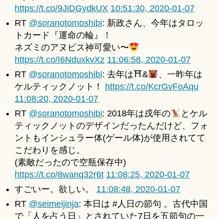
https://t.co/9JiDGydkUX
10:51:30, 2020-01-07
RT
@soranotomoshibi
: 新政さん、今年はタロッ
トカード『運命の輪』！
ネズミのアヌビス神可愛い〜
https://t.co/I6NduxkvXz
11:06:58, 2020-01-07
RT
@soranotomoshibi
: 去年は⛩&
、一昨年は
ケルティックノット！
https://t.co/KcrGvFoAqu
11:08:20, 2020-01-07
RT
@soranotomoshibi
: 2018年は戌年の
とケル
ティックノットのデザインだったんだけど、フォ
ントもインシュラー体(ゲール体)が使用されてて
こだわりを感じ。
(素敵だったので空瓶保存中)
https://t.co/8wanq32r6t
11:08:25, 2020-01-07
すごいー。欲しい。
11:08:48, 2020-01-07
RT
@seimeijinja
: 本日は #人日の節句 。古代中国
で「人を占う日」とされていた7日を五節句の一