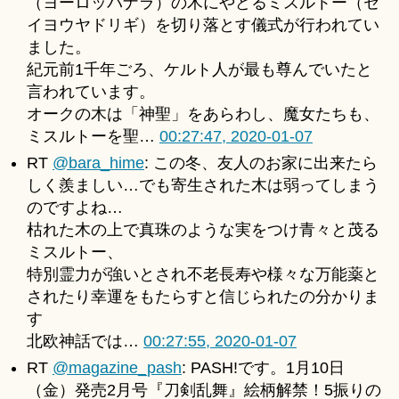
（ヨーロッパナラ）の木にやどるミスルトー（セ
イヨウヤドリギ）を切り落とす儀式が行われてい
ました。
紀元前1千年ごろ、ケルト人が最も尊んでいたと
言われています。
オークの木は「神聖」をあらわし、魔女たちも、
ミスルトーを聖…
00:27:47, 2020-01-07
RT
@bara_hime
: この冬、友人のお家に出来たら
しく羨ましい…でも寄生された木は弱ってしまう
のですよね…
枯れた木の上で真珠のような実をつけ青々と茂る
ミスルトー、
特別霊力が強いとされ不老長寿や様々な万能薬と
されたり幸運をもたらすと信じられたの分かりま
す
北欧神話では…
00:27:55, 2020-01-07
RT
@magazine_pash
: PASH!です。1月10日
（金）発売2月号『刀剣乱舞』絵柄解禁！5振りの