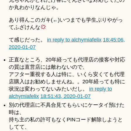
兄ちゃんがどれだけ客にぞんざいな対応してたの
か丸わかりなんじゃ。
あり得んこのガキ(←)いつまでも学生ぶりやがっ
てふざけんな
て感じだった。
in reply to alchymiafelix
18:45:06,
2020-01-07
正直なところ、20年経っても代理店の接客や対応
の質は直営店には敵わないので、
アフター重視する人は特に、いくら安くても代理
店購入はお勧めしませんね。。20年経っても特に
状況は変わってないみたいだし。
in reply to
alchymiafelix
18:51:43, 2020-01-07
別の代理店に不具合見てもらいにケータイ預けた
時は、
持ち主の私の許可もなくPINコード解除しようと
してて、