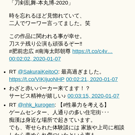
「刀剣乱舞-本丸博-2020」
u
for
ki
2020-
時を忘れるほど見惚れていて、
＊
01-
二人でワーワー言ってました。笑
07
へ
この作品に関われる事が幸せ。
の
刀ステ残り公演も頑張るぞー‼︎
#肥前忠広 #南海太郎朝尊
https://t.co/c4v…
00:02:02, 2020-01-07
RT
@SakuraiKeitoO
: 最高過ぎました。
https://t.co/VIKIjuoNHP
00:02:21, 2020-01-07
わざと赤いパーカー来てます！？
サービス精神が嬉しい♪
00:03:15, 2020-01-07
RT
@nhk_kurogen
: 【#性暴力を考える】
ゲームセンター、人通りの多い住宅街･･･
痴漢は身近な場所で起きています。
でも、寄せられた体験談には 家族や上司に相談