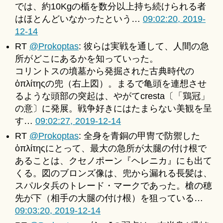
では、約10Kgの楯を数分以上持ち続けられる者
はほとんどいなかったという…
09:02:20, 2019-
12-14
RT
@Prokoptas
: 彼らは実戦を通して、人間の急
所がどこにあるかを知っていった。
コリントスの墳墓から発掘された古典時代の
ὁπλίτηςの兜（右上図）。まるで亀頭を連想させ
るような頭部の突起は、やがてcresta〔「鶏冠」
の意〕に発展。戦争好きにはたまらない美観を呈
す…
09:02:27, 2019-12-14
RT
@Prokoptas
: 全身を青銅の甲冑で防禦した
ὁπλίτηςにとって、最大の急所が太腿の付け根で
あることは、クセノポーン『ヘレニカ』にも出て
くる。図のブロンズ像は、兜から漏れる長髪は、
スパルタ兵のトレード・マークであった。槍の穂
先が下（相手の大腿の付け根）を狙っている…
09:03:20, 2019-12-14