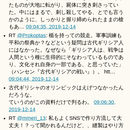
たものが大地に転がり、屍体に突き刺さってい
た。中にはまるで、刺し殺してやる、とでも言う
かのように、しっかりと握り締められたままの槍
もあ…
09:04:35, 2019-12-14
RT
@Prokoptas
: 楯を持っての競走。軍事訓練も
平和の祭典か？などという疑問は古代ギリシア人
にはなかった。なぜなら「ギリシア人は、戦争は
人間という種に生得的にそなわっているものであ
り、文化それ自身の一部である、と思っていた」
（ハンセン『古代ギリシアの戦い』）。 htt…
09:04:44, 2019-12-14
古代ギリシャのオリンピックはえげつなかったん
だろうな。
ていうのがこの資料だけで判るわ。
09:06:30,
2019-12-14
RT
@mmeri_13
: 私もよくSNSで作り方流して大
丈夫！？って聞かれるんだけど、、縫製はやり方