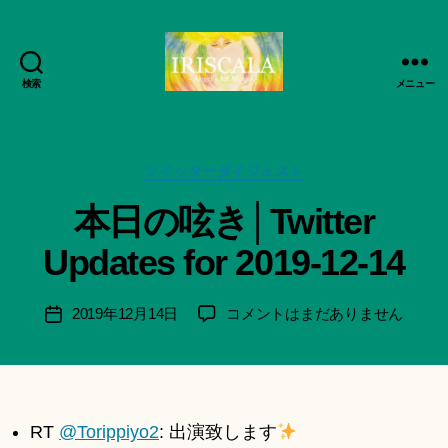
検索
メニュー
ArtWorks-
作
船
成
智
者
日
カ
ツイッターダイジェスト
:
月
テ
船
本日の呟き│Twitter
活
ゴ
智
動
リ
日
Updates for 2019-12-14
記
ー
月
録・
＊
作
F
投
本
2019年12月14日
コメントはまだありません
投
品
u
稿
日
稿
集-
n
者
の
日
IRISCALA
a
呟
ci
き
Hi
│Twitter
RT
@Torippiyo2
: 出演致します
ts
Updates