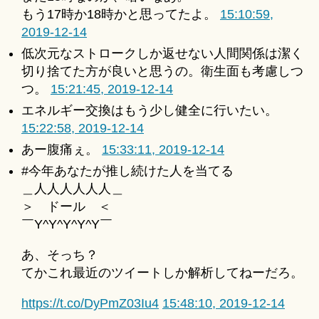
もう17時か18時かと思ってたよ。
15:10:59,
2019-12-14
低次元なストロークしか返せない人間関係は潔く
切り捨てた方が良いと思うの。衛生面も考慮しつ
つ。
15:21:45, 2019-12-14
エネルギー交換はもう少し健全に行いたい。
15:22:58, 2019-12-14
あー腹痛ぇ。
15:33:11, 2019-12-14
#今年あなたが推し続けた人を当てる
＿人人人人人人＿
＞ ドール ＜
￣Y^Y^Y^Y^Y￣
あ、そっち？
てかこれ最近のツイートしか解析してねーだろ。
https://t.co/DyPmZ03Iu4
15:48:10, 2019-12-14