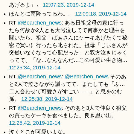
あげるよ」←
12:07:23, 2019-12-14
ほんとに雨降ってるわ。。
12:09:18, 2019-12-14
RT
@Bearchen_news
: ある日祖父母の家に行っ
たら何故か2人とも大号泣してて何事かと理由を
聞いたら、祖父「ばぁさんにケーキあげたくて秘
密で買いに行ったら叱られた」祖母「じぃさんが
突然いなくなって心配だった」と双方泣きじゃく
ってて、「な…なんなんだ…この可愛い生き物…
12:25:34, 2019-12-14
RT
@Bearchen_news
:
@Bearchen_news
そのあ
と2人で泣きながら謝ってて、またしても「ふ…
二人合わせて可愛さがすごい……」と息をのむ
孫。
12:25:38, 2019-12-14
RT
@Bearchen_news
: そのあと3人で仲良く祖父
の買ったケーキを食べました。良き思い出。
12:25:42, 2019-12-14
泣くとこが可愛いよな。