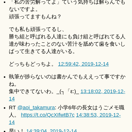
「私の苦労解ってよ」ていう気持ちは解らんでも
ないですよ。
頑張ってますもんね？
でも私も頑張ってるし、
勝ち組と呼ばれる人達にも負け組と呼ばれてる人
達が味わったことのない苦汁を舐めて歯を食いし
ばって生きてる人達がいる。
どっちもどっちよ。
12:59:42, 2019-12-14
執筆が捗らないのは書かんでもええって事ですか
ね。
集中できてないわ。_(┐「ε:)_
13:18:02, 2019-12-
14
RT
@aoi_takamura
: 小学6年の長女はうごメモ職
人。
https://t.co/QcXIfwtB7c
14:38:53, 2019-12-
14
早い！
14:39:04, 2019-12-14