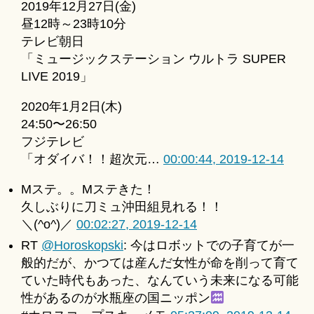
2019年12月27日(金)
u
for
ki
昼12時～23時10分
2019-
＊
テレビ朝日
12-
「ミュージックステーション ウルトラ SUPER
14
へ
LIVE 2019」
の
2020年1月2日(木)
24:50〜26:50
フジテレビ
「オダイバ！！超次元…
00:00:44, 2019-12-14
Mステ。。Mステきた！
久しぶりに刀ミュ沖田組見れる！！
＼(^o^)／
00:02:27, 2019-12-14
RT
@Horoskopski
: 今はロボットでの子育てが一
般的だが、かつては産んだ女性が命を削って育て
ていた時代もあった、なんていう未来になる可能
性があるのが水瓶座の国ニッポン