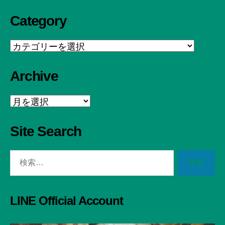
Category
Category
Archive
Archive
Site Search
検
索
対
象:
LINE Official Account