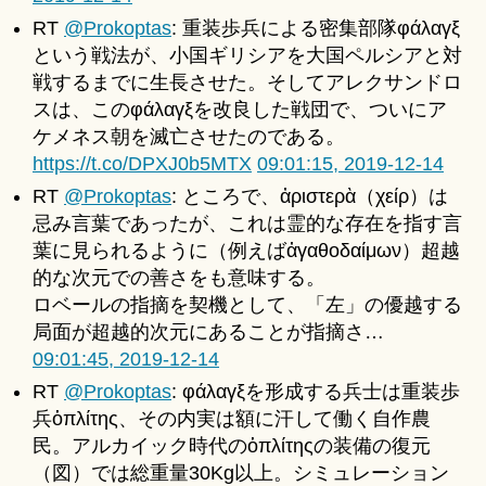
RT
@Prokoptas
: 重装歩兵による密集部隊φάλαγξ
という戦法が、小国ギリシアを大国ペルシアと対
戦するまでに生長させた。そしてアレクサンドロ
スは、このφάλαγξを改良した戦団で、ついにア
ケメネス朝を滅亡させたのである。
https://t.co/DPXJ0b5MTX
09:01:15, 2019-12-14
RT
@Prokoptas
: ところで、ἀριστερὰ（χείρ）は
忌み言葉であったが、これは霊的な存在を指す言
葉に見られるように（例えばἀγαθοδαίμων）超越
的な次元での善さをも意味する。
ロベールの指摘を契機として、「左」の優越する
局面が超越的次元にあることが指摘さ…
09:01:45, 2019-12-14
RT
@Prokoptas
: φάλαγξを形成する兵士は重装歩
兵ὁπλίτης、その内実は額に汗して働く自作農
民。アルカイック時代のὁπλίτηςの装備の復元
（図）では総重量30Kg以上。シミュレーション