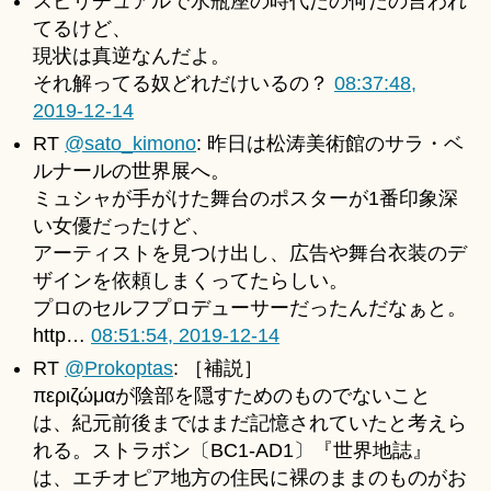
スピリチュアルで水瓶座の時代だの何だの言われ
てるけど、
現状は真逆なんだよ。
それ解ってる奴どれだけいるの？
08:37:48,
2019-12-14
RT
@sato_kimono
: 昨日は松涛美術館のサラ・ベ
ルナールの世界展へ。
ミュシャが手がけた舞台のポスターが1番印象深
い女優だったけど、
アーティストを見つけ出し、広告や舞台衣装のデ
ザインを依頼しまくってたらしい。
プロのセルフプロデューサーだったんだなぁと。
http…
08:51:54, 2019-12-14
RT
@Prokoptas
: ［補説］
περιζώμαが陰部を隠すためのものでないこと
は、紀元前後まではまだ記憶されていたと考えら
れる。ストラボン〔BC1-AD1〕『世界地誌』
は、エチオピア地方の住民に裸のままのものがお