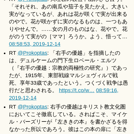
「それそれ、あの南瓜や茄子を見たかえ。大きい
実がなっているが、あれは花が咲くで実が出来る
のやで。花が咲かずに実のなるものは、一つもあ
りやせんで。……女の月のものはな、花やで。花
がのうて実がの［ママ］ろうか。よう、悟って…
08:58:53, 2019-12-14
RT
@Prokoptas
: 「右手の優越」を指摘したの
は、デュルケームの門下生ロベール・エルツ
（『右手の優越：宗教的両極性の研究』）であっ
たが、1915年、東部戦線マルシェヴィルで戦
死、享年33歳であったという。つくづく戦争は愚
行だと思わされる。
https://t.co/w…
08:59:16,
2019-12-14
RT
@Prokoptas
: 右手の優越はキリスト教文化圏
においてこそ徹底している。さればこそ、マイケ
ル・バーズリーが『左ききの本』を書かざるを得
なかった所以であろう。彼はこの本の扉に「左き