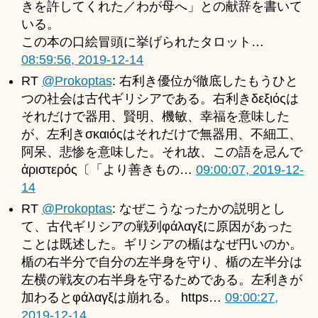
きを許してくれた／わが母へ」との献辞を書いて
いる。
この本の口絵冒頭に挙げられたタロット…
08:59:56, 2019-12-14
RT
@Prokoptas
: 右利き優位が徹底したもうひと
つの社会は古代ギリシアである。右利きδεξιόςは
それだけで器用、賢明、機敏、幸福を意味した
が、左利きσκαιόςはそれだけで無器用、不細工、
阿呆、悲惨を意味した。それ故、この語を忌んで
ἀριστερός〔「より善きもの…
09:00:07, 2019-12-
14
RT
@Prokoptas
: なぜこうなったかの説明とし
て、古代ギリシアの戦列φάλαγξに原因があった
ことは既述した。ギリシアの楯はなぜ円いのか。
楯の右半分で自分の左半身を守り、楯の左半分は
左横の戦友の右半身を守るためである。左利きが
加わるとφάλαγξは崩れる。 https…
09:00:27,
2019-12-14