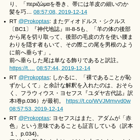
り、「περιζώμαを巻き、帯には羊皮の細いのか
髪を巧…
08:57:08, 2019-12-14
RT
@Prokoptas
: またディオドルス・シクルス
〔BC1〕『神代地誌』III-8-5も、「羊の体の後部
から尾を切り取って、後部の毛皮の方を使い腰ま
わりを隠す者もいて、その際この尾を男根のよう
に前へ垂らす」。
前へ垂らした尾は単なる飾りであると訳註。
https://t.…
08:57:44, 2019-12-14
RT
@Prokoptas
: しかるに、「裸であることが恥
ずかしくて」と余計な解釈を入れたのは、おそら
く、フラウィウス・ヨセフス『ユダヤ古代誌』訳
本I巻p.036）が最初。
https://t.co/WVJMmvvd0w
08:57:53, 2019-12-14
RT
@Prokoptas
: ヨセフスはまた、アダムが「赤
色」という意味であることも証言している（訳本
１、p.034)。