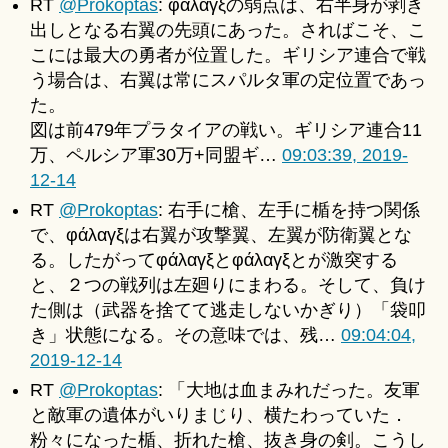
RT
@Prokoptas
: φάλαγξの弱点は、右半身が剥き
出しとなる右翼の先頭にあった。さればこそ、こ
こには最大の勇者が位置した。ギリシア連合で戦
う場合は、右翼は常にスパルタ軍の定位置であっ
た。
図は前479年プラタイアの戦い。ギリシア連合11
万、ペルシア軍30万+同盟ギ…
09:03:39, 2019-
12-14
RT
@Prokoptas
: 右手に槍、左手に楯を持つ関係
で、φάλαγξは右翼が攻撃翼、左翼が防衛翼とな
る。したがってφάλαγξとφάλαγξとが激突する
と、２つの戦列は左廻りにまわる。そして、負け
た側は（武器を捨てて逃走しないかぎり）「袋叩
き」状態になる。その意味では、残…
09:04:04,
2019-12-14
RT
@Prokoptas
: 「大地は血まみれだった。友軍
と敵軍の遺体がいりまじり、横たわっていた．
粉々になった楯、折れた槍、抜き身の剣。こうし