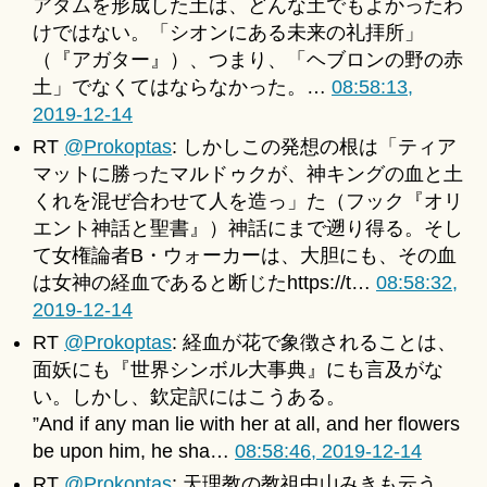
アダムを形成した土は、どんな土でもよかったわ
けではない。「シオンにある未来の礼拝所」
（『アガター』）、つまり、「ヘブロンの野の赤
土」でなくてはならなかった。…
08:58:13,
2019-12-14
RT
@Prokoptas
: しかしこの発想の根は「ティア
マットに勝ったマルドゥクが、神キングの血と土
くれを混ぜ合わせて人を造っ」た（フック『オリ
エント神話と聖書』）神話にまで遡り得る。そし
て女権論者B・ウォーカーは、大胆にも、その血
は女神の経血であると断じたhttps://t…
08:58:32,
2019-12-14
RT
@Prokoptas
: 経血が花で象徴されることは、
面妖にも『世界シンボル大事典』にも言及がな
い。しかし、欽定訳にはこうある。
”And if any man lie with her at all, and her flowers
be upon him, he sha…
08:58:46, 2019-12-14
RT
@Prokoptas
: 天理教の教祖中山みきも云う。