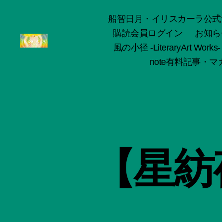
船智日月・イリスカーラ公式サイト -o
購読会員ログイン
お知ら
風の小径 -LiteraryArt Works-
ArtWorks-
note有料記事・マガ
船
智
日
月
活
動
記
録・
【星紡
作
品
集-
IRISCALA