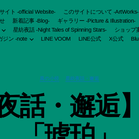
fficial Website-
このサイトについて -ArtWorks-
せ
新着記事 -Blog-
ギャラリー -Picture & Illustration-
星紡夜話 -Night Tales of Spinning Stars-
ショップ案内 
ジン -note
LINE VOOM
LINE公式
X公式
Bl
カ
風の小径
星紡夜話・邂逅
テ
ゴ
作
夜話・邂逅
リ
成
ー
者
:
船
「琥珀」
智
日