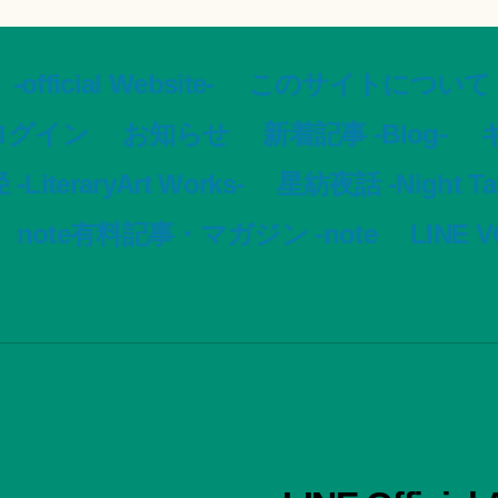
ial Website-
このサイトについて -Ar
ログイン
お知らせ
新着記事 -Blog-
ギ
LiteraryArt Works-
星紡夜話 -Night Tale
note有料記事・マガジン -note
LINE 