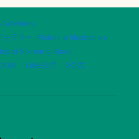
tWorks-
ャラリー -Picture & Illustration-
s of Spinning Stars-
VOOM
LINE公式
X公式