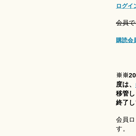
ログイ
会員で
購読会
※※2
度は、
移管し
終了し
会員ロ
す。