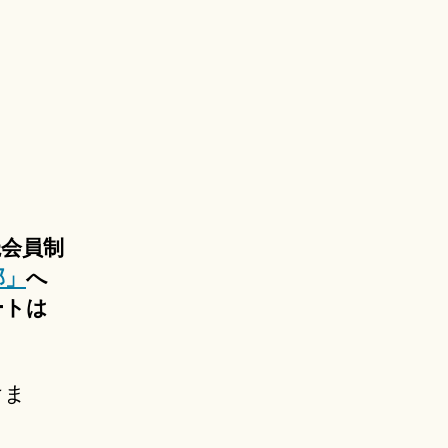
読会員制
部」
へ
ートは
けま