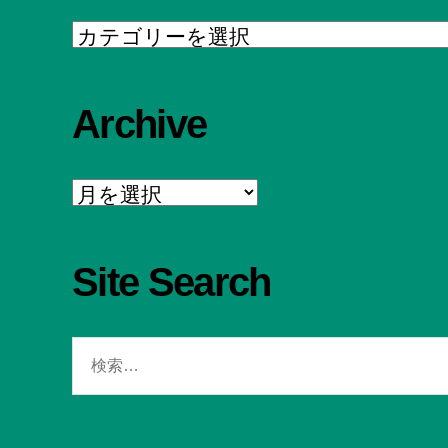
Category
Archive
Archive
Site Search
検
索
対
象: