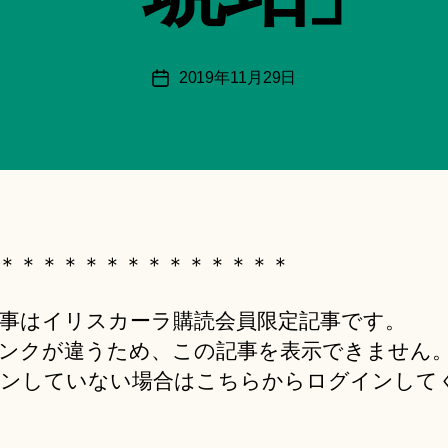
月
＊
F
投
2019年11月29日
投
u
稿
稿
n
者
日
a
ci
Hi
ts
u
ki
＊＊＊＊＊＊＊＊＊＊＊＊＊＊
＊
事はイリスカーラ購読会員限定記事です。
ンクが違うため、この記事を表示できません
ンしていない場合はこちらからログインして