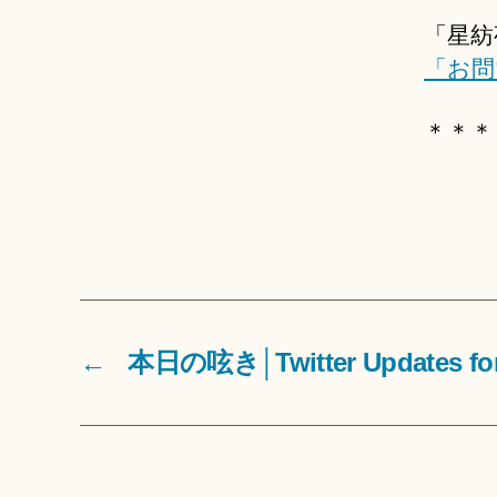
「星紡
「お問
＊＊＊
←
本日の呟き│Twitter Updates for 