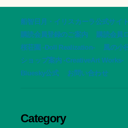
船智日月・イリスカーラ公式サイト -offic
購読会員登録のご案内
購読会員
桜荘園 -Doll Realization-
風の小径 -
ショップ案内 -CreativeArt Works-
Bluesky公式
お問い合わせ
Category