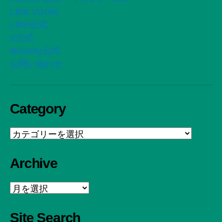
LINE VOOM
LINE公式
X公式
Bluesky公式
お問い合わせ
Category
Category
Archive
Archive
Site Search