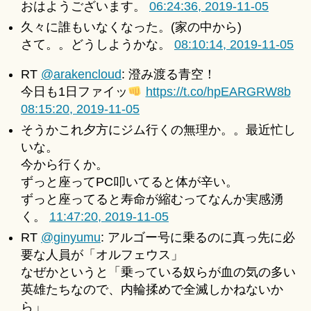
おはようございます。
06:24:36, 2019-11-05
u
for
ki
久々に誰もいなくなった。(家の中から)
2019-
＊
さて。。どうしようかな。
11-
08:10:14, 2019-11-05
05
RT
@arakencloud
: 澄み渡る青空！
へ
の
今日も1日ファイッ
https://t.co/hpEARGRW8b
08:15:20, 2019-11-05
そうかこれ夕方にジム行くの無理か。。最近忙し
いな。
今から行くか。
ずっと座ってPC叩いてると体が辛い。
ずっと座ってると寿命が縮むってなんか実感湧
く。
11:47:20, 2019-11-05
RT
@ginyumu
: アルゴー号に乗るのに真っ先に必
要な人員が「オルフェウス」
なぜかというと「乗っている奴らが血の気の多い
英雄たちなので、内輪揉めで全滅しかねないか
ら」