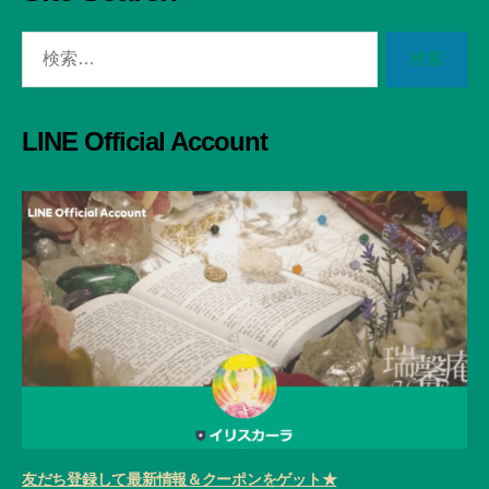
検
索
対
象:
LINE Official Account
友だち登録して最新情報＆クーポンをゲット★