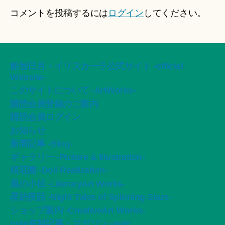
コメントを投稿するには
ログイン
してください。
船智日月・イリスカーラ公式サイト -official
Website-
このサイトについて -ArtWorks-
購読会員登録のご案内
購読会員ログイン
お知らせ
新着記事 -Blog-
ギャラリー -Picture & Illustration-
桜荘園 -Doll Realization-
風の小径 -LiteraryArt Works-
星紡夜話 -Night Tales of Spinning Stars-
ショップ案内 -CreativeArt Works-
note有料記事・マガジン -note