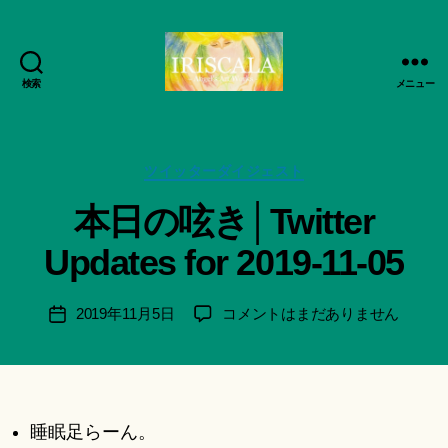
検索
メニュー
ArtWorks-
作
船
成
智
者
日
カ
ツイッターダイジェスト
:
月
テ
船
本日の呟き│Twitter
活
ゴ
智
動
リ
日
Updates for 2019-11-05
記
ー
月
録・
＊
作
F
投
本
2019年11月5日
コメントはまだありません
投
品
u
稿
日
稿
集-
n
者
の
日
IRISCALA
a
呟
ci
き
Hi
│Twitter
睡眠足らーん。
ts
Updates