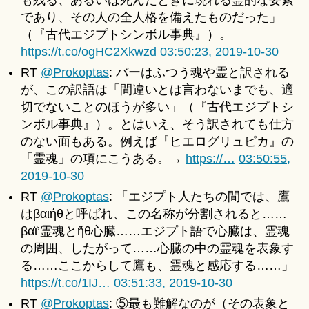
も残る、あるいは死んだときに現れる霊的な要素
であり、その人の全人格を備えたものだった」
（『古代エジプトシンボル事典』）。
https://t.co/ogHC2Xkwzd
03:50:23, 2019-10-30
RT
@Prokoptas
: バーはふつう魂や霊と訳される
が、この訳語は「間違いとは言わないまでも、適
切でないことのほうが多い」（『古代エジプトシ
ンボル事典』）。とはいえ、そう訳されても仕方
のない面もある。例えば『ヒエログリュピカ』の
「霊魂」の項にこうある。→
https://…
03:50:55,
2019-10-30
RT
@Prokoptas
: 「エジプト人たちの間では、鷹
はβαιήθと呼ばれ、この名称が分割されると……
βαϊ’霊魂とἤθ心臓……エジプト語で心臓は、霊魂
の周囲、したがって……心臓の中の霊魂を表象す
る……ここからして鷹も、霊魂と感応する……」
https://t.co/1IJ…
03:51:33, 2019-10-30
RT
@Prokoptas
: ⑤最も難解なのが（その表象と