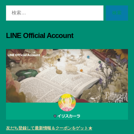
検
索
対
象:
LINE Official Account
友だち登録して最新情報＆クーポンをゲット★