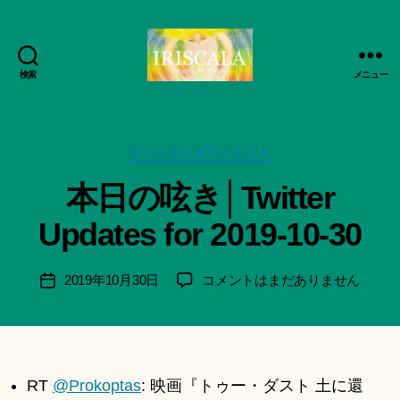
検索
メニュー
ArtWorks-
作
船
成
智
者
日
カ
ツイッターダイジェスト
:
月
テ
船
本日の呟き│Twitter
活
ゴ
智
動
リ
日
Updates for 2019-10-30
記
ー
月
録・
＊
作
F
投
本
2019年10月30日
コメントはまだありません
投
品
u
稿
日
稿
集-
n
者
の
日
IRISCALA
a
呟
ci
き
Hi
│Twitter
RT
@Prokoptas
: 映画『トゥー・ダスト 土に還
ts
Updates