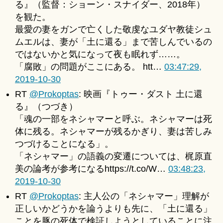
る』（監督：ショーン・スナイダー、2018年）
u
for
ki
を観た。
2019-
＊
最愛の妻をガンで亡くした敬虔なユダヤ教徒シュ
10-
ムエルは、妻が「土に還る」まで苦しんでいるの
30
へ
ではないかと気になって夜も眠れず……。
の
「腐敗」の問題がここにある。 htt…
03:47:29,
2019-10-30
RT
@Prokoptas
: 映画『トゥー・ダスト 土に還
る』（つづき）
「魂の一部をネシャマーと呼ぶ。ネシャマーは死
体に残る。ネシャマーが残るかぎり、妻は苦しみ
つづけることになる」。
「ネシャマー」の語義の変遷については、梶原直
美の論考が参考になるhttps://t.co/W…
03:48:23,
2019-10-30
RT
@Prokoptas
: 主人公の「ネシャマー」理解が
正しいかどうかを論うよりも先に、「土に還る」
ことを豚の死体で検証しようとしていることに注