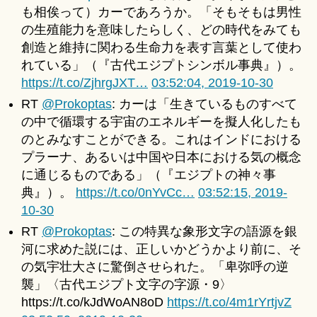
も相俟って）カーであろうか。「そもそもは男性
の生殖能力を意味したらしく、どの時代をみても
創造と維持に関わる生命力を表す言葉として使わ
れている」（『古代エジプトシンボル事典』）。
https://t.co/ZjhrgJXT…
03:52:04, 2019-10-30
RT
@Prokoptas
: カーは「生きているものすべて
の中で循環する宇宙のエネルギーを擬人化したも
のとみなすことができる。これはインドにおける
プラーナ、あるいは中国や日本における気の概念
に通じるものである」（『エジプトの神々事
典』）。
https://t.co/0nYvCc…
03:52:15, 2019-
10-30
RT
@Prokoptas
: この特異な象形文字の語源を銀
河に求めた説には、正しいかどうかより前に、そ
の気宇壮大さに驚倒させられた。「卑弥呼の逆
襲」〈古代エジプト文字の字源・9〉
https://t.co/kJdWoAN8oD
https://t.co/4m1rYrtjvZ