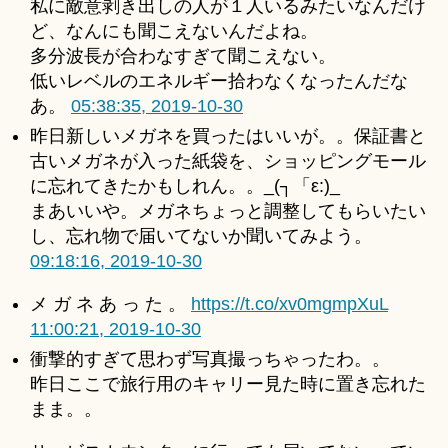
私に敵意剥き出しの人が１人いるみたいなんだけ
ど、なんにも聞こえないんだよね。
多分波長が合わなすぎて聞こえない。
低いレベルのエネルギー拾わなくなったんだな
あ。
05:38:35, 2019-10-30
昨日新しいメガネを買ったはいいが。。保証書と
古いメガネが入った紙袋を、ショッピングモール
に忘れてきたかもしれん。。_(┐「ε:)_
まあいいや。メガネちょっと調整してもらいたい
し、忘れ物で届いてないか聞いてみよう。
09:18:16, 2019-10-30
メ ガ ネ あ っ た 。
https://t.co/xv0mgmpXuL
11:00:21, 2019-10-30
衝撃的すぎて思わず写真撮っちゃったわ。。
昨日ここで旅行用のキャリー見た時に置き忘れた
まま。。