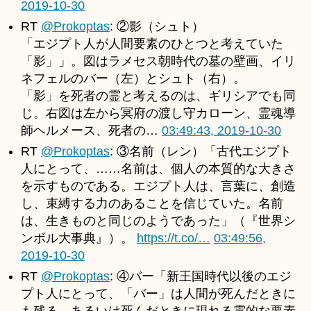
2019-10-30
RT
@Prokoptas
: ②影（シュト）
「エジプト人が人間要素のひとつと考えていた
「影」」。図はラメセス朝時代の墓の壁画、イリ
ネフェルのバー（左）とシュト（右）。
「影」を死者の霊と考えるのは、ギリシアでも同
じ。右図は左から冥府の渡し守カローン、霊魂導
師ヘルメース、死者の…
03:49:43, 2019-10-30
RT
@Prokoptas
: ③名前（レン）「古代エジプト
人にとって、……名前は、個人の本質的な大きさ
を示すものである。エジプト人は、言葉に、創造
し、束縛する力のあることを信じていた。名前
は、生きものと同じのようであった」（『世界シ
ンボル大事典』）。
https://t.co/…
03:49:56,
2019-10-30
RT
@Prokoptas
: ④バー「新王国時代以後のエジ
プト人にとって、「バー」は人間が死んだときに