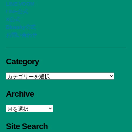
LINE VOOM
LINE公式
X公式
Bluesky公式
お問い合わせ
Category
Category
Archive
Archive
Site Search