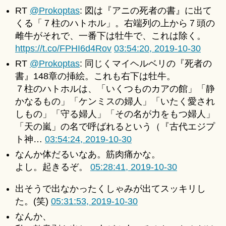
RT
@Prokoptas
: 図は『アニの死者の書』に出て
くる「７柱のハトホル」。右端列の上から７頭の
雌牛がそれで、一番下は牡牛で、これは除く。
https://t.co/FPHI6d4Rov
03:54:20, 2019-10-30
RT
@Prokoptas
: 同じくマイヘルベリの『死者の
書』148章の挿絵。これも右下は牡牛。
７柱のハトホルは、「いくつものカアの館」「静
かなるもの」「ケンミスの婦人」「いたく愛され
しもの」「守る婦人」「その名が力をもつ婦人」
「天の嵐」の名で呼ばれるという（『古代エジプ
ト神…
03:54:24, 2019-10-30
なんか体だるいなあ。筋肉痛かな。
よし。起きるぞ。
05:28:41, 2019-10-30
出そうで出なかったくしゃみが出てスッキリし
た。(笑)
05:31:53, 2019-10-30
なんか、