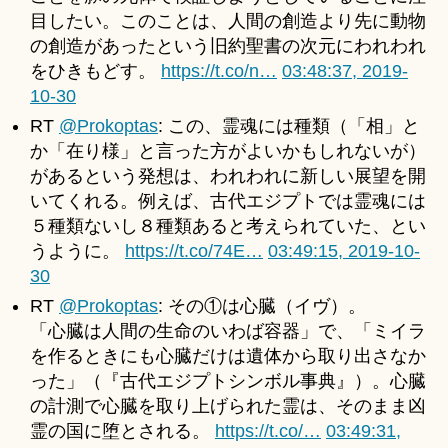
目したい。このことは、人間の創造より先に動物
の創造があったという旧約聖書の次元にわれわれ
をひきもどす。
https://t.co/n…
03:48:37, 2019-
10-30
RT
@Prokoptas
: この、霊魂には種類（「相」と
か「在り様」と言った方がよいかもしれないが）
があるという発想は、われわれに新しい展望を開
いてくれる。例えば、古代エジプトでは霊魂には
５種類ないし８種類あると考えられていた、とい
うように。
https://t.co/74E…
03:49:15, 2019-10-
30
RT
@Prokoptas
: その①は心臓（イヴ）。
「心臓は人間の生命のいわば容器」で、「ミイラ
を作るときにも心臓だけは遺体から取り出さなか
った」（『古代エジプトシンボル事典』）。心臓
の計測で心臓を取り上げられた霊は、そのまま凶
霊の国に堕とされる。
https://t.co/…
03:49:31,