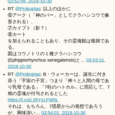
03:52:59, 2019-10-30
RT
@Prokoptas
: 以上のほかに
⑥アーク（「神のバー」としてクラハシコウで象
形される）、
⑦カイブト（影？）
⑧カート
を加えられることもあり、その霊魂観は複雑であ
る。
図はコウノトリの１種クラハシコウ
(Ephippiorhynchus senegalensis)と…
03:53:31,
2019-10-30
RT
@Prokoptas
: B・ウォーカーは、誕生に付き
添う「宇宙の子宮」つまり「神々と人間の母であ
り乳母である」「7柱のハトホル」に照応して、7
相の霊魂が付与されるとした
https://t.co/L35YzLFW0L
それは、もちろん、7惑星からの発想であろう
が、興味深い…
03:54:01, 2019-10-30