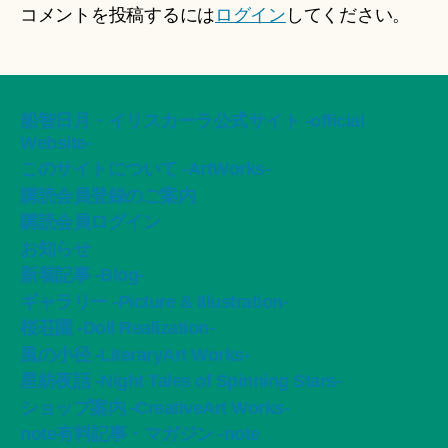
コメントを投稿するには
ログイン
してください。
船智日月・イリスカーラ公式サイト -official
Website-
このサイトについて -ArtWorks-
購読会員登録のご案内
購読会員ログイン
お知らせ
新着記事 -Blog-
ギャラリー -Picture & Illustration-
桜荘園 -Doll Realization-
風の小径 -LiteraryArt Works-
星紡夜話 -Night Tales of Spinning Stars-
ショップ案内 -CreativeArt Works-
note有料記事・マガジン -note