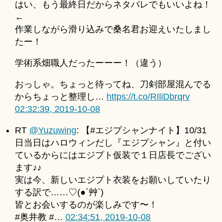
はい、もう最終日だからネタバレでもいいよね！
u
for
ki
←
2019-
＊
作業しながら滑り込みで桑名君お迎えいたしまし
10-
たー！
08
へ
学術系畑職人だったーーー！（違う）
の
おっしゃ。ちょっと待ってね、刀剣部屋混んでる
からちょっと整理し…
https://t.co/RIliDbrqrv
02:32:39, 2019-10-08
RT
@Yuzuwing
: 【#エジプシャンナイト】10/31
日当日はハロウィンだし『エジプシャン』と付い
ているからにはエジプト仮装で１日店長でござい
ます♪♪
実は今、新しいエジプト衣装をお願いしていたり
する訳で……♡(●´艸`)
皆とお会いするのが楽しみです〜！
#奥井教 #…
02:34:51, 2019-10-08