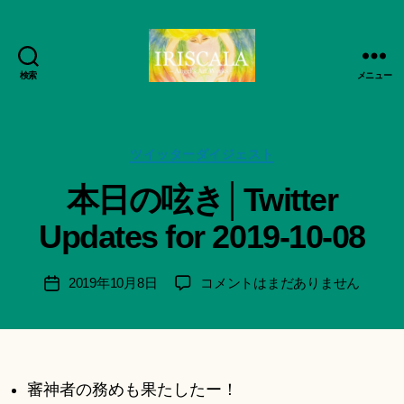
検索
メニュー
ArtWorks-
作
船
成
智
者
日
カ
ツイッターダイジェスト
:
月
テ
船
本日の呟き│Twitter
活
ゴ
智
動
リ
日
Updates for 2019-10-08
記
ー
月
録・
＊
作
F
投
本
2019年10月8日
コメントはまだありません
投
品
u
稿
日
稿
集-
n
者
の
日
IRISCALA
a
呟
ci
き
Hi
│Twitter
審神者の務めも果たしたー！
ts
Updates