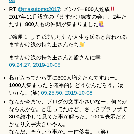
08
RT
@masutomo2017
: メンバー800人達成
2017年11月設立の『ますかけ線友の会』、2年た
たずに800人もの仲間が集まりました
#強運 にして #波乱万丈 な人生を送ると言われる
ますかけ線の持ち主さんたち
ますかけ線の持ち主さんと皆さんに幸…
09:24:27, 2019-10-08
私が入ってから更に300人増えたんですねー。
1000人集まったら確率的にどうなんだろう。凄
いかな。(笑)
09:25:50, 2019-10-08
なんか今まで、ブログの文字小さいなー、何とか
ならんかな。と思ってたけど、さっきブラウザで
80％縮小して見てた事が解った。100％表示だと
かなり文字大きいやん。
なんだ、そういう事か。一件落着。（笑）