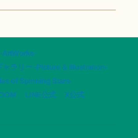
tWorks-
ャラリー -Picture & Illustration-
s of Spinning Stars-
VOOM
LINE公式
X公式