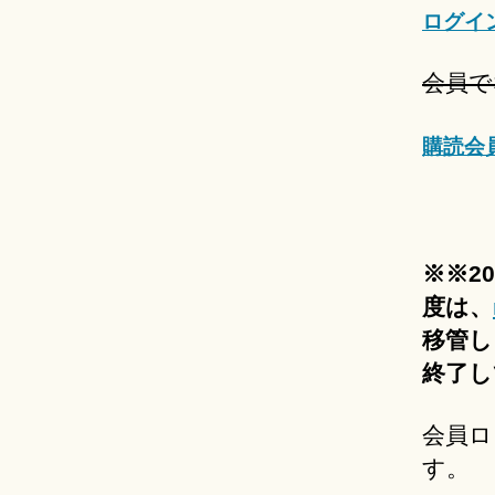
ログイ
会員で
購読会
※※2
度は、
移管し
終了し
会員ロ
す。