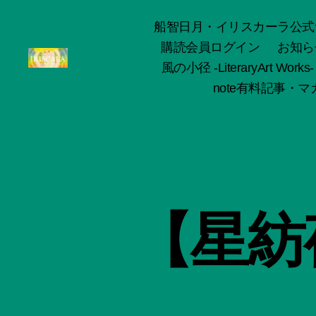
船智日月・イリスカーラ公式サイト -o
購読会員ログイン
お知ら
風の小径 -LiteraryArt Works-
ArtWorks-
note有料記事・マガ
船
智
日
月
活
動
記
録・
【星紡
作
品
集-
IRISCALA