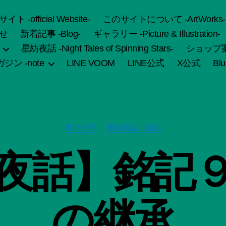
fficial Website-
このサイトについて -ArtWorks-
せ
新着記事 -Blog-
ギャラリー -Picture & Illustration-
星紡夜話 -Night Tales of Spinning Stars-
ショップ案内 
ジン -note
LINE VOOM
LINE公式
X公式
Bl
カ
風の小径
星紡夜話・銘記
テ
ゴ
作
夜話】銘記
リ
成
ー
者
:
船
の継承
智
日