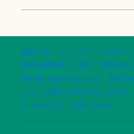
船智日月・イリスカーラ公式サイト -offic
購読会員登録のご案内
購読会員
桜荘園 -Doll Realization-
風の小径 -
ショップ案内 -CreativeArt Works-
Bluesky公式
お問い合わせ