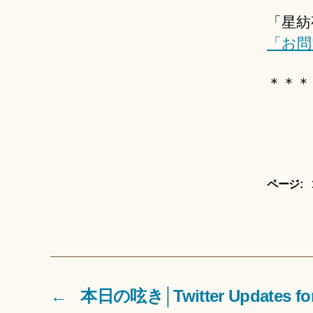
「星紡
「お問
＊＊＊
ページ:
←
本日の呟き│Twitter Updates for 