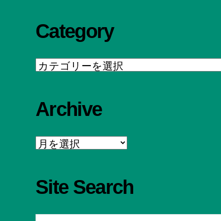
Category
Category
Archive
Archive
Site Search
検