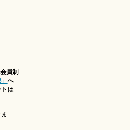
読会員制
部」
へ
ートは
けま