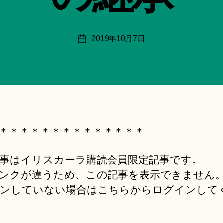
月
＊
F
投
2019年10月7日
投
u
稿
稿
n
者
日
a
ci
Hi
ts
u
ki
＊＊＊＊＊＊＊＊＊＊＊＊＊＊
＊
事はイリスカーラ購読会員限定記事です。
ンクが違うため、この記事を表示できません
ンしていない場合はこちらからログインして