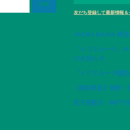
友だち登録して最新情報＆
SACRA MAGIA 
「イリスカーラ」ホ
のお知らせ
「イリスカーラ購読
【星紡夜話】無限・
双子座新月・神戸で