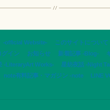
ial Website-
このサイトについて -Ar
ログイン
お知らせ
新着記事 -Blog-
ギ
LiteraryArt Works-
星紡夜話 -Night Tale
note有料記事・マガジン -note
LINE 