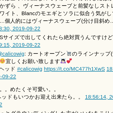
かずら 、ヴィーナスウェーブと前髪なしスト
ワイト、Blancのモエギとソラに似合う気が
…個人的にはヴィーナスウェーブ(分け目斜め
8:30, 2019-09-22
Sサイズで出してくれたら絶対買うんですけど
9:15, 2019-09-22
calicowig
: カートオープン
のラインナップ(
宜しくお願い致します
ヘッド
#calicowig
https://t.co/MC477h1XwS
18
-09-22
。。めたくそ可愛い。。
ヘッドもいつかお迎え出来たら。。
18:56:14, 2
2