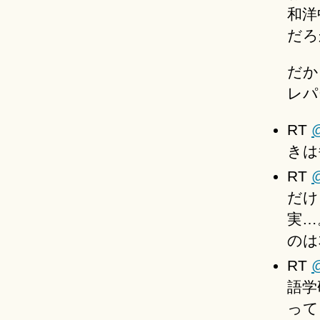
和洋
だろ
だか
レパ
RT
きは
RT
@
だけ
実…
のは
RT
語学
って