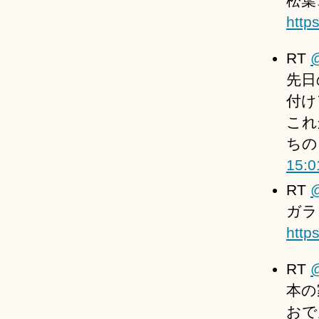
松葉
http
RT
先日
付け
これ
ちの
15:0
RT
@
ガラ
http
RT
本の
おで