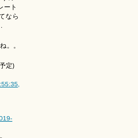
レート
してなら
…
ね。。
予定)
:55:35,
019-