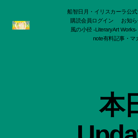
船智日月・イリスカーラ公式サイト -o
購読会員ログイン
お知ら
風の小径 -LiteraryArt Works-
ArtWorks-
note有料記事・マガ
船
智
日
月
活
動
記
録・
本日
作
品
集-
IRISCALA
Updat