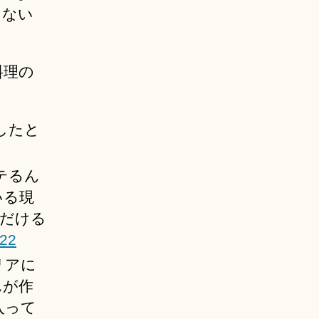
ゃない
料理の
したと
テるん
いる現
ただける
-22
リアに
んが作
入って