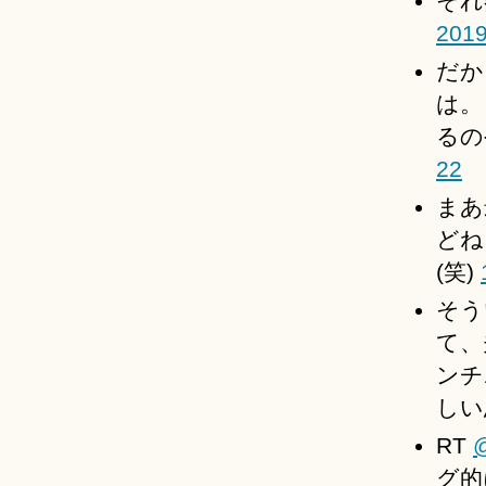
それ
2019
だか
は。
るの
22
まあ
どね
(笑)
そう
て、
ンチ
しい
RT
@
グ的