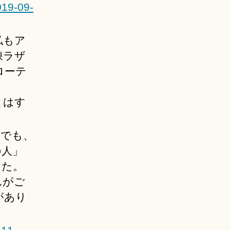
019-09-
私もア
凍ラザ
ローテ
とはす
でも、
の人」
した。
んがご
があり