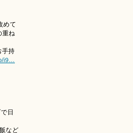
が改めて
の重ね
お手持
co/i9…
げで日
飯など