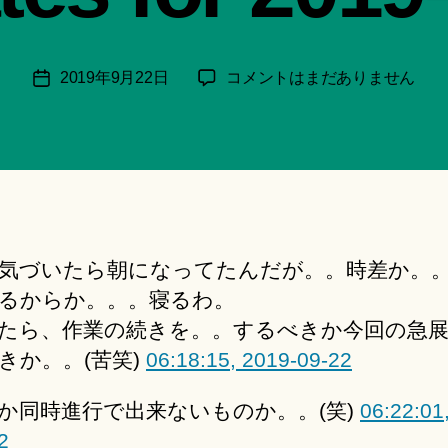
月
＊
F
投
本
2019年9月22日
コメントはまだありません
投
u
稿
日
稿
n
者
の
日
a
呟
ci
き
Hi
│Twitter
ts
Updates
u
for
ki
気づいたら朝になってたんだが。。時差か。
2019-
＊
09-
るからか。。。寝るわ。
22
たら、作業の続きを。。するべきか今回の急
へ
きか。。(苦笑)
06:18:15, 2019-09-22
の
か同時進行で出来ないものか。。(笑)
06:22:01
2