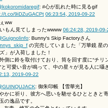
kokoromidaregif
: #心が乱れた時に見るgif
s://t.co/9iDZuGACPt
06:23:54, 2019-09-22
ぇww
いもん見てしまったwwww
06:24:28, 2019-09-
Guignolinfo
: Bunny's Skip Factoryさん
nys_skip_f
の完売していました「万華鏡 星の
ズ」が入荷しました！
外側に鈴を取付けており、筒を回す度に“チリ
”と可愛い音が鳴って、中の星々が見る人に囁
2:13, 2019-09-22
@GUINQUJACK
: 御朱印帳 【雪華光】
やかに祈り、彼方へ思いを馳せるひとときと
玉の逸品です。