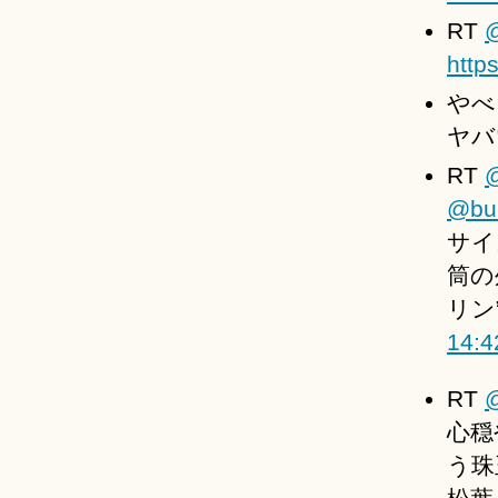
RT
@
http
やべ
ヤバ
RT
@
@bun
サイ
筒の
リン
14:4
RT
心穏
う珠