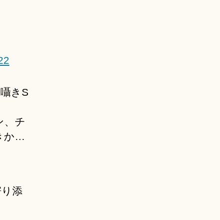
22
囁きS
ン、チ
きか…
寄り添