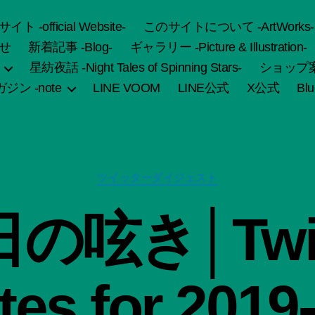
fficial Website-
このサイトについて -ArtWorks-
せ
新着記事 -Blog-
ギャラリー -Picture & Illustration-
星紡夜話 -Night Tales of Spinning Stars-
ショップ案内 
ジン -note
LINE VOOM
LINE公式
X公式
Bl
カ
ツイッターダイジェスト
テ
ゴ
作
の呟き│Twit
リ
成
ー
者
:
船
es for 2019
智
日