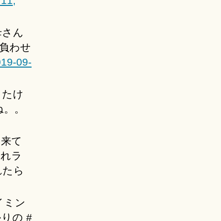
:11,
母さん
負わせ
019-09-
ったけ
ね。。
て来て
それラ
れたら
イミン
りの #