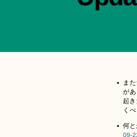
また
があ
起き
くべ
何と
09-2