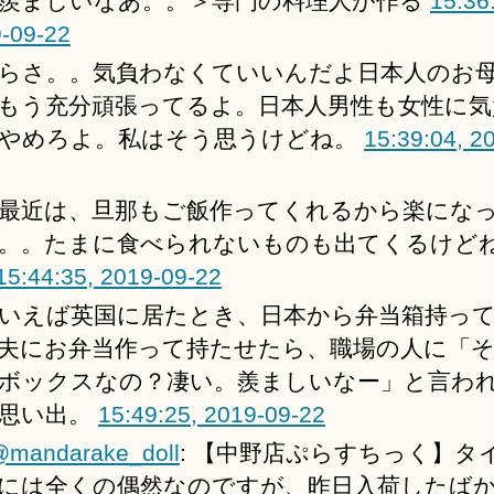
羨ましいなあ。。＞専門の料理人が作る
15:36
-09-22
らさ。。気負わなくていいんだよ日本人のお
もう充分頑張ってるよ。日本人男性も女性に気
やめろよ。私はそう思うけどね。
15:39:04, 2
最近は、旦那もご飯作ってくれるから楽にな
。。たまに食べられないものも出てくるけど
15:44:35, 2019-09-22
いえば英国に居たとき、日本から弁当箱持っ
夫にお弁当作って持たせたら、職場の人に「
ボックスなの？凄い。羨ましいなー」と言わ
思い出。
15:49:25, 2019-09-22
mandarake_doll
: 【中野店ぷらすちっく】タ
には全くの偶然なのですが、昨日入荷したばか