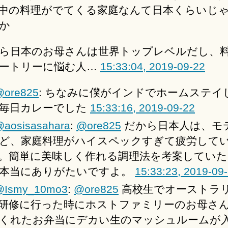
中の料理がでてくる家庭なんて日本くらいじ
か
ら日本のお母さんは世界トップレベルだし、
ートリーに悩む人…
15:33:04, 2019-09-22
@ore825
: ちなみに僕がインドでホームステイ
毎日カレーでした
15:33:16, 2019-09-22
aosisasahara
:
@ore825
だから日本人は、モ
ど、家庭料理がハイスペックすぎて疲労して
。簡単に美味しく作れる調理法を考案してい
本当にありがたいですよ。
15:33:23, 2019-09
@Ismy_10mo3
:
@ore825
高校生でオーストラ
研修に行った時にホストファミリーのお母さ
くれたお弁当にデカい生のマッシュルームが