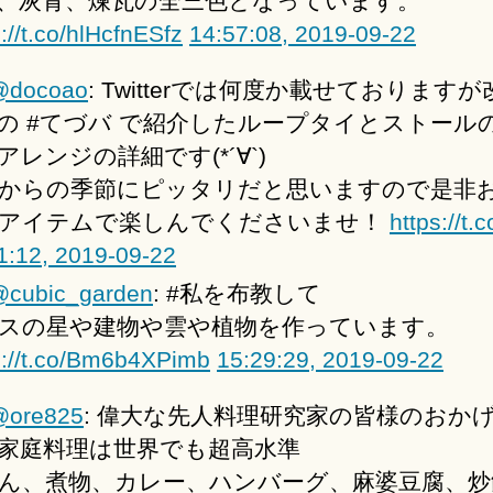
、灰青、煉瓦の全三色となっています。
s://t.co/hlHcfnESfz
14:57:08, 2019-09-22
@docoao
: Twitterでは何度か載せております
の #てづバ で紹介したループタイとストール
アレンジの詳細です(*´∀`)
からの季節にピッタリだと思いますので是非
アイテムで楽しんでくださいませ！
https://t.
1:12, 2019-09-22
cubic_garden
: #私を布教して
スの星や建物や雲や植物を作っています。
s://t.co/Bm6b4XPimb
15:29:29, 2019-09-22
@ore825
: 偉大な先人料理研究家の皆様のおか
家庭料理は世界でも超高水準
ん、煮物、カレー、ハンバーグ、麻婆豆腐、炒