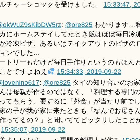
ルチャーショックを受けました。
15:33:47, 2
@okWuZ9sKibDW5rz
:
@ore825
わかります…
カにホームステイしてたとき飯はほぼ毎日冷
か冷凍ピザ、あるいはテイクアウトのピザの
ョンでした…
ートリーもだけど毎日手作りというのもほん
ことですよねえ
15:34:33, 2019-09-22
lovenino617
:
@ore825
タイの知り合いのお家
んは母親が作るのではなく、「料理する専門
ってもらう、要するに「外食」が当たり前で
家の子が我が家に来たときも「なんでお母さ
作ってるの？」と聞いててビックリしたこと
…
15:35:07, 2019-09-22