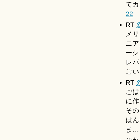
てカ
22
RT
メリ
ニア
ーシ
レパ
ごい
RT
@
ごは
に作
その
はん
ま