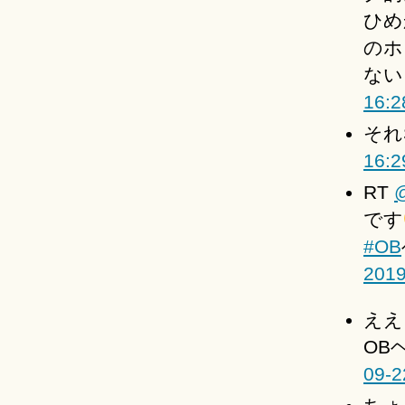
ひめ
のホ
ない
16:2
それ
16:2
RT
@
です
#OB
2019
ええ
OB
09-2